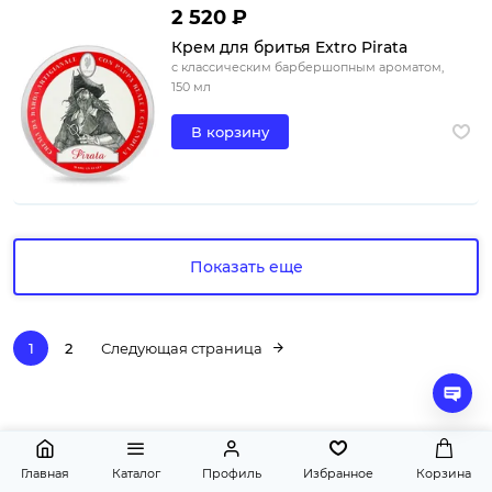
2 520 ₽
Крем для бритья Extro Pirata
с классическим барбершопным ароматом,
150 мл
В корзину
Показать еще
1
2
Следующая страница
Главная
Каталог
Профиль
Избранное
Корзина