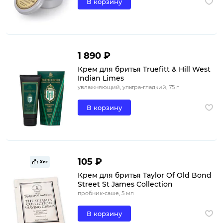
В корзину
1 890 ₽
Крем для бритья Truefitt & Hill West
Indian Limes
увлажняющий, ультра-гладкий, 75 г
В корзину
105 ₽
Хит
Крем для бритья Taylor Of Old Bond
Street St James Collection
пробник-саше, 5 мл
В корзину