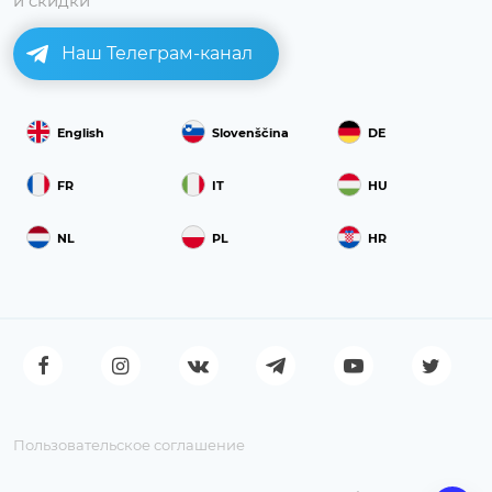
и скидки
Наш Телеграм-канал
English
Slovenščina
DE
FR
IT
HU
NL
PL
HR
Пользовательское соглашение