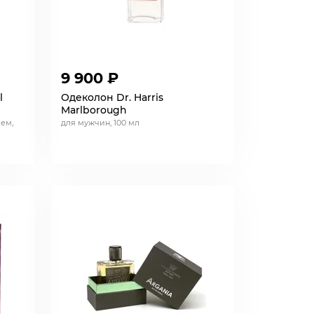
9 900 ₽
l
Одеколон Dr. Harris
Marlborough
ем,
для мужчин, 100 мл