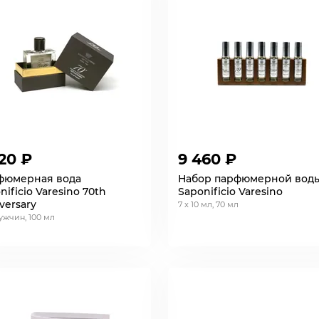
20 ₽
9 460 ₽
фюмерная вода
Набор парфюмерной вод
nificio Varesino 70th
Saponificio Varesino
versary
7 x 10 мл, 70 мл
ужчин, 100 мл