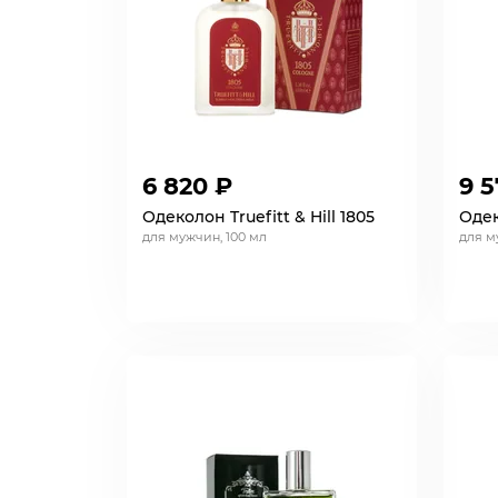
6 820 ₽
9 5
Одеколон Truefitt & Hill 1805
Одек
для мужчин, 100 мл
для м