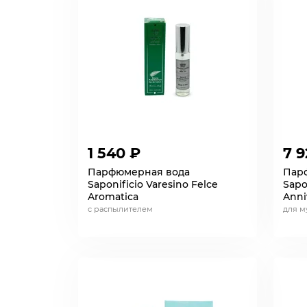
1 540 ₽
7 9
Парфюмерная вода
Пар
Saponificio Varesino Felce
Sapo
Aromatica
Anni
с распылителем
для м