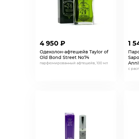
4 950 ₽
1 5
Одеколон-афтешейв Taylor of
Пар
Old Bond Street No74
Sapo
Anni
парфюмированный афтешейв, 100 мл
с рас