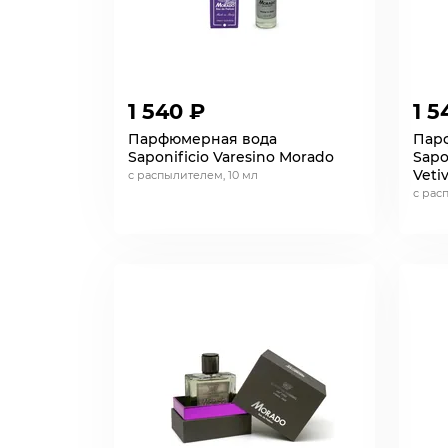
1 540 ₽
1 5
Парфюмерная вода
Пар
Saponificio Varesino Morado
Sapo
Veti
с распылителем, 10 мл
с рас