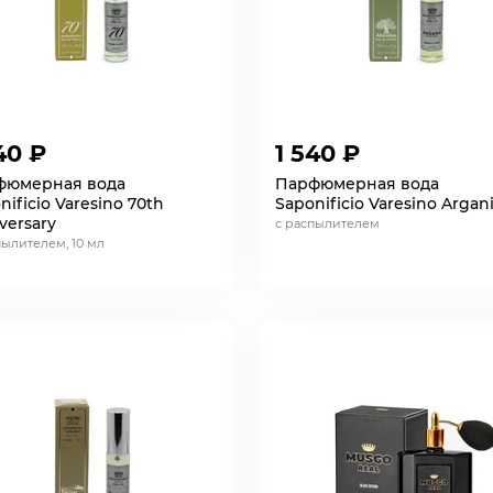
40 ₽
1 540 ₽
фюмерная вода
Парфюмерная вода
nificio Varesino 70th
Saponificio Varesino Argan
versary
с распылителем
пылителем, 10 мл