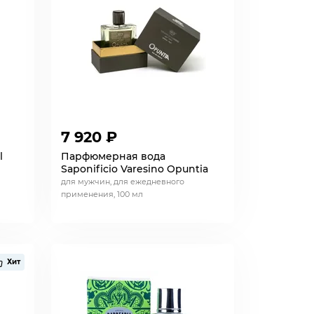
7 920 ₽
l
Парфюмерная вода
Saponificio Varesino Opuntia
для мужчин, для ежедневного
применения, 100 мл
Хит