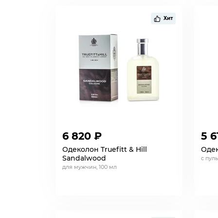
Хит
6 820 ₽
5 6
Одеколон Truefitt & Hill
Одек
Sandalwood
с пул
для мужчин, 100 мл