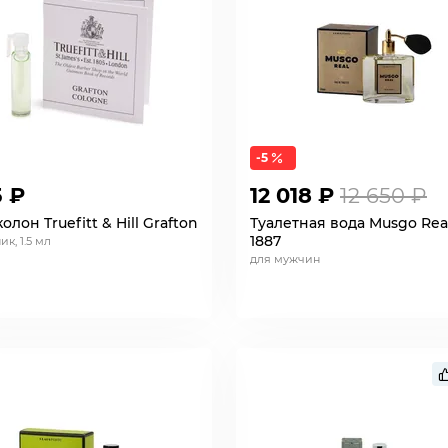
-5
5 ₽
12 018 ₽
12 650 ₽
олон Truefitt & Hill Grafton
Туалетная вода Musgo Rea
1887
к, 1.5 мл
для мужчин