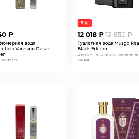
-5
40 ₽
12 018 ₽
12 650 ₽
фюмерная вода
Туалетная вода Musgo Rea
nificio Varesino Desert
Black Edition
ver
для мужчин, флакон с распылител
пылителем
100 мл