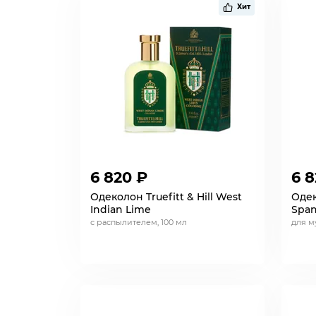
Хит
6 820 ₽
6 8
Одеколон Truefitt & Hill West
Одек
Indian Lime
Span
с распылителем, 100 мл
для м