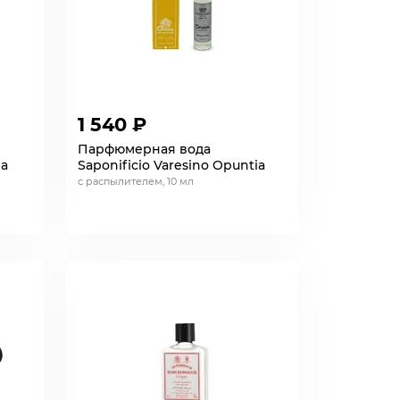
1 540 ₽
Парфюмерная вода
ia
Saponificio Varesino Opuntia
с распылителем, 10 мл