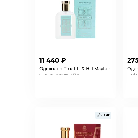
11 440 ₽
27
Одеколон Truefitt & Hill Mayfair
Одек
с распылителем, 100 мл
пробни
Хит