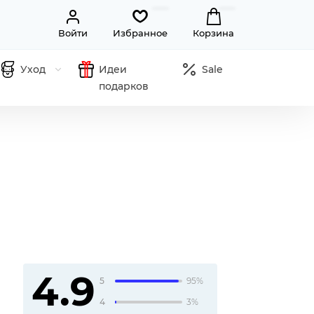
Войти
Избранное
Корзина
Уход
Идеи
Sale
подарков
4.9
5
95%
4
3%