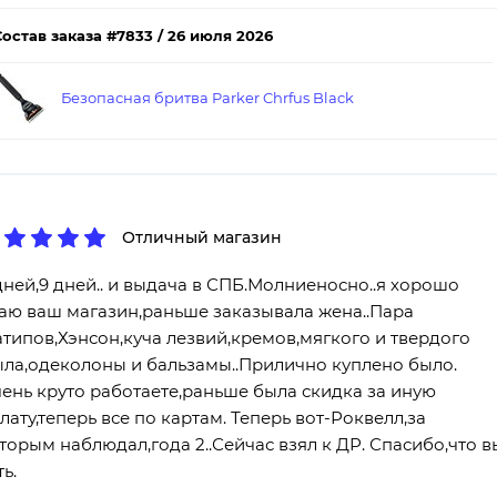
Состав заказа #7833 / 26 июля 2026
Безопасная бритва Parker Chrfus Black
Отличный магазин
дней,9 дней.. и выдача в СПБ.Молниеносно..я хорошо
аю ваш магазин,раньше заказывала жена..Пара
типов,Хэнсон,куча лезвий,кремов,мягкого и твердого
ла,одеколоны и бальзамы..Прилично куплено было.
ень круто работаете,раньше была скидка за иную
лату,теперь все по картам. Теперь вот-Роквелл,за
торым наблюдал,года 2..Сейчас взял к ДР. Спасибо,что в
ть.