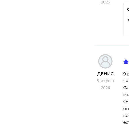
2026
ДЕНИС
9 
зн
5 августа
Фа
2026
мы
Оч
оп
ко
ес