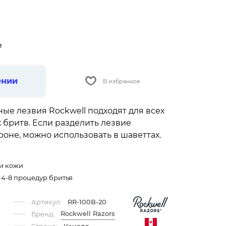
и
ении
В избранное
ые лезвия Rockwell подходят для всех
 бритв. Если разделить лезвие
оне, можно использовать в шаветтах.
 и кожи
 4-8 процедур бритья
Артикул:
RR-100B-20
Rockwell Razors
Бренд: