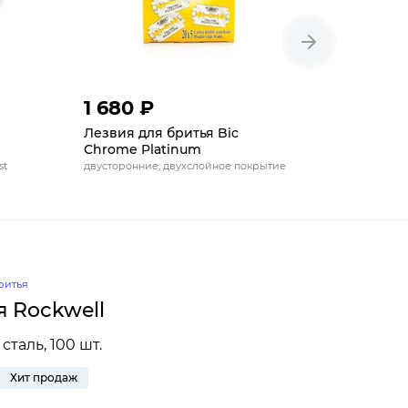
1 680 ₽
2 100 
Лезвия для бритья Bic
Лезвия д
Chrome Platinum
blades
st
двусторонние, двухслойное покрытие
нержавеюща
покрытие, 1
ритья
я Rockwell
таль, 100 шт.
Хит продаж