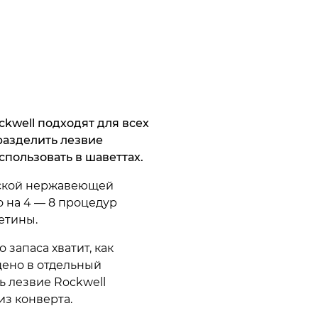
kwell подходят для всех
разделить лезвие
пользовать в шаветтах.
дской нержавеющей
о на 4 — 8 процедур
етины.
 запаса хватит, как
щено в отдельный
ь лезвие Rockwell
из конверта.