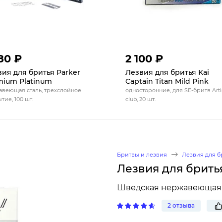
80 ₽
2 100 ₽
ия для бритья Parker
Лезвия для бритья Kai
mium Platinum
Captain Titan Mild Pink
веющая сталь, трехслойное
односторонние, для SE-бритв Arti
тие, 100 шт.
club, 20 шт.
Бритвы и лезвия
Лезвия для б
Лезвия для брить
Шведская нержавеющая с
2 отзыва