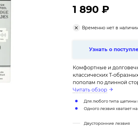
1 890 ₽
Временно нет в наличи
Узнать о поступл
Комфортные и долговечн
классических Т-образных
пополам по длинной стор
Читать обзор
Для любого типа щетины
Одного лезвия хватает на
Двусторонние лезвия