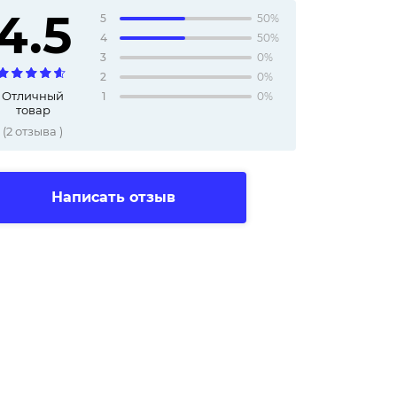
4.5
5
50%
4
50%
3
0%
2
0%
Отличный
1
0%
товар
(
2
отзыва
)
Написать отзыв