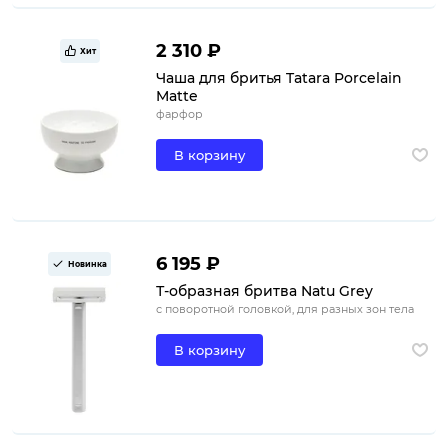
2 310 ₽
Хит
Чаша для бритья Tatara Porcelain
Matte
фарфор
В корзину
6 195 ₽
Новинка
Т-образная бритва Natu Grey
с поворотной головкой, для разных зон тела
В корзину