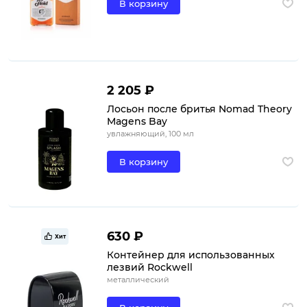
В корзину
2 205 ₽
Лосьон после бритья Nomad Theory
Magens Bay
увлажняющий, 100 мл
В корзину
630 ₽
Хит
Контейнер для использованных
лезвий Rockwell
металлический