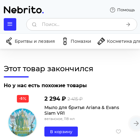
Помощь
Поиск...
Бритвы и лезвия
Помазки
Косметика дл
Этот товар закончился
Но у нас есть похожие товары
2 294 ₽
2 415 ₽
-5
Мыло для бритья Ariana & Evans
Siam VR1
веганское, 118 мл
В корзину