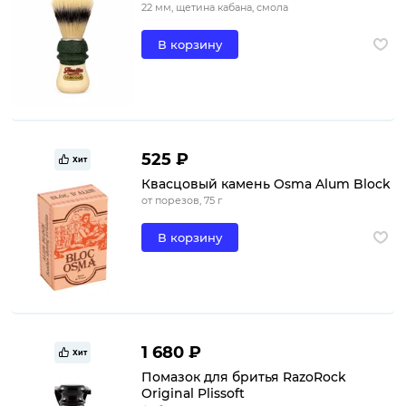
22 мм, щетина кабана, смола
В корзину
525 ₽
Хит
Квасцовый камень Osma Alum Block
от порезов, 75 г
В корзину
1 680 ₽
Хит
Помазок для бритья RazoRock
Original Plissoft