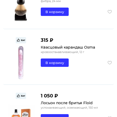
фибра, 24 мм
В корзину
315 ₽
Хит
Квасцовый карандаш Osma
кровоостанавливающий, 12 г
В корзину
1 050 ₽
Хит
Лосьон после бритья Floid
успокаивающий, освежающий, 150 мл