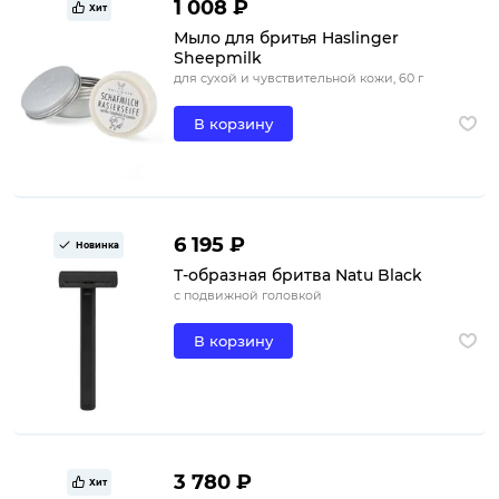
1 008 ₽
Хит
Мыло для бритья Haslinger
Sheepmilk
для сухой и чувствительной кожи, 60 г
В корзину
6 195 ₽
Новинка
Т-образная бритва Natu Black
с подвижной головкой
В корзину
3 780 ₽
Хит