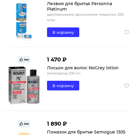
Лезвия для бритья Personna
Platinum
двустороннние, двухслойное покрытие, 200
штук
В корзину
1 470 ₽
Хит
Лосьон для волос NoGrey lotion
антиседина, 200 мл
В корзину
1 890 ₽
Хит
Помазок для бритья Semogue 1305