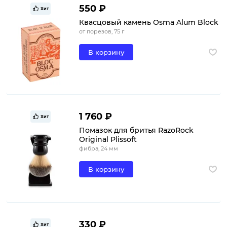
550 ₽
Хит
Квасцовый камень Osma Alum Block
от порезов, 75 г
В корзину
1 760 ₽
Хит
Помазок для бритья RazoRock
Original Plissoft
фибра, 24 мм
В корзину
330 ₽
Хит