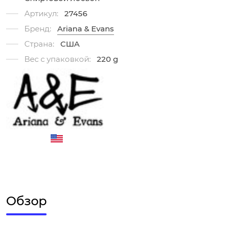
Артикул:
27456
Бренд:
Ariana & Evans
Страна:
США
Вес с упаковкой:
220 g
Обзор