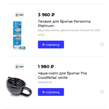
3 960 ₽
Хит
Лезвия для бритья Personna
Platinum
двустороннние, двухслойное покрытие, 200
штук
В корзину
1 980 ₽
Хит
Чаша-скатл для бритья The
Goodfellas’ smile
керамика
В корзину