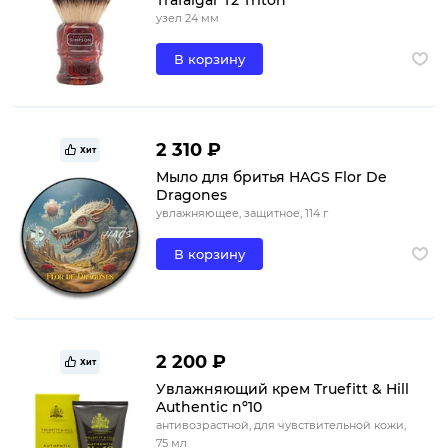
узел 24 мм
В корзину
2 310 ₽
Хит
Мыло для бритья HAGS Flor De
Dragones
увлажняющее, защитное, 114 г
В корзину
2 200 ₽
Хит
Увлажняющий крем Truefitt & Hill
Authentic nº10
антивозрастной, для чувствительной кожи,
75 мл