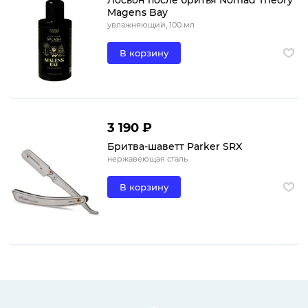
Лосьон после бритья Nomad Theory
Magens Bay
увлажняющий, 100 мл
В корзину
3 190 ₽
Бритва-шаветт Parker SRX
нержавеющая сталь
В корзину