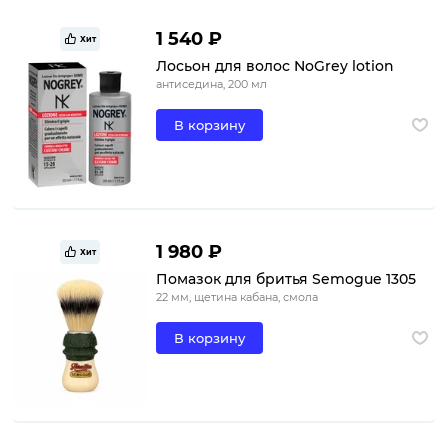
1 540 ₽
Хит
Лосьон для волос NoGrey lotion
антиседина, 200 мл
В корзину
1 980 ₽
Хит
Помазок для бритья Semogue 1305
22 мм, щетина кабана, смола
В корзину