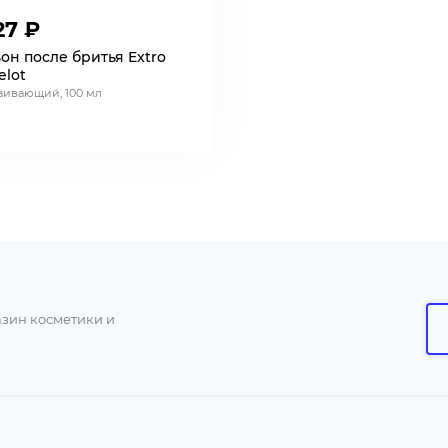
27 ₽
он после бритья Extro
lot
аивающий, 100 мл
азин косметики и