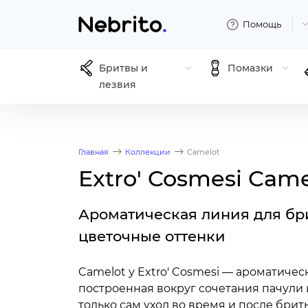
Помощь
Бритвы и
Помазки
лезвия
Главная
Коллекции
Camelot
Extro' Cosmesi Came
Ароматическая линия для бри
цветочные оттенки
Camelot у Extro' Cosmesi — ароматичес
построенная вокруг сочетания пачули 
только сам уход во время и после брить