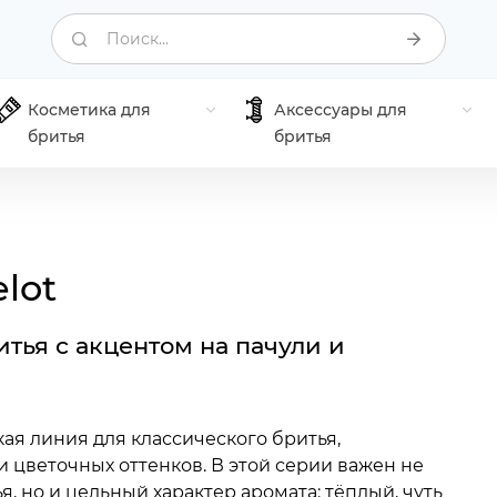
Поиск...
Косметика для
Аксессуары для
бритья
бритья
lot
тья с акцентом на пачули и
кая линия для классического бритья,
и цветочных оттенков. В этой серии важен не
я, но и цельный характер аромата: тёплый, чуть