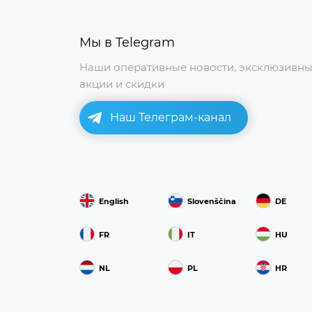
Мы в Telegram
Наши оперативные новости, эксклюзивн
акции и скидки
Наш Телеграм-канал
English
Slovenščina
DE
FR
IT
HU
NL
PL
HR