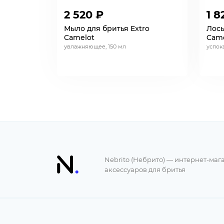
2 520 ₽
1 8
Мыло для бритья Extro
Лось
Camelot
Came
увлажняющее, 150 мл
успок
Nebrito (Небрито) — интернет-маг
аксессуаров для бритья