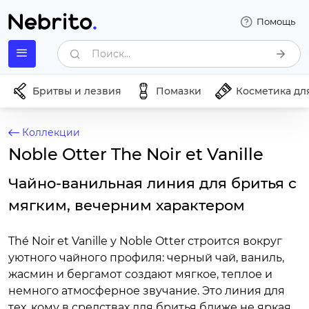
Помощь
Поиск...
Бритвы и лезвия
Помазки
Косметика дл
Коллекции
Noble Otter The Noir et Vanille
Чайно-ванильная линия для бритья с
мягким, вечерним характером
Thé Noir et Vanille у Noble Otter строится вокруг
уютного чайного профиля: черный чай, ваниль,
жасмин и бергамот создают мягкое, теплое и
немного атмосферное звучание. Это линия для
тех, кому в средствах для бритья ближе не яркая