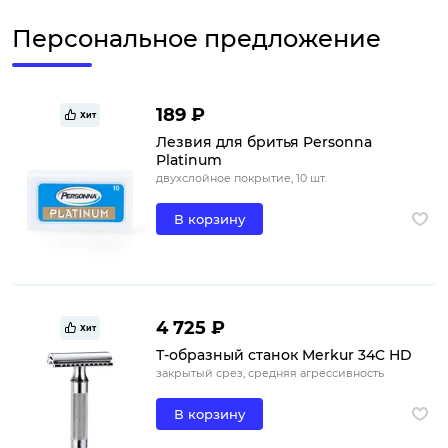
Персональное предложение
189 ₽
Хит
Лезвия для бритья Personna
Platinum
двухслойное покрытие, 10 шт.
В корзину
4 725 ₽
Хит
Т-образный станок Merkur 34C HD
закрытый срез, средняя агрессивность
В корзину