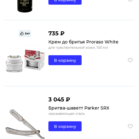
735 ₽
Хит
Крем до бритья Proraso White
для чувствительной кожи, 100 мл
В корзину
3 045 ₽
Бритва-шаветт Parker SRX
нержавеющая сталь
В корзину