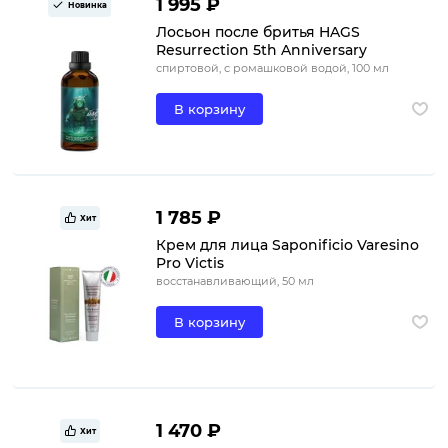
1 995 ₽
Новинка
Лосьон после бритья HAGS
Resurrection 5th Anniversary
спиртовой, с ромашковой водой, 100 мл
В корзину
1 785 ₽
Хит
Крем для лица Saponificio Varesino
Pro Victis
восстанавливающий, 50 мл
В корзину
1 470 ₽
Хит