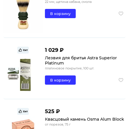
22 мм, щетина кабана, смола
В корзину
1 029 ₽
Хит
Лезвия для бритья Astra Superior
Platinum
платиновое покрытие, 100 шт.
В корзину
525 ₽
Хит
Квасцовый камень Osma Alum Block
от порезов, 75 г