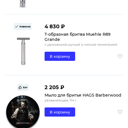
4 830 ₽
Новинка
Т-образная бритва Muehle R89
Grande
с удлинённой ручкой и мягкой геометрией
В корзину
2 205 ₽
Хит
Мыло для бритья HAGS Barberwood
увлажняющее, 114 г
В корзину