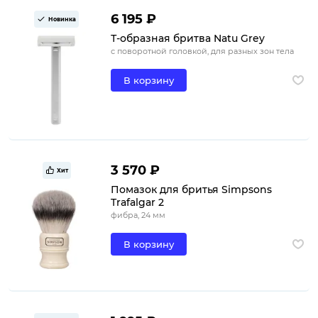
6 195 ₽
Новинка
Т-образная бритва Natu Grey
с поворотной головкой, для разных зон тела
В корзину
3 570 ₽
Хит
Помазок для бритья Simpsons
Trafalgar 2
фибра, 24 мм
В корзину