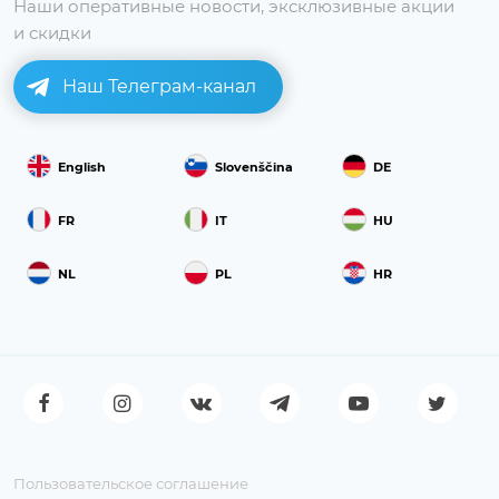
Наши оперативные новости, эксклюзивные акции
и скидки
Наш Телеграм-канал
English
Slovenščina
DE
FR
IT
HU
NL
PL
HR
Пользовательское соглашение