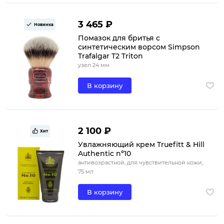
3 465 ₽
Новинка
Помазок для бритья с
синтетическим ворсом Simpson
Trafalgar T2 Triton
узел 24 мм
В корзину
2 100 ₽
Хит
Увлажняющий крем Truefitt & Hill
Authentic nº10
антивозрастной, для чувствительной кожи,
75 мл
В корзину