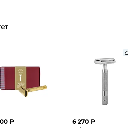
ует
500 ₽
6 270 ₽