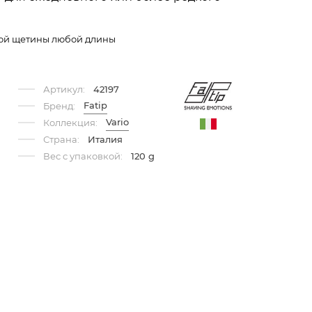
кой щетины любой длины
Артикул:
42197
Fatip
Бренд:
Vario
Коллекция:
Страна:
Италия
Вес с упаковкой:
120 g