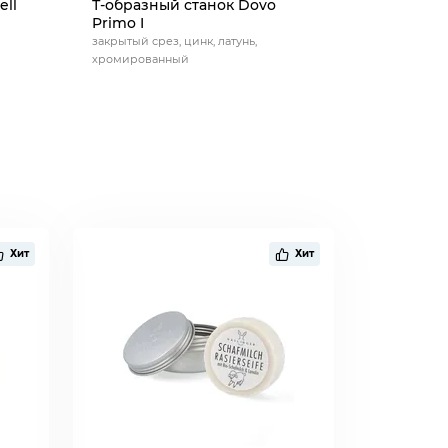
ell
Т-образный станок Dovo
Т-образн
Primo I
Travel
закрытый срез, цинк, латунь,
дорожный, 
хромированный
Хит
Хит