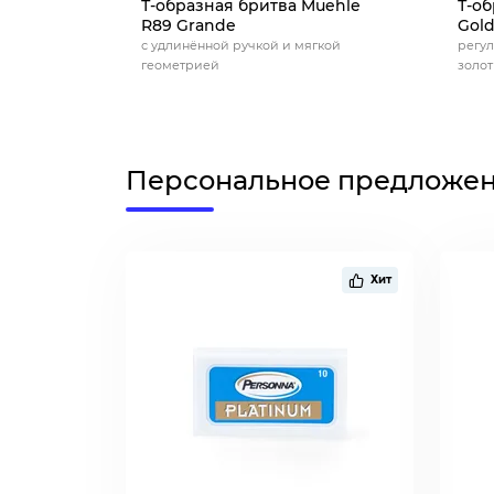
Т-образная бритва Muehle
Т-об
R89 Grande
Gold
с удлинённой ручкой и мягкой
регул
геометрией
золо
Персональное предложе
Хит