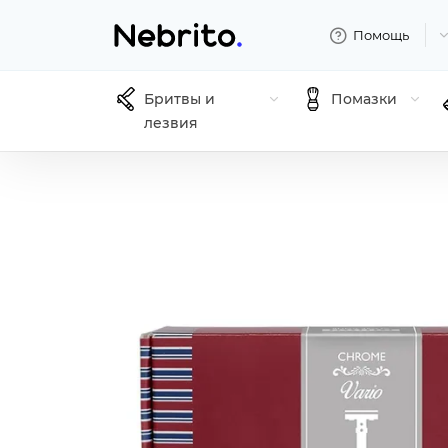
Помощь
Бритвы и
Помазки
лезвия