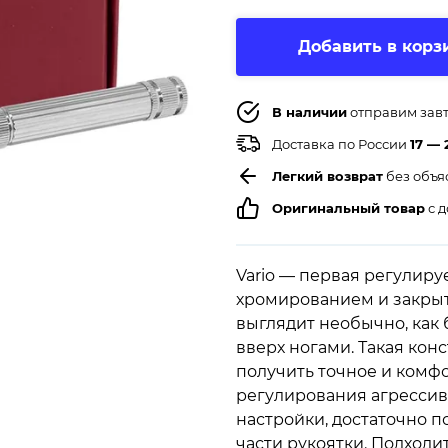
Добавить в корз
В наличии
отправим зав
Доставка по России
17 — 
Легкий возврат
без объя
Оригинальный товар
с д
Vario — первая регулируе
хромированием и закрыто
выглядит необычно, как 
вверх ногами. Такая кон
получить точное и комф
регулирования агрессив
настройки, достаточно 
части рукоятки. Подходи