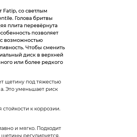
 Fatip, со светлым
tile. Голова бритвы
няя плита перевёрнута
особенность позволяет
 с возможностью
тивность. Чтобы сменить
циальный диск в верхней
вного или более редкого
ет щетину под тяжестью
а. Это уменьшает риск
я стойкости к коррозии.
лавно и мягко. Подходит
а щетины регулируется.