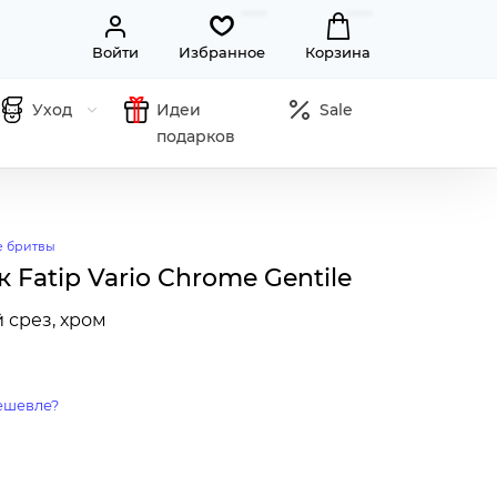
Войти
Избранное
Корзина
Уход
Идеи
Sale
подарков
е бритвы
 Fatip Vario Chrome Gentile
 срез, хром
ешевле?