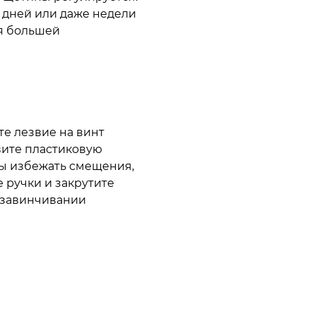
х дней или даже недели
ля большей
е лезвие на винт
вите пластиковую
обы избежать смещения,
 ручки и закрутите
 завинчивании