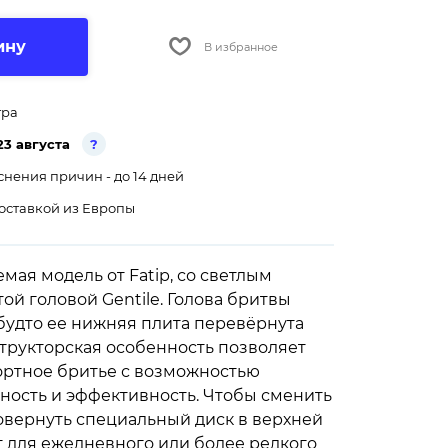
ину
В избранное
тра
23 августа
?
снения причин - до 14 дней
оставкой из Европы
мая модель от Fatip, со светлым
й головой Gentile. Голова бритвы
будто ее нижняя плита перевёрнута
структорская особенность позволяет
ортное бритье с возможностью
ность и эффективность. Чтобы сменить
повернуть специальный диск в верхней
т для ежедневного или более редкого