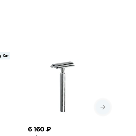
Хит
6 160 ₽
4 950