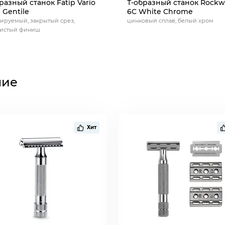
разный станок Fatip Vario
Т-образный станок Rockw
 Gentile
6C White Chrome
ируемый, закрытый срез,
цинковый сплав, белый хром
тистый финиш
ние
Хит