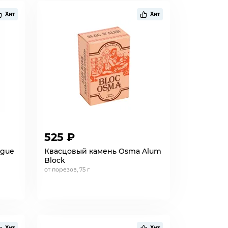
Хит
Хит
525 ₽
ogue
Квасцовый камень Osma Alum
Block
от порезов, 75 г
Хит
Хит