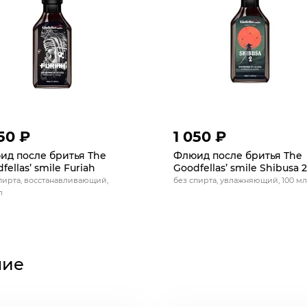
50 ₽
1 050 ₽
ид после бритья The
Флюид после бритья The
fellas’ smile Furiah
Goodfellas’ smile Shibusa 2
пирта, восстанавливающий,
без спирта, увлажняющий, 100 мл
л
ние