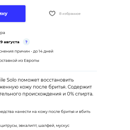
ину
В избранное
тра
19 августа
?
снения причин - до 14 дней
оставкой из Европы
ile Solo поможет восстановить
енную кожу после бритья. Содержит
тельного происхождения и 0% спирта.
едства нанести на кожу после бритья и вбить
цитрусы, эвкалипт, шалфей, мускус