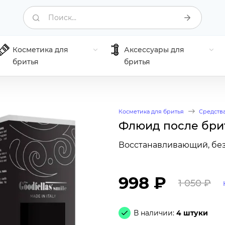
Поиск...
Косметика для
Аксессуары для
бритья
бритья
Косметика для бритья
Средства
Флюид после брить
Восстанавливающий, без 
998 ₽
1 050 ₽
В наличии:
4 штуки