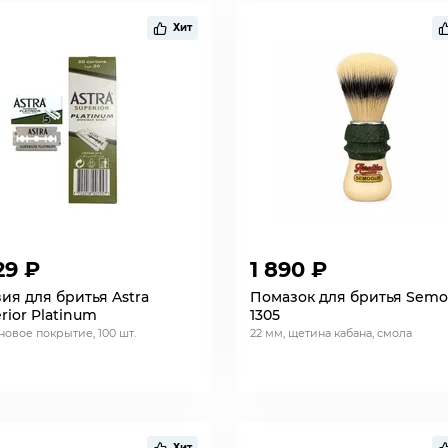
Хит
29 ₽
1 890 ₽
ия для бритья Astra
Помазок для бритья Sem
rior Platinum
1305
новое покрытие, 100 шт.
22 мм, щетина кабана, смола
Хит