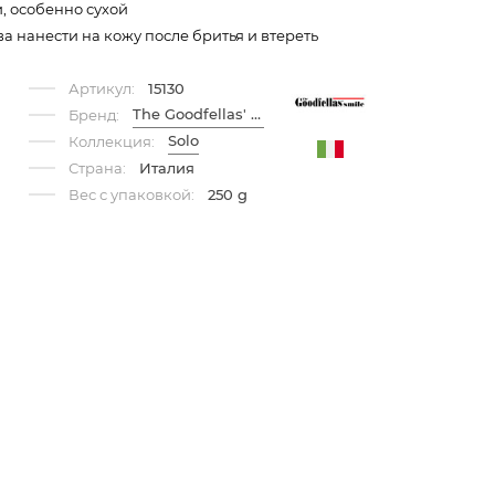
, особенно сухой
а нанести на кожу после бритья и втереть
Артикул:
15130
The Goodfellas' Smile
Бренд:
Solo
Коллекция:
Страна:
Италия
Вес с упаковкой:
250 g