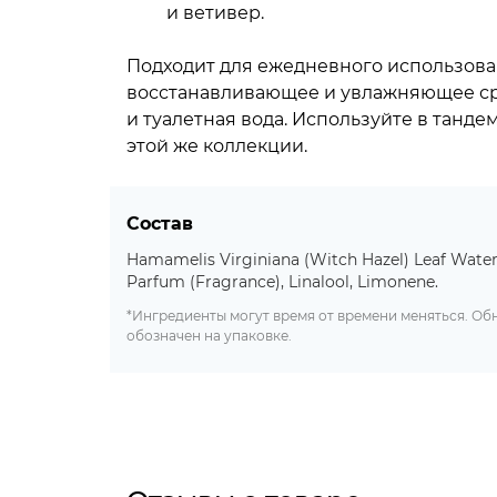
и ветивер.
Подходит для ежедневного использова
восстанавливающее и увлажняющее ср
и туалетная вода. Используйте в танде
этой же коллекции.
Состав
Hamamelis Virginiana (Witch Hazel) Leaf Water,
Parfum (Fragrance), Linalool, Limonene.
*Ингредиенты могут время от времени меняться. О
обозначен на упаковке.