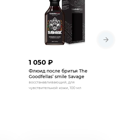
1 050 ₽
1 050 
Флюид после бритья The
Флюид по
Goodfellas’ smile Savage
Goodfella
восстанавливающий, для
восстанавл
чувствительной кожи, 100 мл
100 мл