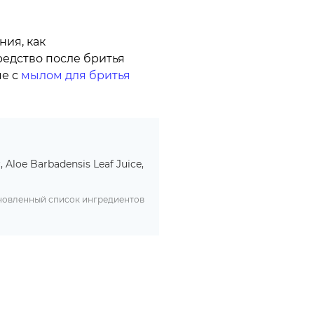
ния, как
едство после бритья
ме с
мылом для бритья
 Aloe Barbadensis Leaf Juice,
бновленный список ингредиентов