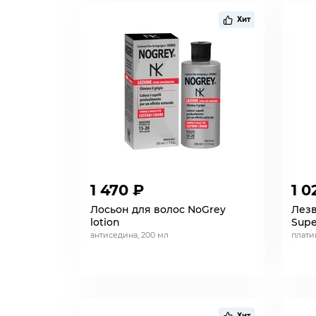
Хит
1 470 ₽
1 0
Лосьон для волос NoGrey
Лезв
lotion
Supe
антиседина, 200 мл
плати
Хит