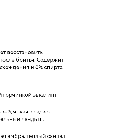
жет восстановить
осле бритья. Содержит
схождения и 0% спирта.
й горчинкой эвкалипт,
ей, яркая, сладко-
тельный ландыш,
тая амбра, теплый сандал