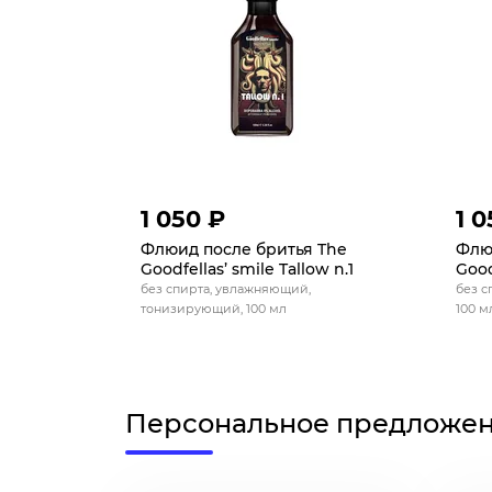
1 050 ₽
1 0
Флюид после бритья The
Флю
Goodfellas’ smile Tallow n.1
Good
без спирта, увлажняющий,
без с
тонизирующий, 100 мл
100 м
Персональное предложе