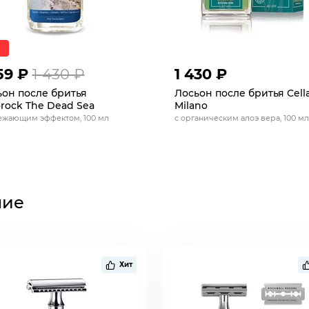
59 ₽
1 430 ₽
1 430 ₽
он после бритья
Лосьон после бритья Cell
rock The Dead Sea
Milano
ежающим эффектом, 100 мл
с органическим алоэ вера, 100 мл
ние
Хит