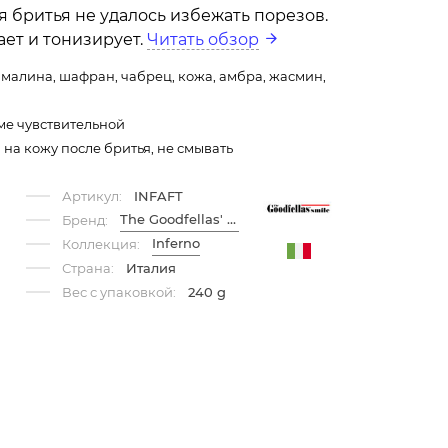
 бритья не удалось избежать порезов.
ет и тонизирует.
Читать обзор
 малина, шафран, чабрец, кожа, амбра, жасмин,
оме чувствительной
на кожу после бритья, не смывать
Артикул:
INFAFT
The Goodfellas' Smile
Бренд:
Inferno
Коллекция:
Страна:
Италия
Вес с упаковкой:
240 g