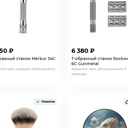
950 ₽
6 380 ₽
разный станок Merkur 34C
Т-образный станок Rockwe
6C Gunmetal
тый срез, средняя агрессивность
закрытый срез, регулируемый, 6
степеней
Новинка