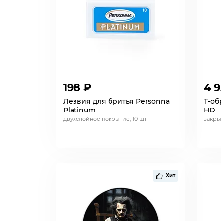
198 ₽
4 
Лезвия для бритья Personna
Т-об
Platinum
HD
двухслойное покрытие, 10 шт.
закры
Хит