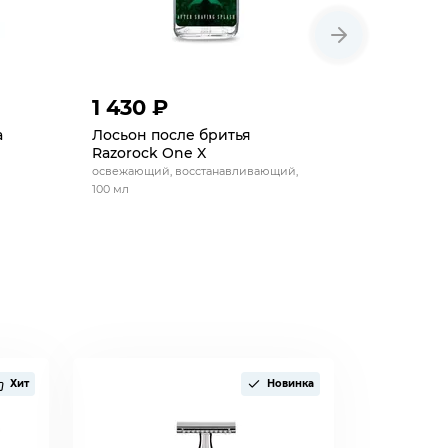
1 430 ₽
1 430 
a
Лосьон после бритья
Лосьон п
Razorock One X
Goodfella
освежающий, восстанавливающий,
с ментолом,
100 мл
Хит
Новинка