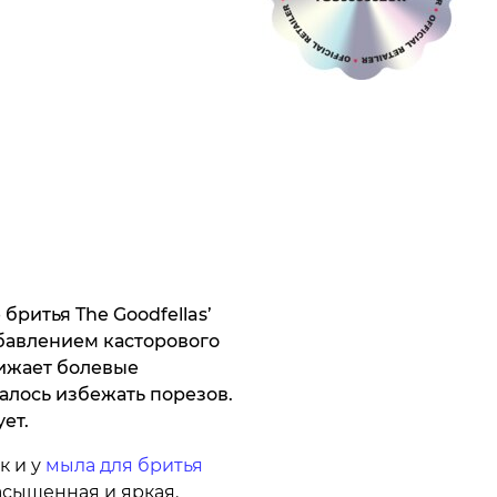
ритья The Goodfellas’
обавлением касторового
нижает болевые
алось избежать порезов.
ет.
к и у
мыла для бритья
насыщенная и яркая.