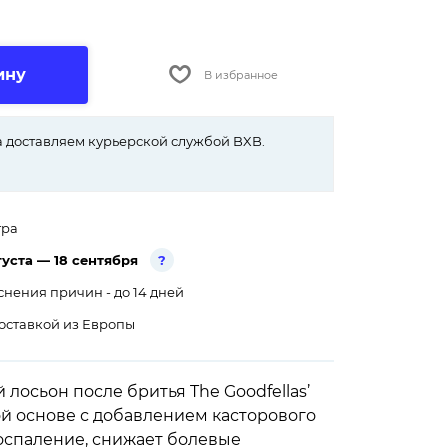
ину
В избранное
 доставляем курьерской службой BXB.
тра
густа — 18 сентября
?
снения причин - до 14 дней
оставкой из Европы
осьон после бритья The Goodfellas’
вой основе с добавлением касторового
оспаление, снижает болевые