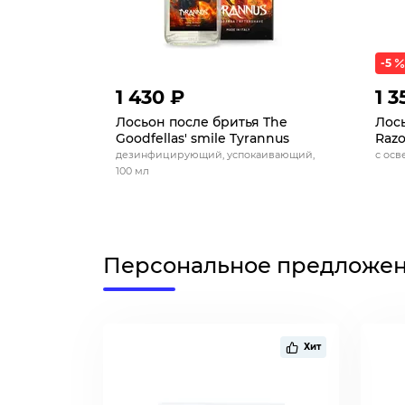
-5
1 430 ₽
1 3
Лосьон после бритья The
Лось
Goodfellas' smile Tyrannus
Razo
дезинфицирующий, успокаивающий,
с осв
100 мл
Персональное предложе
Хит