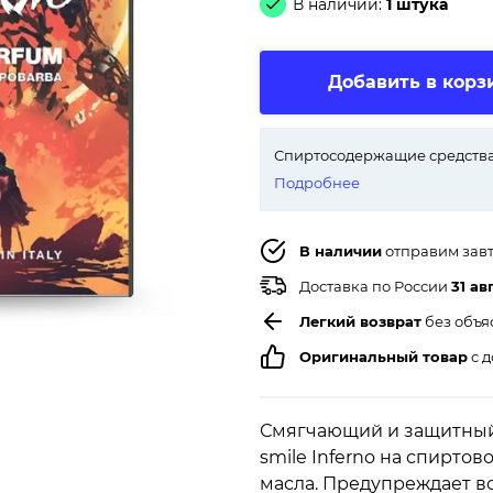
В наличии:
1 штука
Добавить в корз
Спиртосодержащие средства
Подробнее
В наличии
отправим зав
Доставка по России
31 ав
Легкий возврат
без объя
Оригинальный товар
с д
Смягчающий и защитный л
smile Inferno на спирто
масла. Предупреждает в