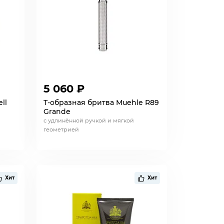
5 060 ₽
ll
Т-образная бритва Muehle R89
Grande
с удлинённой ручкой и мягкой
геометрией
Хит
Хит