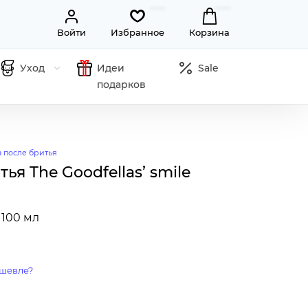
Войти
Избранное
Корзина
Уход
Идеи
Sale
подарков
 после бритья
ья The Goodfellas’ smile
100 мл
шевле?