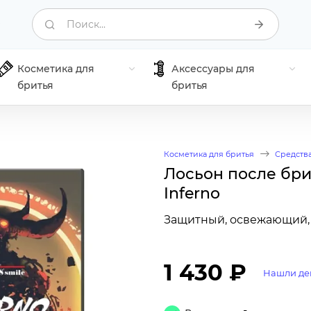
Поиск...
Косметика для
Аксессуары для
бритья
бритья
Косметика для бритья
Средства
Лосьон после брит
Inferno
Защитный, освежающий, 
1 430 ₽
Нашли де