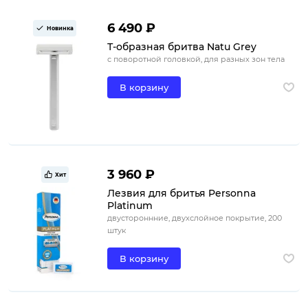
6 490 ₽
Новинка
Т-образная бритва Natu Grey
с поворотной головкой, для разных зон тела
В корзину
3 960 ₽
Хит
Лезвия для бритья Personna
Platinum
двустороннние, двухслойное покрытие, 200
штук
В корзину