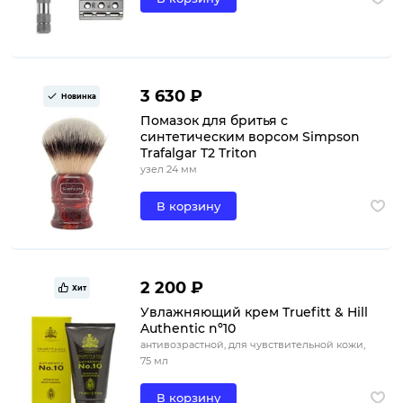
3 630 ₽
Новинка
Помазок для бритья с
синтетическим ворсом Simpson
Trafalgar T2 Triton
узел 24 мм
В корзину
2 200 ₽
Хит
Увлажняющий крем Truefitt & Hill
Authentic nº10
антивозрастной, для чувствительной кожи,
75 мл
В корзину