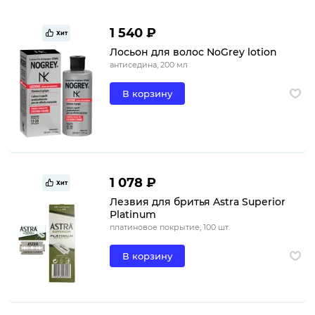
1 540 ₽
Хит
Лосьон для волос NoGrey lotion
антиседина, 200 мл
В корзину
1 078 ₽
Хит
Лезвия для бритья Astra Superior
Platinum
платиновое покрытие, 100 шт.
В корзину