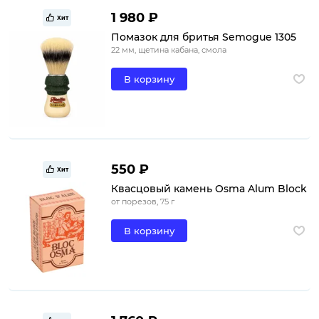
1 980 ₽
Хит
Помазок для бритья Semogue 1305
22 мм, щетина кабана, смола
В корзину
550 ₽
Хит
Квасцовый камень Osma Alum Block
от порезов, 75 г
В корзину