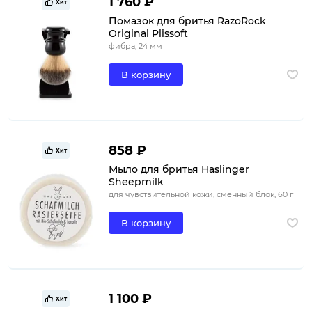
1 760 ₽
Хит
Помазок для бритья RazoRock
Original Plissoft
фибра, 24 мм
В корзину
858 ₽
Хит
Мыло для бритья Haslinger
Sheepmilk
для чувствительной кожи, сменный блок, 60 г
В корзину
1 100 ₽
Хит