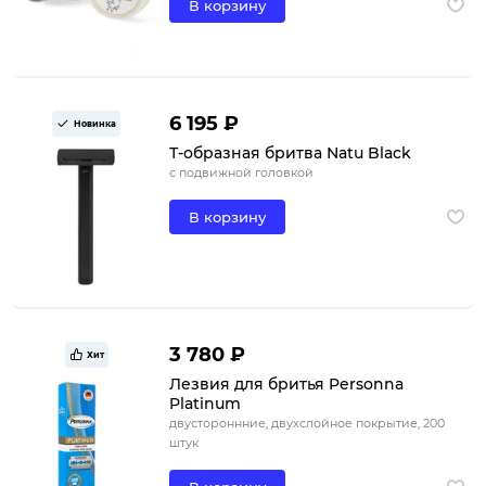
В корзину
6 195 ₽
Новинка
Т-образная бритва Natu Black
с подвижной головкой
В корзину
3 780 ₽
Хит
Лезвия для бритья Personna
Platinum
двустороннние, двухслойное покрытие, 200
штук