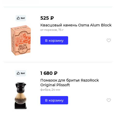
525 ₽
Хит
Квасцовый камень Osma Alum Block
от порезов, 75 г
В корзину
1 680 ₽
Хит
Помазок для бритья RazoRock
Original Plissoft
фибра, 24 мм
В корзину