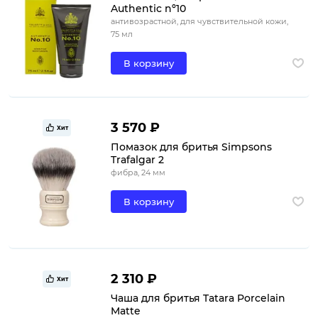
Authentic nº10
антивозрастной, для чувствительной кожи,
75 мл
В корзину
3 570 ₽
Хит
Помазок для бритья Simpsons
Trafalgar 2
фибра, 24 мм
В корзину
2 310 ₽
Хит
Чаша для бритья Tatara Porcelain
Matte