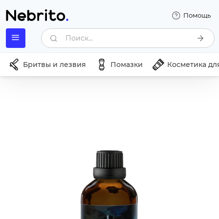
Помощь
Поиск...
Бритвы и лезвия
Помазки
Косметика дл