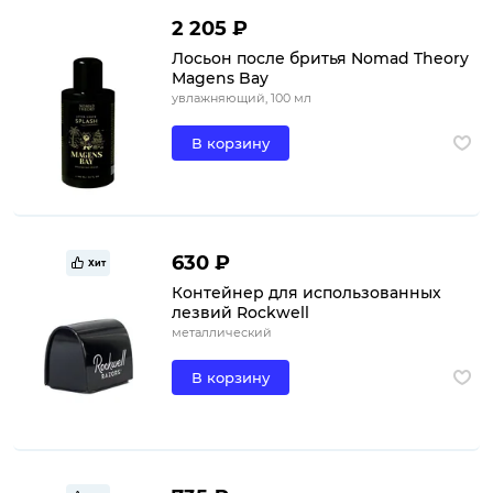
2 205 ₽
Лосьон после бритья Nomad Theory
Magens Bay
увлажняющий, 100 мл
В корзину
630 ₽
Хит
Контейнер для использованных
лезвий Rockwell
металлический
В корзину