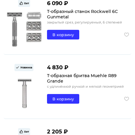
6 090 ₽
Хит
Т-образный станок Rockwell 6C
Gunmetal
закрытый срез, регулируемый, 6 степеней
В корзину
4 830 ₽
Новинка
Т-образная бритва Muehle R89
Grande
с удлинённой ручкой и мягкой геометрией
В корзину
2 205 ₽
Хит