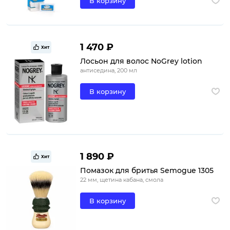
В корзину
1 470 ₽
Хит
Лосьон для волос NoGrey lotion
антиседина, 200 мл
В корзину
1 890 ₽
Хит
Помазок для бритья Semogue 1305
22 мм, щетина кабана, смола
В корзину