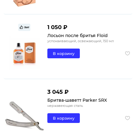
1 050 ₽
Хит
Лосьон после бритья Floid
успокаивающий, освежающий, 150 мл
В корзину
3 045 ₽
Бритва-шаветт Parker SRX
нержавеющая сталь
В корзину