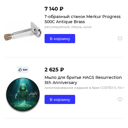
7 140 ₽
Т-образный станок Merkur Progress
500C Antique Brass
регулируемый, латунь, цинк
В корзину
2 625 ₽
Хит
Мыло для бритья HAGS Resurrection
5th Anniversary
лимитированное издание в базе CORTEX X, 114 г
В корзину