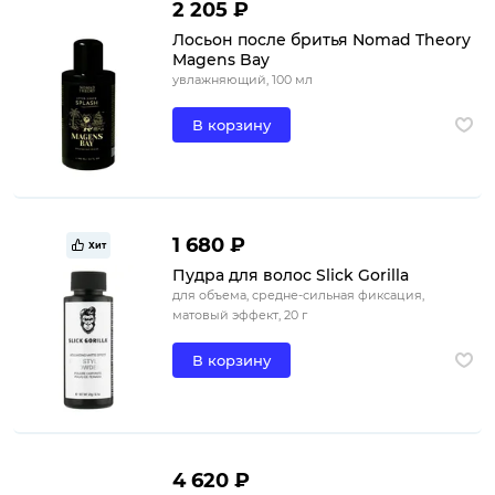
2 205 ₽
Лосьон после бритья Nomad Theory
Magens Bay
увлажняющий, 100 мл
В корзину
1 680 ₽
Хит
Пудра для волос Slick Gorilla
для объема, средне-сильная фиксация,
матовый эффект, 20 г
В корзину
4 620 ₽