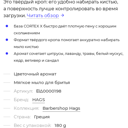
Это твёрдый кроп: его удобно набирать кистью,
а поверхность лучше контролировать во время
загрузки.
Читать обзор
База CORTEX X быстро даёт плотную пену с хорошим
скольжением
Формат твёрдого кропа помогает аккуратно набирать
мыло кистью
Аромат сочетает цитрусы, лаванду, травы, белый мускус,
кедр, ветивер и сандал
Цветочный аромат
Мягкое мыло для бритья
Артикул:
ΕΙΔ0000198
Бренд:
HAGS
Коллекция:
Barbershop Hags
Страна:
Греция
Вес с упаковкой:
180 g