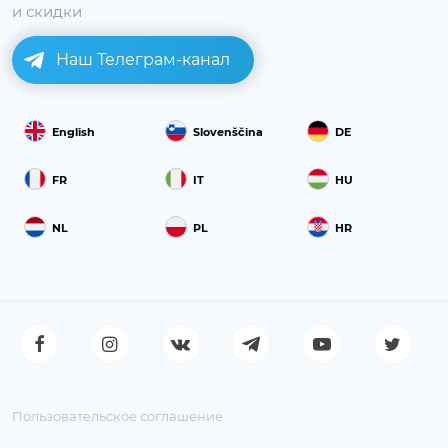
и скидки
Наш Телеграм-канал
English
Slovenščina
DE
FR
IT
HU
NL
PL
HR
Пользовательское соглашение