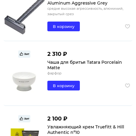
Aluminum Aggressive Grey
средне высокая агрессивность, алюминий,
закрытый срез
В корзину
2 310 ₽
Хит
Чаша для бритья Tatara Porcelain
Matte
фарфор
В корзину
2 100 ₽
Хит
Увлажняющий крем Truefitt & Hill
Authentic nº10