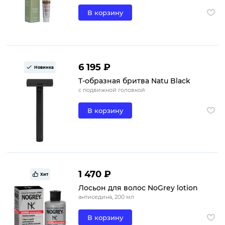
В корзину
6 195 ₽
Новинка
Т-образная бритва Natu Black
с подвижной головкой
В корзину
1 470 ₽
Хит
Лосьон для волос NoGrey lotion
антиседина, 200 мл
В корзину