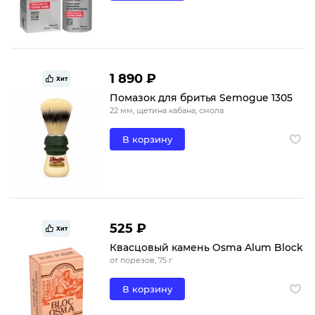
1 890 ₽
Хит
Помазок для бритья Semogue 1305
22 мм, щетина кабана, смола
В корзину
525 ₽
Хит
Квасцовый камень Osma Alum Block
от порезов, 75 г
В корзину