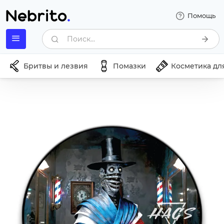
Помощь
Поиск...
Бритвы и лезвия
Помазки
Косметика дл