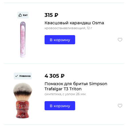
315 ₽
Хит
Квасцовый карандаш Osma
кровоостанавливающий, 12 г
В корзину
4 305 ₽
Новинка
Помазок для бритья Simpson
Trafalgar T3 Triton
синтетика, с узлом 26 мм
В корзину