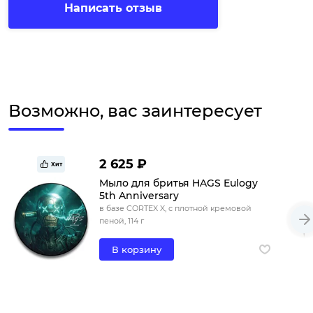
Написать отзыв
Возможно, вас заинтересует
2 625 ₽
Хит
Мыло для бритья HAGS Eulogy
5th Anniversary
в базе CORTEX X, с плотной кремовой
пеной, 114 г
В корзину