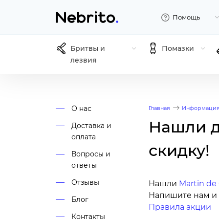
Помощь
Бритвы и
Помазки
лезвия
О нас
Главная
Информаци
Нашли д
Доставка и
оплата
скидку!
Вопросы и
ответы
Отзывы
Нашли
Martin de
Напишите нам и 
Блог
Правила акции
Контакты