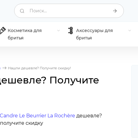
Поиск...
Косметика для
Аксессуары для
бритья
бритья
я
Нашли дешевле? Получите скидку!
ешевле? Получите
 Candre Le Beurrier La Rochère
дешевле?
получите скидку