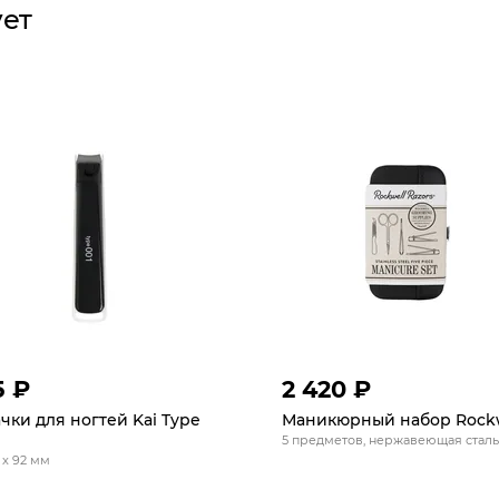
ует
5 ₽
2 420 ₽
чки для ногтей Kai Type
Маникюрный набор Rock
5 предметов, нержавеющая сталь
 x 92 мм