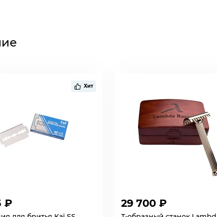
ние
Хит
5 ₽
29 700 ₽
ия для бритья Kai SS
Т-образный станок Lambd