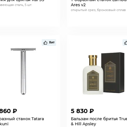
Ares v2
веющая сталь, 5 шт.
открытый срез, бронзовый сплав
Хит
 860 ₽
5 830 ₽
разный станок Tatara
Бальзам после бритья True
kuni
& Hill Apsley