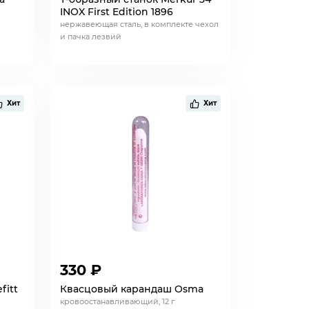
INOX First Edition 1896
нержавеющая сталь, в комплекте чехол
и пачка лезвий
Хит
Хит
330 ₽
fitt
Квасцовый карандаш Osma
кровоостанавливающий, 12 г