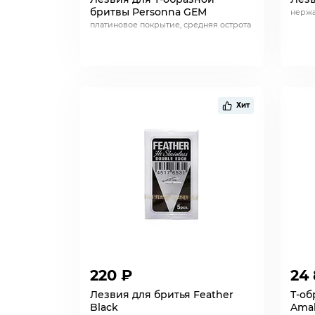
бритвы Personna GEM
нержа
платиновое покрытие, средняя острота
Хит
220 ₽
24
Лезвия для бритья Feather
Т-об
Black
Ama