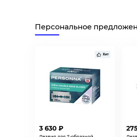
Персональное предложе
Хит
3 630 ₽
27
Лезвия для Т-образной
Лезв