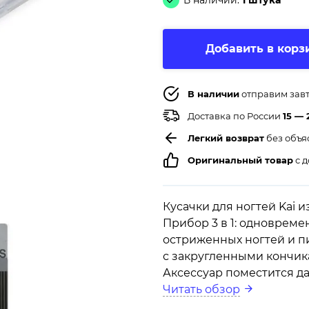
В наличии:
1 штука
Добавить в корз
В наличии
отправим зав
Доставка по России
15 — 
Легкий возврат
без объя
Оригинальный товар
с д
Кусачки для ногтей Kai 
Прибор 3 в 1: одновреме
остриженных ногтей и п
с закругленными кончик
Аксессуар поместится д
Читать обзор