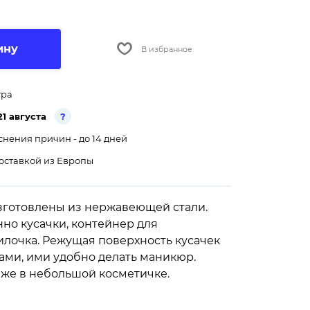
ину
В избранное
тра
21 августа
?
снения причин - до 14 дней
оставкой из Европы
изготовлены из нержавеющей стали.
нно кусачки, контейнер для
илочка. Режущая поверхность кусачек
ами, ими удобно делать маникюр.
аже в небольшой косметичке.