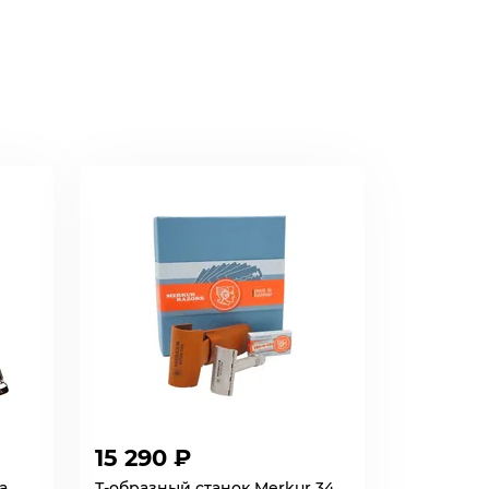
15 290 ₽
a
Т-образный станок Merkur 34