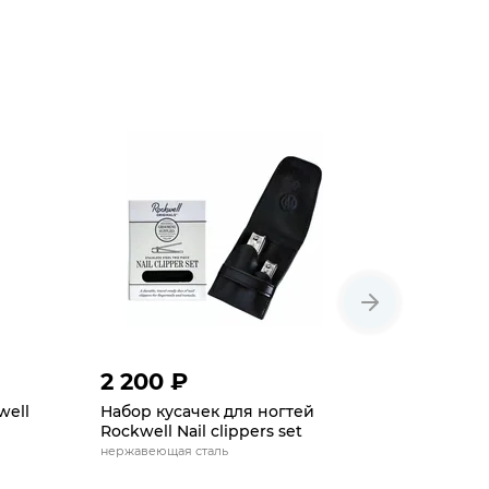
2 200 ₽
5 390 
well
Набор кусачек для ногтей
Ножницы 
Rockwell Nail clippers set
Street
нержавеющая сталь
для ногтей,