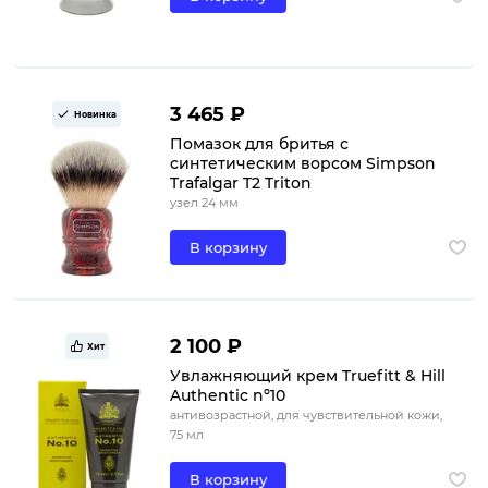
3 465 ₽
Новинка
Помазок для бритья с
синтетическим ворсом Simpson
Trafalgar T2 Triton
узел 24 мм
В корзину
2 100 ₽
Хит
Увлажняющий крем Truefitt & Hill
Authentic nº10
антивозрастной, для чувствительной кожи,
75 мл
В корзину