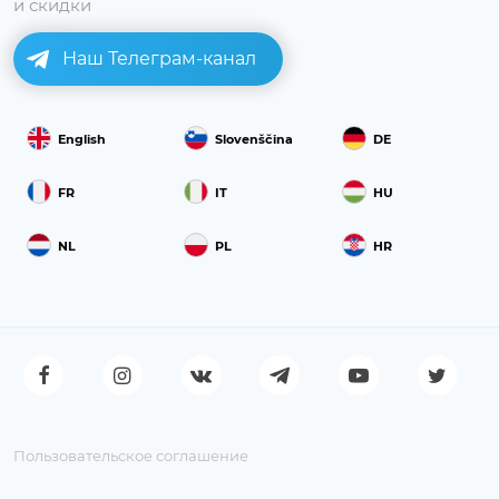
и скидки
Наш Телеграм-канал
English
Slovenščina
DE
FR
IT
HU
NL
PL
HR
Пользовательское соглашение