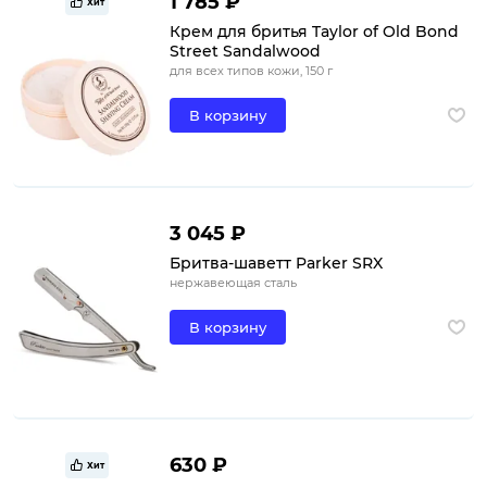
1 785 ₽
Хит
Крем для бритья Taylor of Old Bond
Street Sandalwood
для всех типов кожи, 150 г
В корзину
3 045 ₽
Бритва-шаветт Parker SRX
нержавеющая сталь
В корзину
630 ₽
Хит