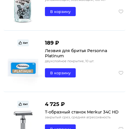
В корзину
189 ₽
Хит
Лезвия для бритья Personna
Platinum
двухслойное покрытие, 10 шт.
В корзину
4 725 ₽
Хит
Т-образный станок Merkur 34C HD
закрытый срез, средняя агрессивность
В корзину