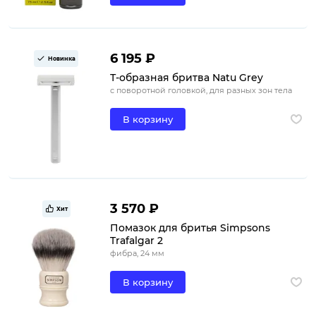
6 195 ₽
Новинка
Т-образная бритва Natu Grey
с поворотной головкой, для разных зон тела
В корзину
3 570 ₽
Хит
Помазок для бритья Simpsons
Trafalgar 2
фибра, 24 мм
В корзину