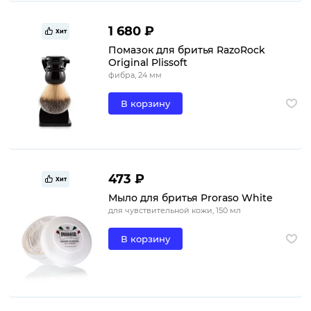
1 680 ₽
Хит
Помазок для бритья RazoRock
Original Plissoft
фибра, 24 мм
В корзину
473 ₽
Хит
Мыло для бритья Proraso White
для чувствительной кожи, 150 мл
В корзину