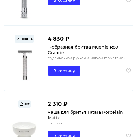
4 830 ₽
Новинка
Т-образная бритва Muehle R89
Grande
с удлинённой ручкой и мягкой геометрией
В корзину
2 310 ₽
Хит
Чаша для бритья Tatara Porcelain
Matte
фарфор
В корзину