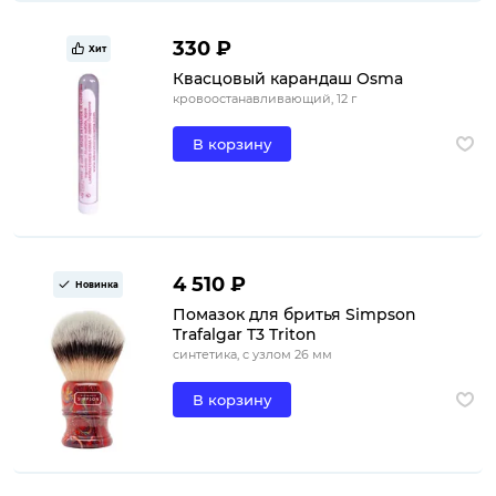
330 ₽
Хит
Квасцовый карандаш Osma
кровоостанавливающий, 12 г
В корзину
4 510 ₽
Новинка
Помазок для бритья Simpson
Trafalgar T3 Triton
синтетика, с узлом 26 мм
В корзину