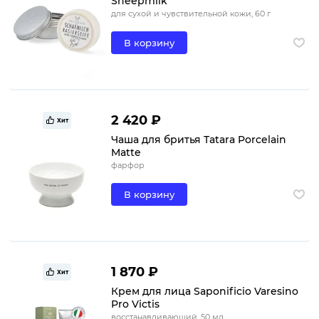
Sheepmilk
для сухой и чувствительной кожи, 60 г
В корзину
2 420 ₽
Хит
Чаша для бритья Tatara Porcelain
Matte
фарфор
В корзину
1 870 ₽
Хит
Крем для лица Saponificio Varesino
Pro Victis
восстанавливающий, 50 мл