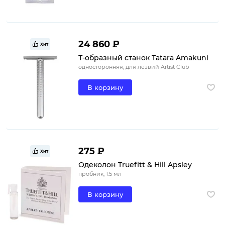
24 860 ₽
Хит
Т-образный станок Tatara Amakuni
односторонняя, для лезвий Artist Club
В корзину
275 ₽
Хит
Одеколон Truefitt & Hill Apsley
пробник, 1.5 мл
В корзину