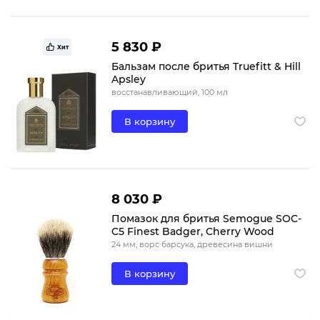
5 830 ₽
Хит
Бальзам после бритья Truefitt & Hill
Apsley
восстанавливающий, 100 мл
В корзину
8 030 ₽
Помазок для бритья Semogue SOC-
C5 Finest Badger, Cherry Wood
24 мм, ворс барсука, древесина вишни
В корзину