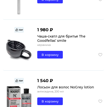
1 980 ₽
Хит
Чаша-скатл для бритья The
Goodfellas’ smile
керамика
В корзину
1 540 ₽
Хит
Лосьон для волос NoGrey lotion
антиседина, 200 мл
В корзину