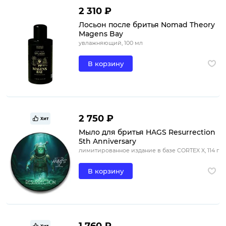
2 310 ₽
Лосьон после бритья Nomad Theory
Magens Bay
увлажняющий, 100 мл
В корзину
2 750 ₽
Хит
Мыло для бритья HAGS Resurrection
5th Anniversary
лимитированное издание в базе CORTEX X, 114 г
В корзину