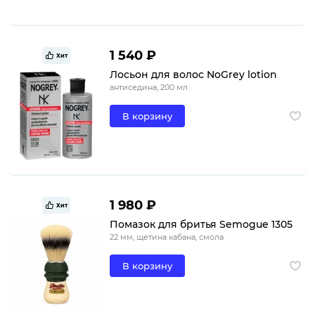
1 540 ₽
Хит
Лосьон для волос NoGrey lotion
антиседина, 200 мл
В корзину
1 980 ₽
Хит
Помазок для бритья Semogue 1305
22 мм, щетина кабана, смола
В корзину