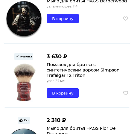
Мыло для бритья HAGS Barberwood
увлажняющее, 114 г
В корзину
3 630 ₽
Новинка
Помазок для бритья с
синтетическим ворсом Simpson
Trafalgar T2 Triton
узел 24 мм
В корзину
2 310 ₽
Хит
Мыло для бритья HAGS Flor De
Dragones