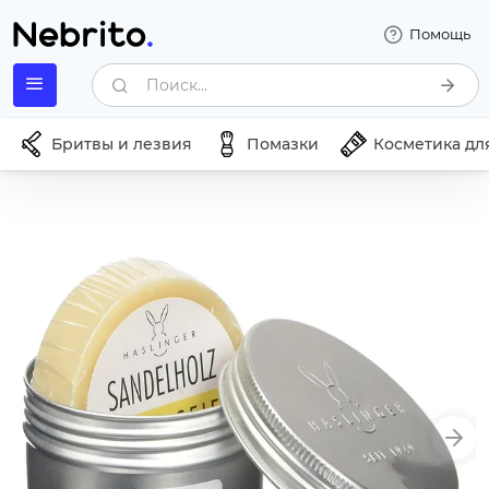
Помощь
Поиск...
Бритвы и лезвия
Помазки
Косметика дл