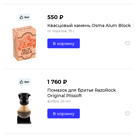
550 ₽
Хит
Квасцовый камень Osma Alum Block
от порезов, 75 г
В корзину
1 760 ₽
Хит
Помазок для бритья RazoRock
Original Plissoft
фибра, 24 мм
В корзину