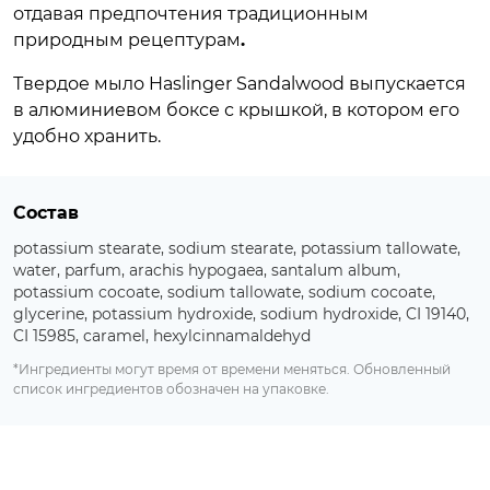
отдавая предпочтения традиционным
природным рецептурам
.
Твердое мыло Haslinger Sandalwood выпускается
в алюминиевом боксе с крышкой, в котором его
удобно хранить.
Состав
potassium stearate, sodium stearate, potassium tallowate,
water, parfum, arachis hypogaea, santalum album,
potassium cocoate, sodium tallowate, sodium cocoate,
glycerine, potassium hydroxide, sodium hydroxide, CI 19140,
CI 15985, caramel, hexylcinnamaldehyd
*Ингредиенты могут время от времени меняться. Обновленный
список ингредиентов обозначен на упаковке.