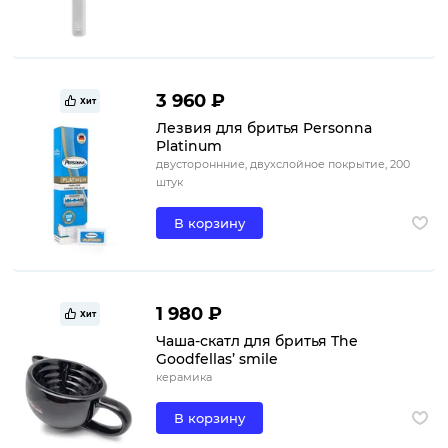
3 960 ₽
Хит
Лезвия для бритья Personna
Platinum
двустороннние, двухслойное покрытие, 200
штук
В корзину
1 980 ₽
Хит
Чаша-скатл для бритья The
Goodfellas’ smile
керамика
В корзину