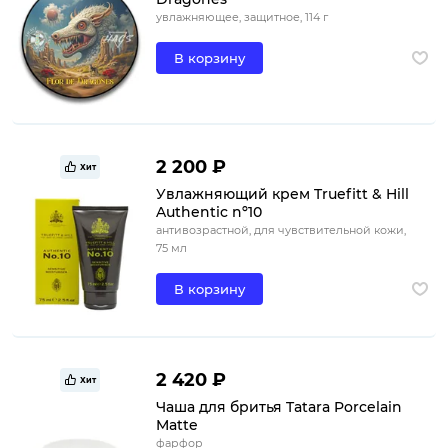
увлажняющее, защитное, 114 г
В корзину
2 200 ₽
Хит
Увлажняющий крем Truefitt & Hill
Authentic nº10
антивозрастной, для чувствительной кожи,
75 мл
В корзину
2 420 ₽
Хит
Чаша для бритья Tatara Porcelain
Matte
фарфор