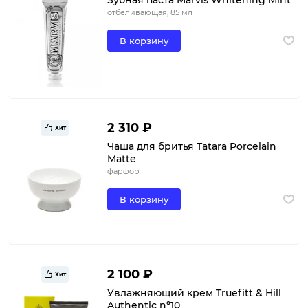
Зубная паста Marvis Whitening Mint
отбеливающая, 85 мл
В корзину
2 310 ₽
Хит
Чаша для бритья Tatara Porcelain
Matte
фарфор
В корзину
2 100 ₽
Хит
Увлажняющий крем Truefitt & Hill
Authentic nº10