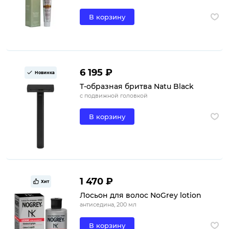
В корзину
6 195 ₽
Новинка
Т-образная бритва Natu Black
с подвижной головкой
В корзину
1 470 ₽
Хит
Лосьон для волос NoGrey lotion
антиседина, 200 мл
В корзину