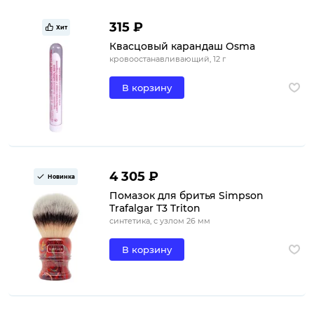
315 ₽
Хит
Квасцовый карандаш Osma
кровоостанавливающий, 12 г
В корзину
4 305 ₽
Новинка
Помазок для бритья Simpson
Trafalgar T3 Triton
синтетика, с узлом 26 мм
В корзину