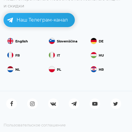
и скидки
Наш Телеграм-канал
English
Slovenščina
DE
FR
IT
HU
NL
PL
HR
Пользовательское соглашение