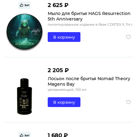
2 625 ₽
Хит
Мыло для бритья HAGS Resurrection
5th Anniversary
лимитированное издание в базе CORTEX X, 114 г
В корзину
2 205 ₽
Лосьон после бритья Nomad Theory
Magens Bay
увлажняющий, 100 мл
В корзину
1 680 ₽
Хит