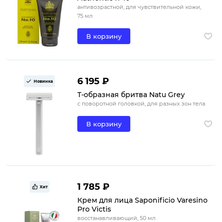
антивозрастной, для чувствительной кожи,
75 мл
В корзину
6 195 ₽
Новинка
Т-образная бритва Natu Grey
с поворотной головкой, для разных зон тела
В корзину
1 785 ₽
Хит
Крем для лица Saponificio Varesino
Pro Victis
восстанавливающий, 50 мл