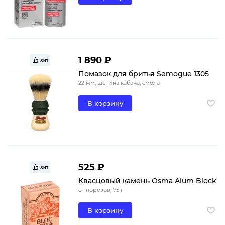
1 890 ₽
Хит
Помазок для бритья Semogue 1305
22 мм, щетина кабана, смола
В корзину
525 ₽
Хит
Квасцовый камень Osma Alum Block
от порезов, 75 г
В корзину