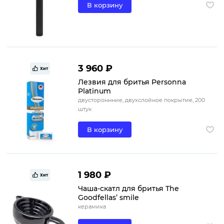
В корзину
3 960 ₽
Хит
Лезвия для бритья Personna
Platinum
двустороннние, двухслойное покрытие, 200
штук
В корзину
1 980 ₽
Хит
Чаша-скатл для бритья The
Goodfellas’ smile
керамика