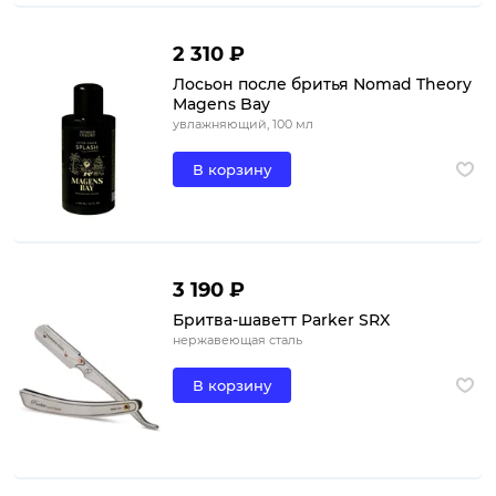
2 310 ₽
Лосьон после бритья Nomad Theory
Magens Bay
увлажняющий, 100 мл
В корзину
3 190 ₽
Бритва-шаветт Parker SRX
нержавеющая сталь
В корзину