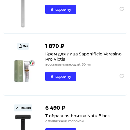
В корзину
1 870 ₽
Хит
Крем для лица Saponificio Varesino
Pro Victis
восстанавливающий, 50 мл
В корзину
6 490 ₽
Новинка
Т-образная бритва Natu Black
с подвижной головкой