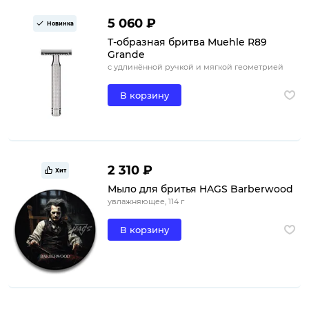
5 060 ₽
Новинка
Т-образная бритва Muehle R89
Grande
с удлинённой ручкой и мягкой геометрией
В корзину
2 310 ₽
Хит
Мыло для бритья HAGS Barberwood
увлажняющее, 114 г
В корзину