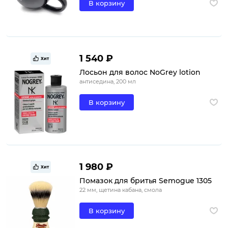
В корзину
1 540 ₽
Хит
Лосьон для волос NoGrey lotion
антиседина, 200 мл
В корзину
1 980 ₽
Хит
Помазок для бритья Semogue 1305
22 мм, щетина кабана, смола
В корзину