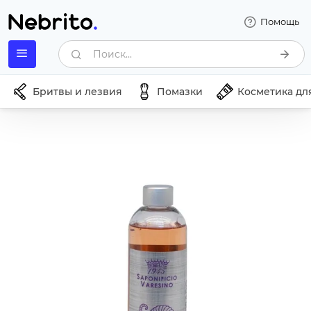
Помощь
Поиск...
Бритвы и лезвия
Помазки
Косметика дл