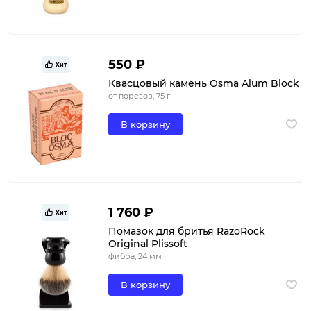
550 ₽
Хит
Квасцовый камень Osma Alum Block
от порезов, 75 г
В корзину
1 760 ₽
Хит
Помазок для бритья RazoRock
Original Plissoft
фибра, 24 мм
В корзину