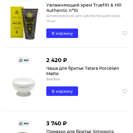
Увлажняющий крем Truefitt & Hill
Authentic nº10
антивозрастной, для чувствительной кожи,
75 мл
В корзину
2 420 ₽
Хит
Чаша для бритья Tatara Porcelain
Matte
фарфор
В корзину
3 740 ₽
Хит
Помазок для бритья Simpsons