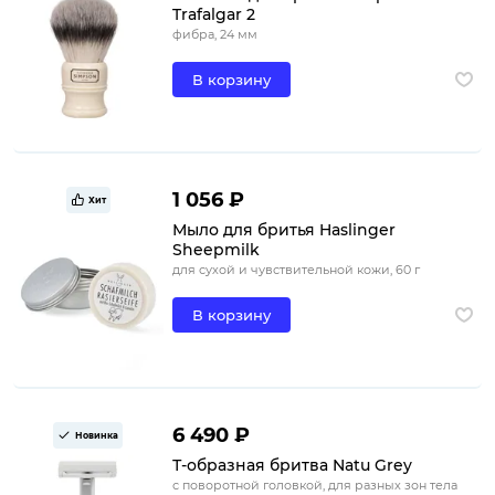
Trafalgar 2
фибра, 24 мм
В корзину
1 056 ₽
Хит
Мыло для бритья Haslinger
Sheepmilk
для сухой и чувствительной кожи, 60 г
В корзину
6 490 ₽
Новинка
Т-образная бритва Natu Grey
с поворотной головкой, для разных зон тела