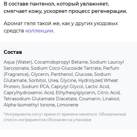
В составе пантенол, который увлажняет,
смягчает кожу, ускоряет процесс регенерации.
Аромат геля такой же, как у других уходовых
средств
коллекции
.
Состав
Aqua (Water), Cocamidopropyl Betaine, Sodium Lauroyl
Sarcosinate, Sodium Coco-Glucoside Tartrate, Parfum
(Fragrance), Glycerin, Panthenol, Glucose, Sodium
Glutamate, Sorbitol, Urea, Glycine, Hydrolyzed Wheat
Protein, Sodium PCA, Caprylyl Glycol, Lactic Acid,
Caprylhydroxamic Acid, Ethylhexylglycerin, Citric Acid,
Tetrasodium Glutamate Diacetate, Coumarin, Linalool,
Alpha-Isomethyl Ionone, Limonene
*Ингредиенты могут время от времени меняться. Обновленный
список ингредиентов обозначен на упаковке.