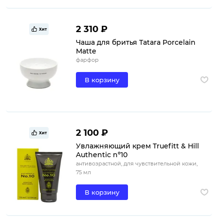
2 310 ₽
Хит
Чаша для бритья Tatara Porcelain
Matte
фарфор
В корзину
2 100 ₽
Хит
Увлажняющий крем Truefitt & Hill
Authentic nº10
антивозрастной, для чувствительной кожи,
75 мл
В корзину