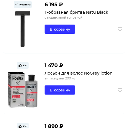
6 195 ₽
Новинка
Т-образная бритва Natu Black
с подвижной головкой
В корзину
1 470 ₽
Хит
Лосьон для волос NoGrey lotion
антиседина, 200 мл
В корзину
1 890 ₽
Хит