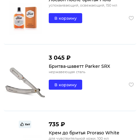
успокаивающий, освежающий, 150 мл
В корзину
3 045 ₽
Бритва-шаветт Parker SRX
нержавеющая сталь
В корзину
735 ₽
Хит
Крем до бритья Proraso White
для чувствительной кожи, 100 мл