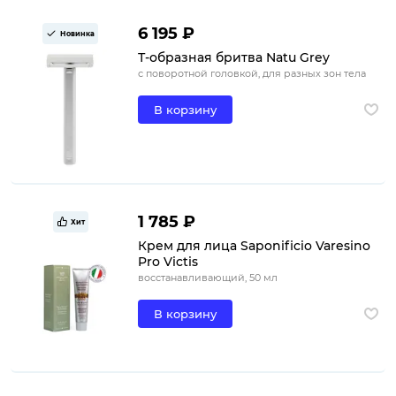
6 195 ₽
Новинка
Т-образная бритва Natu Grey
с поворотной головкой, для разных зон тела
В корзину
1 785 ₽
Хит
Крем для лица Saponificio Varesino
Pro Victis
восстанавливающий, 50 мл
В корзину