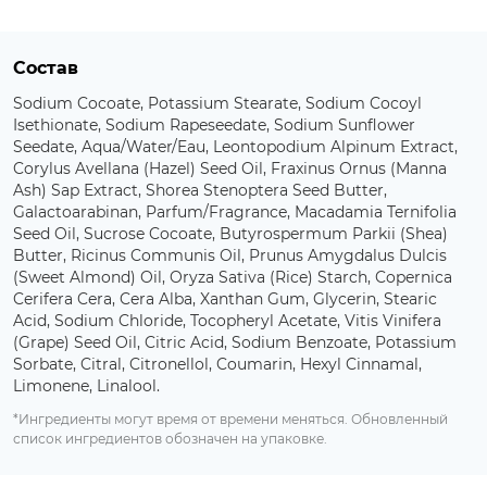
Состав
Sodium Cocoate, Potassium Stearate, Sodium Cocoyl
Isethionate, Sodium Rapeseedate, Sodium Sunflower
Seedate, Aqua/Water/Eau, Leontopodium Alpinum Extract,
Corylus Avellana (Hazel) Seed Oil, Fraxinus Ornus (Manna
Ash) Sap Extract, Shorea Stenoptera Seed Butter,
Galactoarabinan, Parfum/Fragrance, Macadamia Ternifolia
Seed Oil, Sucrose Cocoate, Butyrospermum Parkii (Shea)
Butter, Ricinus Communis Oil, Prunus Amygdalus Dulcis
(Sweet Almond) Oil, Oryza Sativa (Rice) Starch, Copernica
Cerifera Cera, Cera Alba, Xanthan Gum, Glycerin, Stearic
Acid, Sodium Chloride, Tocopheryl Acetate, Vitis Vinifera
(Grape) Seed Oil, Citric Acid, Sodium Benzoate, Potassium
Sorbate, Citral, Citronellol, Coumarin, Hexyl Cinnamal,
Limonene, Linalool.
*Ингредиенты могут время от времени меняться. Обновленный
список ингредиентов обозначен на упаковке.