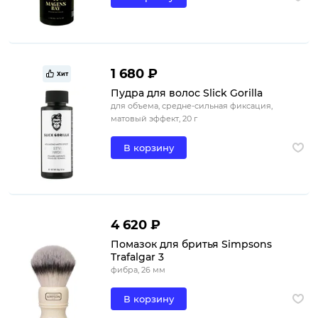
1 680 ₽
Хит
Пудра для волос Slick Gorilla
для объема, средне-сильная фиксация,
матовый эффект, 20 г
В корзину
4 620 ₽
Помазок для бритья Simpsons
Trafalgar 3
фибра, 26 мм
В корзину