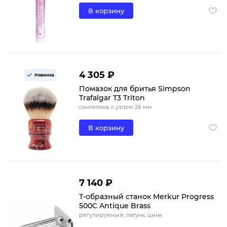
В корзину
4 305 ₽
Новинка
Помазок для бритья Simpson
Trafalgar T3 Triton
синтетика, с узлом 26 мм
В корзину
7 140 ₽
Т-образный станок Merkur Progress
500C Antique Brass
регулируемый, латунь, цинк