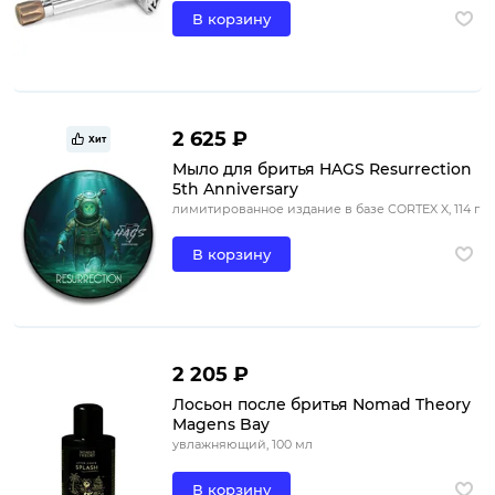
В корзину
2 625 ₽
Хит
Мыло для бритья HAGS Resurrection
5th Anniversary
лимитированное издание в базе CORTEX X, 114 г
В корзину
2 205 ₽
Лосьон после бритья Nomad Theory
Magens Bay
увлажняющий, 100 мл
В корзину