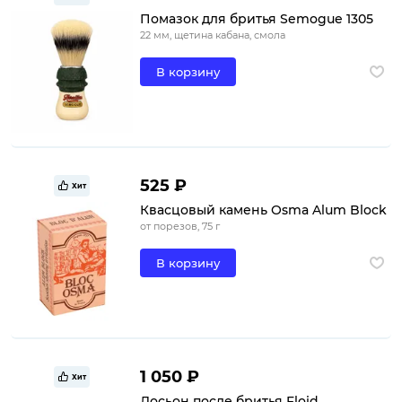
Помазок для бритья Semogue 1305
22 мм, щетина кабана, смола
В корзину
525 ₽
Хит
Квасцовый камень Osma Alum Block
от порезов, 75 г
В корзину
1 050 ₽
Хит
Лосьон после бритья Floid