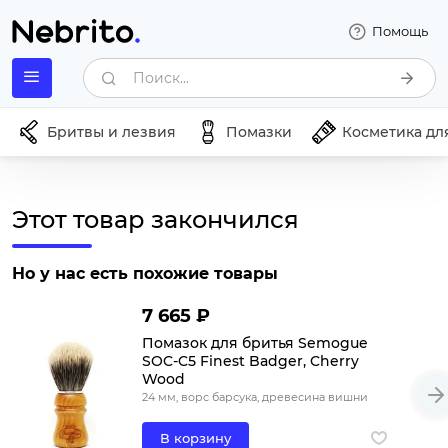
Помощь
Поиск...
Бритвы и лезвия
Помазки
Косметика дл
Этот товар закончился
Но у нас есть похожие товары
7 665 ₽
Помазок для бритья Semogue
SOC-C5 Finest Badger, Cherry
Wood
24 мм, ворс барсука, древесина вишни
В корзину