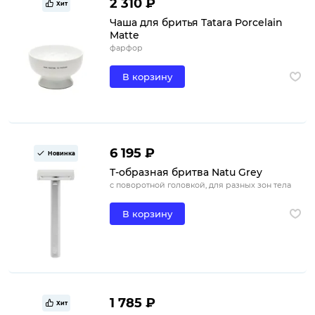
2 310 ₽
Хит
Чаша для бритья Tatara Porcelain
Matte
фарфор
В корзину
6 195 ₽
Новинка
Т-образная бритва Natu Grey
с поворотной головкой, для разных зон тела
В корзину
1 785 ₽
Хит