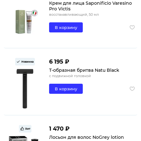
Крем для лица Saponificio Varesino
Pro Victis
восстанавливающий, 50 мл
В корзину
6 195 ₽
Новинка
Т-образная бритва Natu Black
с подвижной головкой
В корзину
1 470 ₽
Хит
Лосьон для волос NoGrey lotion