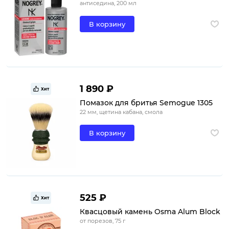
антиседина, 200 мл
В корзину
1 890 ₽
Хит
Помазок для бритья Semogue 1305
22 мм, щетина кабана, смола
В корзину
525 ₽
Хит
Квасцовый камень Osma Alum Block
от порезов, 75 г