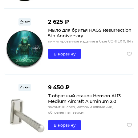
2 625 ₽
Хит
Мыло для бритья HAGS Resurrection
5th Anniversary
лимитированное издание в базе CORTEX X, 114 г
В корзину
9 450 ₽
Хит
Т-образный станок Henson AL13
Medium Aircraft Aluminum 2.0
закрытый срез, матовый алюминий,
обновленная версия
В корзину