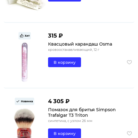
315 ₽
Хит
Квасцовый карандаш Osma
кровоостанавливающий, 12 г
В корзину
4 305 ₽
Новинка
Помазок для бритья Simpson
Trafalgar T3 Triton
синтетика, с узлом 26 мм
В корзину