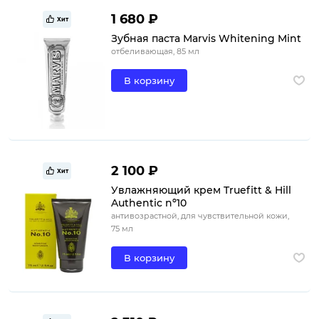
1 680 ₽
Хит
Зубная паста Marvis Whitening Mint
отбеливающая, 85 мл
В корзину
2 100 ₽
Хит
Увлажняющий крем Truefitt & Hill
Authentic nº10
антивозрастной, для чувствительной кожи,
75 мл
В корзину