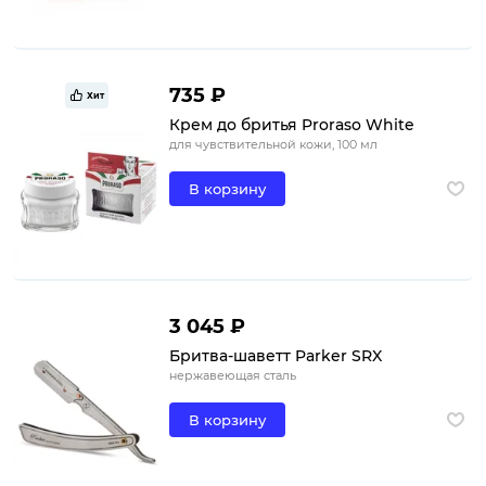
735 ₽
Хит
Крем до бритья Proraso White
для чувствительной кожи, 100 мл
В корзину
3 045 ₽
Бритва-шаветт Parker SRX
нержавеющая сталь
В корзину