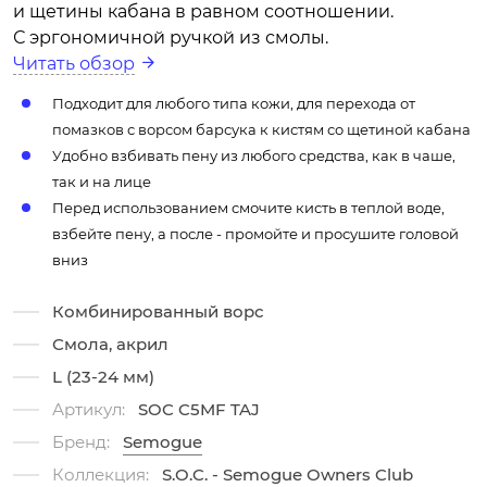
и щетины кабана в равном соотношении.
С эргономичной ручкой из смолы.
Читать обзор
Подходит для любого типа кожи, для перехода от
помазков с ворсом барсука к кистям со щетиной кабана
Удобно взбивать пену из любого средства, как в чаше,
так и на лице
Перед использованием смочите кисть в теплой воде,
взбейте пену, а после - промойте и просушите головой
вниз
Комбинированный ворс
Смола, акрил
L (23-24 мм)
Артикул:
SOC C5MF TAJ
Бренд:
Semogue
Коллекция:
S.O.C. - Semogue Owners Club