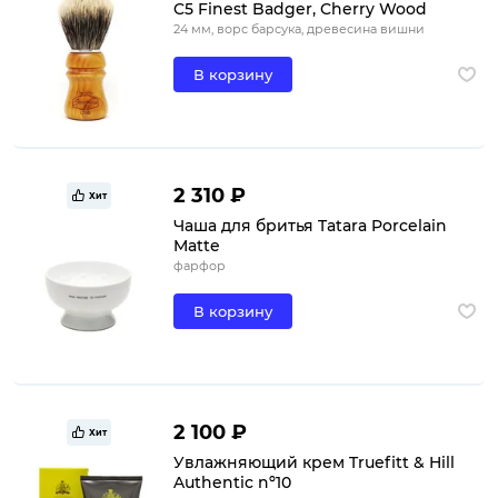
C5 Finest Badger, Cherry Wood
24 мм, ворс барсука, древесина вишни
В корзину
2 310 ₽
Хит
Чаша для бритья Tatara Porcelain
Matte
фарфор
В корзину
2 100 ₽
Хит
Увлажняющий крем Truefitt & Hill
Authentic nº10