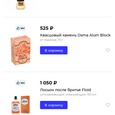
525 ₽
Хит
Квасцовый камень Osma Alum Block
от порезов, 75 г
В корзину
1 050 ₽
Хит
Лосьон после бритья Floid
успокаивающий, освежающий, 150 мл
В корзину