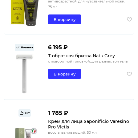
антивозрастной, для чувствительной кожи,
75 мл
В корзину
6 195 ₽
Новинка
Т-образная бритва Natu Grey
с поворотной головкой, для разных зон тела
В корзину
1 785 ₽
Хит
Крем для лица Saponificio Varesino
Pro Victis
восстанавливающий, 50 мл