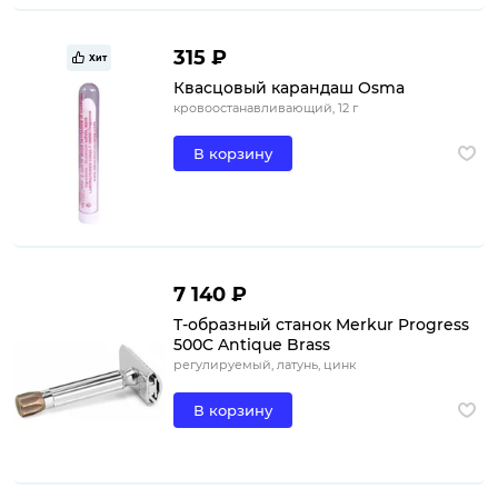
315 ₽
Хит
Квасцовый карандаш Osma
кровоостанавливающий, 12 г
В корзину
7 140 ₽
Т-образный станок Merkur Progress
500C Antique Brass
регулируемый, латунь, цинк
В корзину