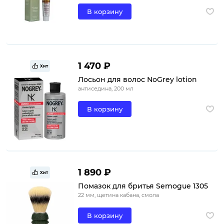
В корзину
1 470 ₽
Хит
Лосьон для волос NoGrey lotion
антиседина, 200 мл
В корзину
1 890 ₽
Хит
Помазок для бритья Semogue 1305
22 мм, щетина кабана, смола
В корзину