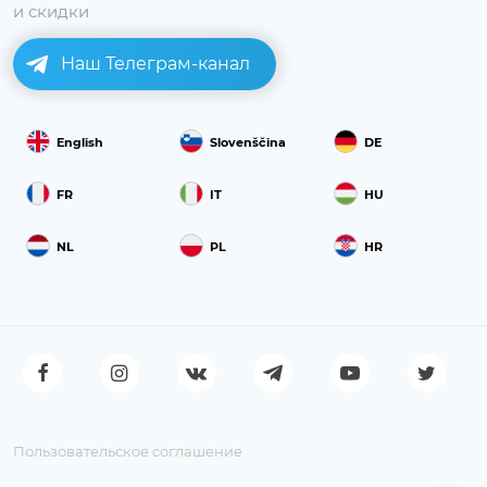
и скидки
Наш Телеграм-канал
English
Slovenščina
DE
FR
IT
HU
NL
PL
HR
Пользовательское соглашение