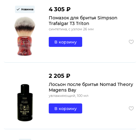
4 305 ₽
Новинка
Помазок для бритья Simpson
Trafalgar T3 Triton
синтетика, с узлом 26 мм
В корзину
2 205 ₽
Лосьон после бритья Nomad Theory
Magens Bay
увлажняющий, 100 мл
В корзину