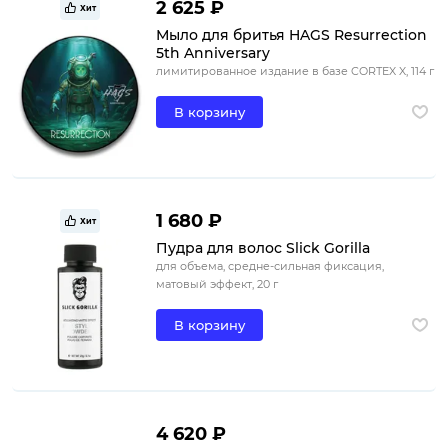
2 625 ₽
Хит
Мыло для бритья HAGS Resurrection
5th Anniversary
лимитированное издание в базе CORTEX X, 114 г
В корзину
1 680 ₽
Хит
Пудра для волос Slick Gorilla
для объема, средне-сильная фиксация,
матовый эффект, 20 г
В корзину
4 620 ₽