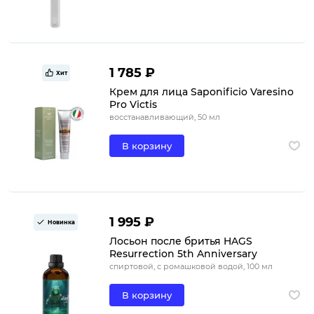
1 785 ₽
Хит
Крем для лица Saponificio Varesino
Pro Victis
восстанавливающий, 50 мл
В корзину
1 995 ₽
Новинка
Лосьон после бритья HAGS
Resurrection 5th Anniversary
спиртовой, с ромашковой водой, 100 мл
В корзину