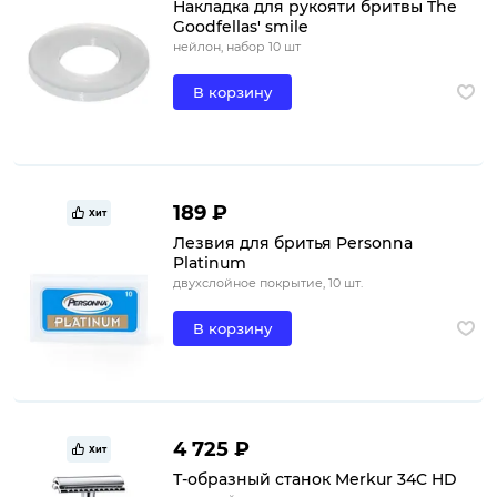
Накладка для рукояти бритвы The
Goodfellas' smile
нейлон, набор 10 шт
В корзину
189 ₽
Хит
Лезвия для бритья Personna
Platinum
двухслойное покрытие, 10 шт.
В корзину
4 725 ₽
Хит
Т-образный станок Merkur 34C HD