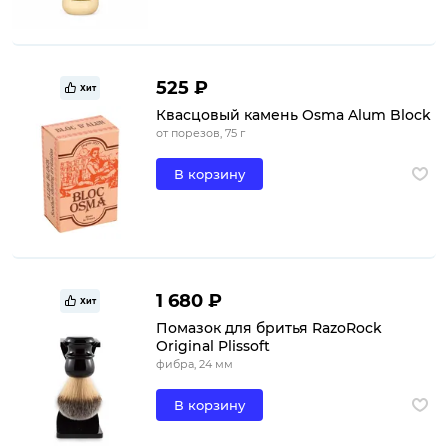
525 ₽
Хит
Квасцовый камень Osma Alum Block
от порезов, 75 г
В корзину
1 680 ₽
Хит
Помазок для бритья RazoRock
Original Plissoft
фибра, 24 мм
В корзину