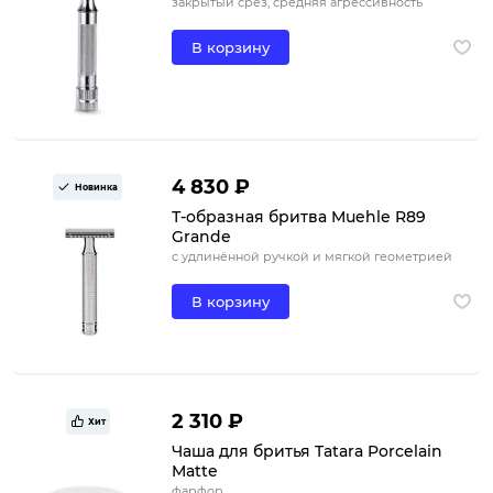
закрытый срез, средняя агрессивность
В корзину
4 830 ₽
Новинка
Т-образная бритва Muehle R89
Grande
с удлинённой ручкой и мягкой геометрией
В корзину
2 310 ₽
Хит
Чаша для бритья Tatara Porcelain
Matte
фарфор