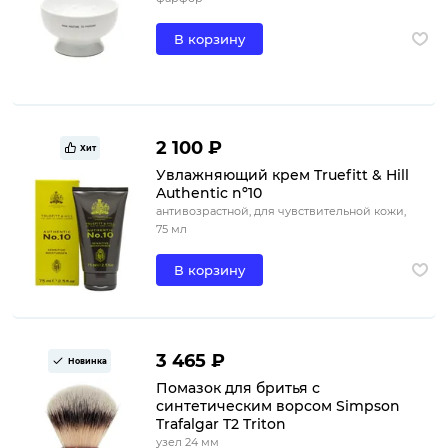
В корзину
2 100 ₽
Хит
Увлажняющий крем Truefitt & Hill
Authentic nº10
антивозрастной, для чувствительной кожи,
75 мл
В корзину
3 465 ₽
Новинка
Помазок для бритья с
синтетическим ворсом Simpson
Trafalgar T2 Triton
узел 24 мм