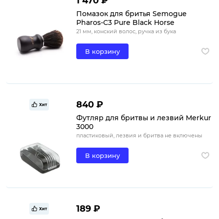
1 470 ₽
Помазок для бритья Semogue
Pharos-C3 Pure Black Horse
21 мм, конский волос, ручка из бука
В корзину
840 ₽
Хит
Футляр для бритвы и лезвий Merkur
3000
пластиковый, лезвия и бритва не включены
В корзину
189 ₽
Хит