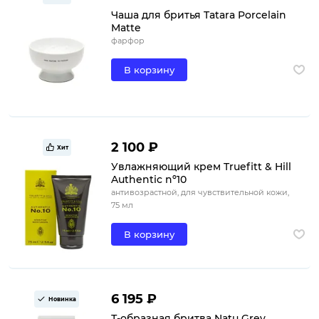
Чаша для бритья Tatara Porcelain
Matte
фарфор
В корзину
2 100 ₽
Хит
Увлажняющий крем Truefitt & Hill
Authentic nº10
антивозрастной, для чувствительной кожи,
75 мл
В корзину
6 195 ₽
Новинка
Т-образная бритва Natu Grey