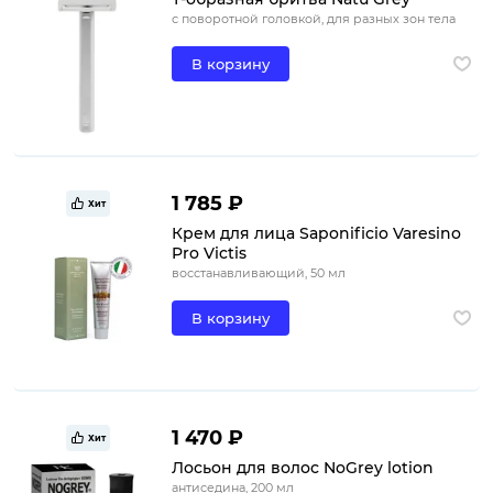
с поворотной головкой, для разных зон тела
В корзину
1 785 ₽
Хит
Крем для лица Saponificio Varesino
Pro Victis
восстанавливающий, 50 мл
В корзину
1 470 ₽
Хит
Лосьон для волос NoGrey lotion
антиседина, 200 мл