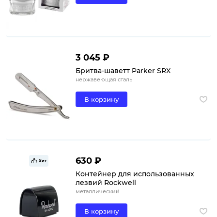
3 045 ₽
Бритва-шаветт Parker SRX
нержавеющая сталь
В корзину
630 ₽
Хит
Контейнер для использованных
лезвий Rockwell
металлический
В корзину