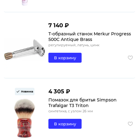
7 140 ₽
Т-образный станок Merkur Progress
500C Antique Brass
регулируемый, латунь, цинк
В корзину
4 305 ₽
Новинка
Помазок для бритья Simpson
Trafalgar T3 Triton
синтетика, с узлом 26 мм
В корзину