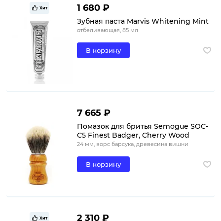
1 680 ₽
Хит
Зубная паста Marvis Whitening Mint
отбеливающая, 85 мл
В корзину
7 665 ₽
Помазок для бритья Semogue SOC-
C5 Finest Badger, Cherry Wood
24 мм, ворс барсука, древесина вишни
В корзину
2 310 ₽
Хит