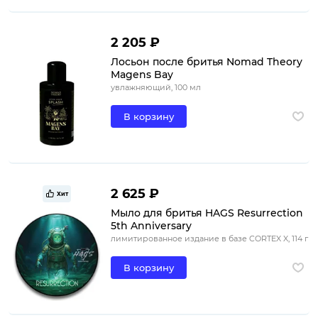
2 205 ₽
Лосьон после бритья Nomad Theory
Magens Bay
увлажняющий, 100 мл
В корзину
2 625 ₽
Хит
Мыло для бритья HAGS Resurrection
5th Anniversary
лимитированное издание в базе CORTEX X, 114 г
В корзину