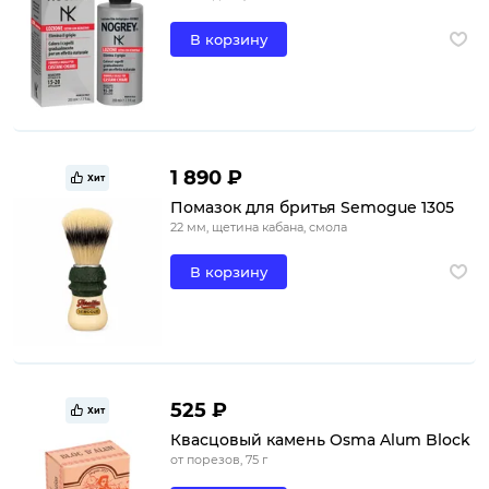
В корзину
1 890 ₽
Хит
Помазок для бритья Semogue 1305
22 мм, щетина кабана, смола
В корзину
525 ₽
Хит
Квасцовый камень Osma Alum Block
от порезов, 75 г