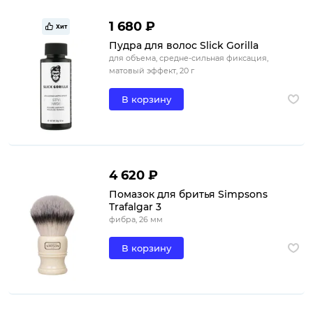
1 680 ₽
Хит
Пудра для волос Slick Gorilla
для объема, средне-сильная фиксация,
матовый эффект, 20 г
В корзину
4 620 ₽
Помазок для бритья Simpsons
Trafalgar 3
фибра, 26 мм
В корзину