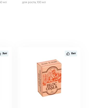
50 мл
для роста, 100 мл
от выпадени
Хит
Хит