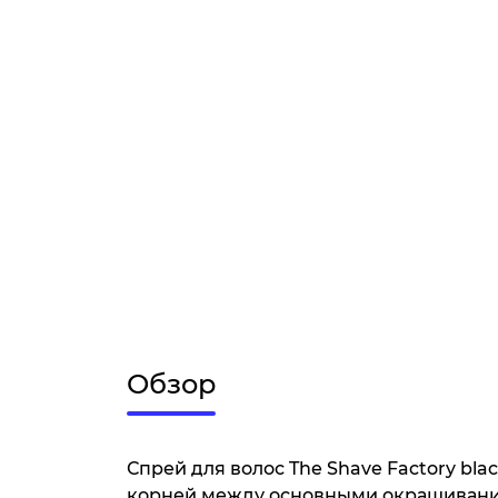
Обзор
Спрей для волос The Shave Factory bl
корней между основными окрашивани