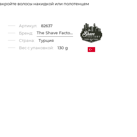
акройте волосы накидкой или полотенцем
Артикул:
82637
The Shave Factory
Бренд:
Страна:
Турция
Вес с упаковкой:
130 g