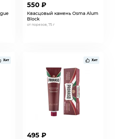
550 ₽
ogue
Квасцовый камень Osma Alum
Block
от порезов, 75 г
Хит
Хит
495 ₽