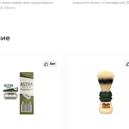
-коричневая, для окрашивания
жирности волос, от выпадения, 2
й, 100 мл
ние
Хит