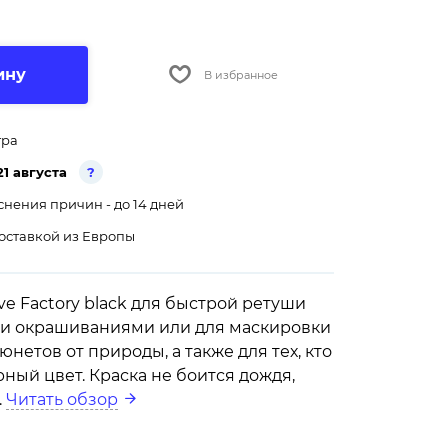
ину
В избранное
тра
21 августа
?
снения причин - до 14 дней
оставкой из Европы
ve Factory black для быстрой ретуши
и окрашиваниями или для маскировки
нетов от природы, а также для тех, кто
ный цвет. Краска не боится дождя,
.
Читать обзор