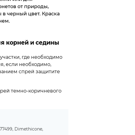
нетов от природы,
ы в черный цвет. Краска
нем.
ля корней и седины
участки, где необходимо
я, если необходимо,
ванием спрей защитите
прей темно-коричневого
I 77499, Dimethicone,