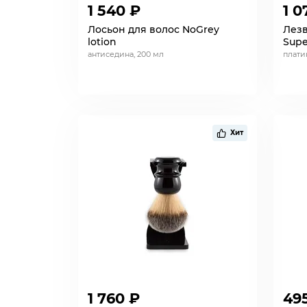
1 540 ₽
1 0
Лосьон для волос NoGrey
Лезв
lotion
Supe
антиседина, 200 мл
плати
Хит
1 760 ₽
49