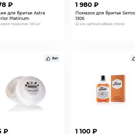
78 ₽
1 980 ₽
ия для бритья Astra
Помазок для бритья Sem
rior Platinum
1305
новое покрытие, 100 шт.
22 мм, щетина кабана, смола
Хит
5 ₽
1 100 ₽