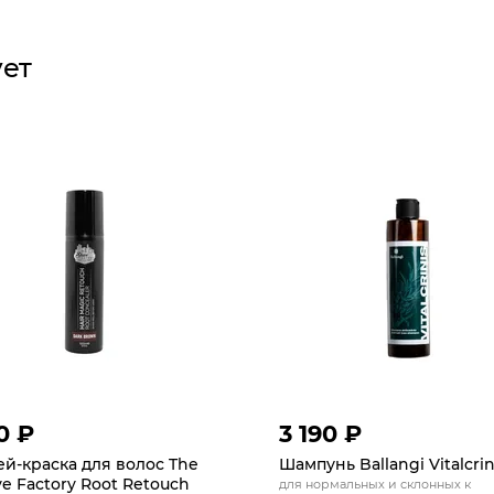
ует
0 ₽
3 190 ₽
й-краска для волос The
Шампунь Ballangi Vitalcrin
e Factory Root Retouch
для нормальных и склонных к