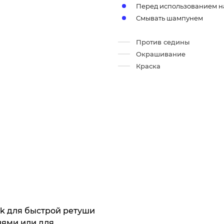
Перед использованием н
Смывать шампунем
Против седины
Окрашивание
Краска
ack для быстрой ретуши
ями или для