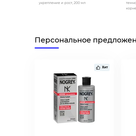
укрепление и рост, 200 мл
темно
корне
Персональное предложе
Хит