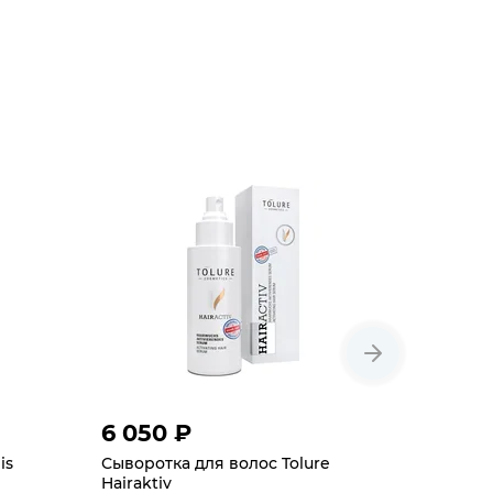
6 050 ₽
3 080
is
Сыворотка для волос Tolure
Сыворотк
Hairaktiv
Vitalcrini