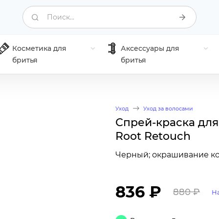
Поиск...
Косметика для
Аксессуары для
бритья
бритья
Уход
Уход за волосами
Спрей-краска для 
Root Retouch
Черный; окрашивание ко
836 ₽
880 ₽
Н