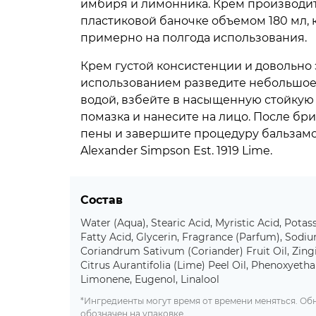
имбиря и лимонника. Крем производит
пластиковой баночке объемом 180 мл, 
примерно на полгода использования.
Крем густой консистенции и довольно
использованием разведите небольшое
водой, взбейте в насыщенную стойку
помазка и нанесите на лицо. После бри
пены и завершите процедуру бальзамо
Alexander Simpson Est. 1919 Lime.
Состав
Water (Aqua), Stearic Acid, Myristic Acid, Pot
Fatty Acid, Glycerin, Fragrance (Parfum), Sodi
Coriandrum Sativum (Coriander) Fruit Oil, Zingi
Citrus Aurantifolia (Lime) Peel Oil, Phenoxyethan
Limonene, Eugenol, Linalool
*Ингредиенты могут время от времени меняться. О
обозначен на упаковке.