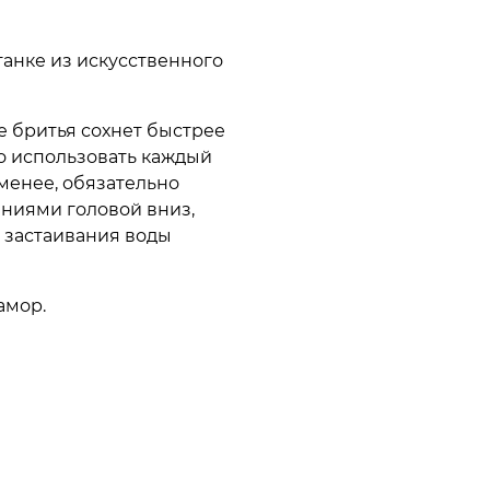
танке из искусственного
е бритья сохнет быстрее
о использовать каждый
 менее, обязательно
ниями головой вниз,
 застаивания воды
амор.