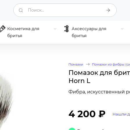
Поиск...
Косметика для
Аксессуары для
бритья
бритья
Помазки
Помазки из фибры (си
Помазок для брить
Horn L
Фибра, искусственный ро
4 200 ₽
Нашли д