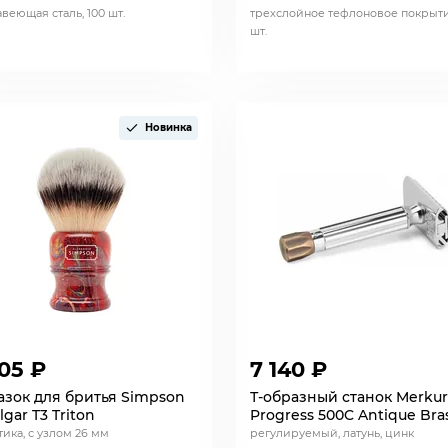
веющая сталь, 100 шт.
трехслойное тефлоновое покрыти
шт.
Новинка
05 ₽
7 140 ₽
зок для бритья Simpson
Т-образный станок Merkur
lgar T3 Triton
Progress 500C Antique Bra
тика, с узлом 26 мм
регулируемый, латунь, цинк