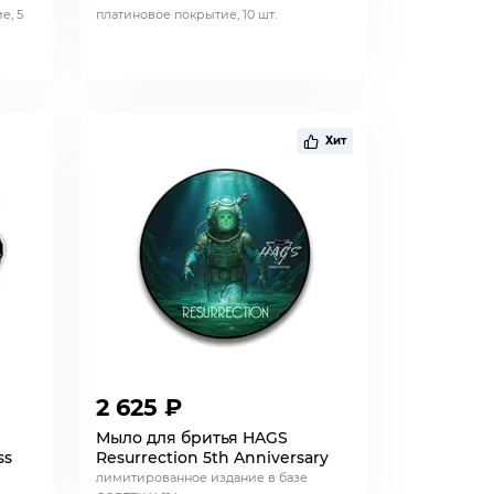
е, 5
платиновое покрытие, 10 шт.
Хит
2 625 ₽
Мыло для бритья HAGS
ss
Resurrection 5th Anniversary
лимитированное издание в базе