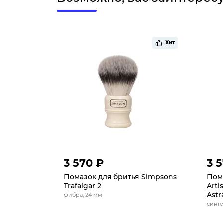
Хит
3 570 ₽
3 
Помазок для бритья Simpsons
Пома
Trafalgar 2
Arti
Astr
фибра, 24 мм
синте