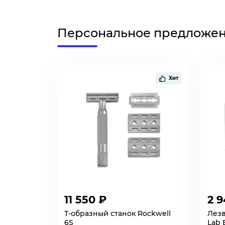
Персональное предложе
Хит
11 550 ₽
2 9
Т-образный станок Rockwell
Лезв
6S
Lab 