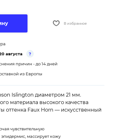
ину
В избранное
тра
20 августа
?
снения причин - до 14 дней
оставкой из Европы
son Islington диаметром 21 мм.
ого материала высокого качества
ты оттенка Faux Horn — искусственный
лючая чувствительную
эпидермис, массирует кожу