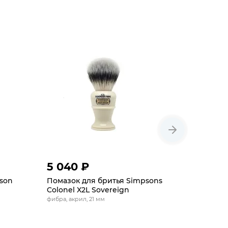
5 040 ₽
4 620 
son
Помазок для бритья Simpsons
Помазок 
Colonel X2L Sovereign
Trafalgar 
фибра, акрил, 21 мм
фибра, 26 