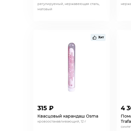
регулируемый, нержавеющая сталь,
нержа
матовый
Хит
315 ₽
4 3
Квасцовый карандаш Osma
Пома
Trafa
кровоостанавливающий, 12 г
синте