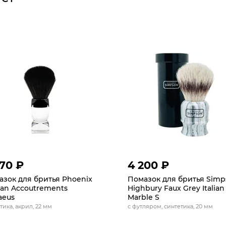
570 ₽
4 200 ₽
зок для бритья Phoenix
Помазок для бритья Simp
san Accoutrements
Highbury Faux Grey Italian
aeus
Marble S
тика, акрил, 22 мм
с футляром, синтетика, 20 мм