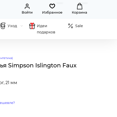
Войти
Избранное
Корзина
Уход
Идеи
Sale
подарков
нтетика)
я Simpson Islington Faux
г, 21 мм
ешевле?