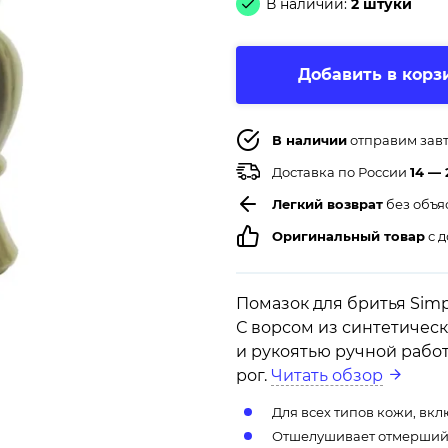
В наличии:
2 штуки
Добавить в корз
В наличии
отправим зав
Доставка по России
14 — 
Легкий возврат
без объя
Оригинальный товар
с д
Помазок для бритья Simp
С ворсом из синтетическ
и рукоятью ручной рабо
рог.
Читать обзор
Для всех типов кожи, вк
Отшелушивает отмерший 