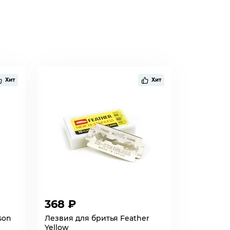
Хит
Хит
368 ₽
son
Лезвия для бритья Feather
Yellow