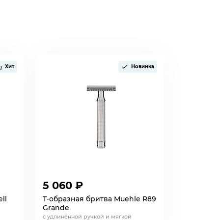
Хит
Новинка
5 060 ₽
ll
Т-образная бритва Muehle R89
Grande
с удлинённой ручкой и мягкой