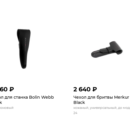
860 ₽
2 640 ₽
л для станка Bolin Webb
Чехол для бритвы Merkur
k
Black
коновый
кожаный, универсальный, до мо
24