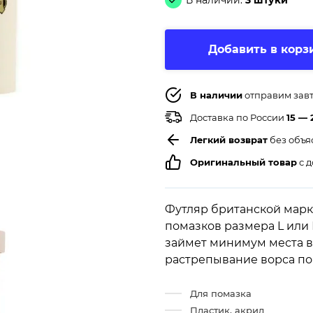
В наличии:
3 штуки
Добавить в корз
В наличии
отправим зав
Доставка по России
15 — 
Легкий возврат
без объя
Оригинальный товар
с д
Футляр британской марк
помазков размера L или
займет минимум места в
растрепывание ворса по
Для помазка
Пластик, акрил