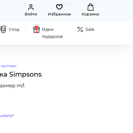
Войти
Избранное
Корзина
Уход
Идеи
Sale
подарков
и футляры
ка Simpsons
азмер m/l
шевле?