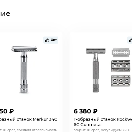
ние
Хит
950 ₽
6 380 ₽
разный станок Merkur 34C
Т-образный станок Rockwe
6C Gunmetal
тый срез, средняя агрессивность
закрытый срез, регулируемый, 6