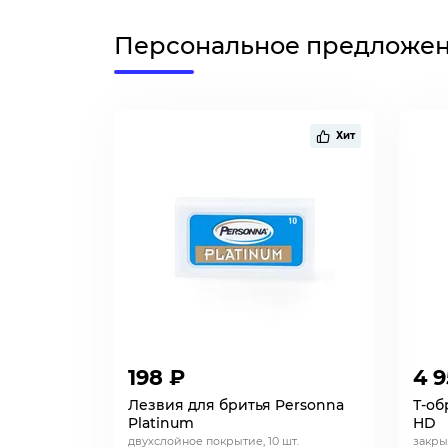
Персональное предложе
Хит
198 ₽
4 
Лезвия для бритья Personna
Т-об
Platinum
HD
двухслойное покрытие, 10 шт.
закры