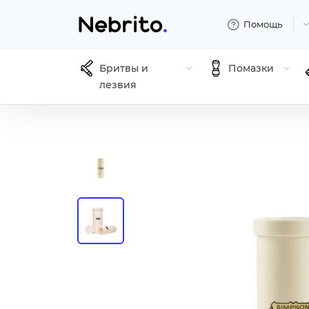
Помощь
Бритвы и
Помазки
лезвия