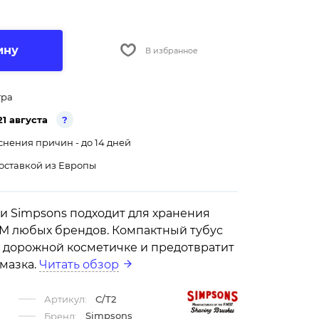
ину
В избранное
тра
21 августа
?
снения причин - до 14 дней
оставкой из Европы
и Simpsons подходит для хранения
 М любых брендов. Компактный тубус
 дорожной косметичке и предотвратит
мазка.
Читать обзор
Артикул:
C/T2
Simpsons
Бренд: