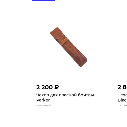
2 200 ₽
2 
Чехол для опасной бритвы
Чехо
Parker
Blac
кожаный
сили