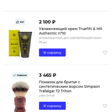
2 100 ₽
Хит
Увлажняющий крем Truefitt & Hill
Authentic nº10
антивозрастной, для чувствительной кожи,
75 мл
В корзину
3 465 ₽
Новинка
Помазок для бритья с
синтетическим ворсом Simpson
Trafalgar T2 Triton
узел 24 мм
В корзину