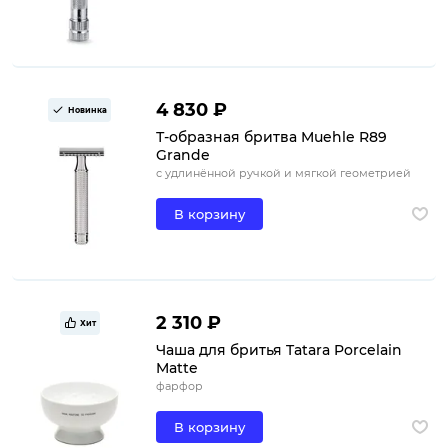
4 830 ₽
Новинка
Т-образная бритва Muehle R89
Grande
с удлинённой ручкой и мягкой геометрией
В корзину
2 310 ₽
Хит
Чаша для бритья Tatara Porcelain
Matte
фарфор
В корзину