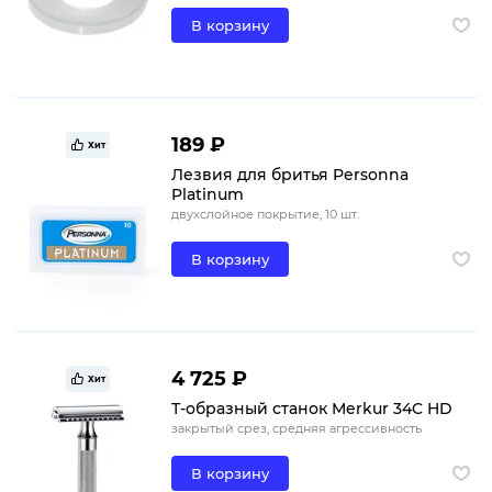
В корзину
189 ₽
Хит
Лезвия для бритья Personna
Platinum
двухслойное покрытие, 10 шт.
В корзину
4 725 ₽
Хит
Т-образный станок Merkur 34C HD
закрытый срез, средняя агрессивность
В корзину