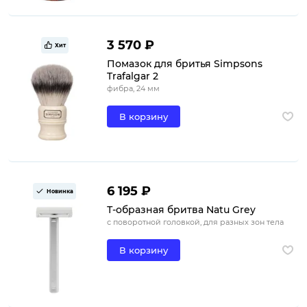
3 570 ₽
Хит
Помазок для бритья Simpsons
Trafalgar 2
фибра, 24 мм
В корзину
6 195 ₽
Новинка
Т-образная бритва Natu Grey
с поворотной головкой, для разных зон тела
В корзину