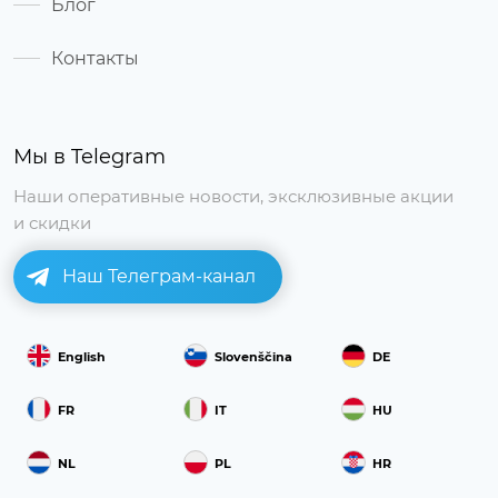
Блог
Контакты
Мы в Telegram
Наши оперативные новости, эксклюзивные акции
и скидки
Наш Телеграм-канал
English
Slovenščina
DE
FR
IT
HU
NL
PL
HR