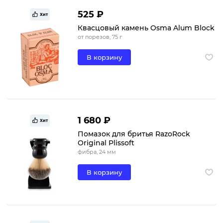
525 ₽
Хит
Квасцовый камень Osma Alum Block
от порезов, 75 г
В корзину
1 680 ₽
Хит
Помазок для бритья RazoRock
Original Plissoft
фибра, 24 мм
В корзину