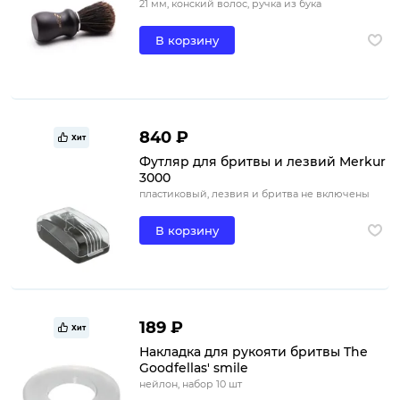
21 мм, конский волос, ручка из бука
В корзину
840 ₽
Хит
Футляр для бритвы и лезвий Merkur
3000
пластиковый, лезвия и бритва не включены
В корзину
189 ₽
Хит
Накладка для рукояти бритвы The
Goodfellas' smile
нейлон, набор 10 шт