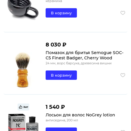
керамика
В корзину
8 030 ₽
Помазок для бритья Semogue SOC-
C5 Finest Badger, Cherry Wood
24 мм, ворс барсука, древесина вишни
В корзину
1 540 ₽
Хит
Лосьон для волос NoGrey lotion
антиседина, 200 мл