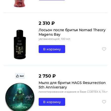
2 310 ₽
Лосьон после бритья Nomad Theory
Magens Bay
увлажняющий, 100 мл
В корзину
2 750 ₽
Хит
Мыло для бритья HAGS Resurrection
5th Anniversary
лимитированное издание в базе CORTEX X, 114 г
В корзину