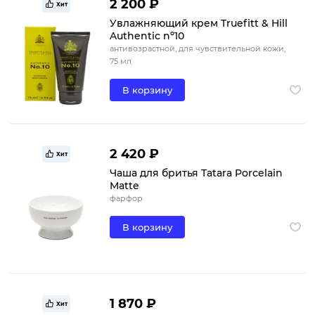
2 200 ₽
Хит
Увлажняющий крем Truefitt & Hill
Authentic nº10
антивозрастной, для чувствительной кожи,
75 мл
В корзину
2 420 ₽
Хит
Чаша для бритья Tatara Porcelain
Matte
фарфор
В корзину
1 870 ₽
Хит