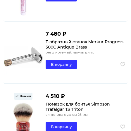
7 480 ₽
Т-образный станок Merkur Progress
500C Antique Brass
регулируемый, латунь, цинк
В корзину
4 510 ₽
Новинка
Помазок для бритья Simpson
Trafalgar T3 Triton
синтетика, с узлом 26 мм
В корзину