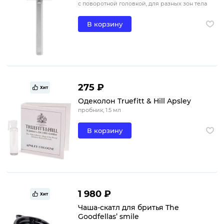
с поворотной головкой, для разных зон тела
В корзину
275 ₽
Хит
Одеколон Truefitt & Hill Apsley
пробник, 1.5 мл
В корзину
1 980 ₽
Хит
Чаша-скатл для бритья The
Goodfellas’ smile