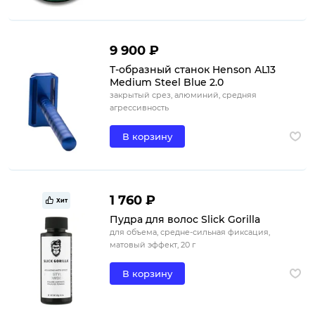
9 900 ₽
Т-образный станок Henson AL13
Medium Steel Blue 2.0
закрытый срез, алюминий, средняя
агрессивность
В корзину
1 760 ₽
Хит
Пудра для волос Slick Gorilla
для объема, средне-сильная фиксация,
матовый эффект, 20 г
В корзину