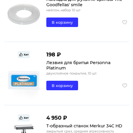
Goodfellas' smile
нейлон, набор 10 шт
В корзину
198 ₽
Хит
Лезвия для бритья Personna
Platinum
двухслойное покрытие, 10 шт.
В корзину
4 950 ₽
Хит
Т-образный станок Merkur 34C HD
закрытый срез, средняя агрессивность