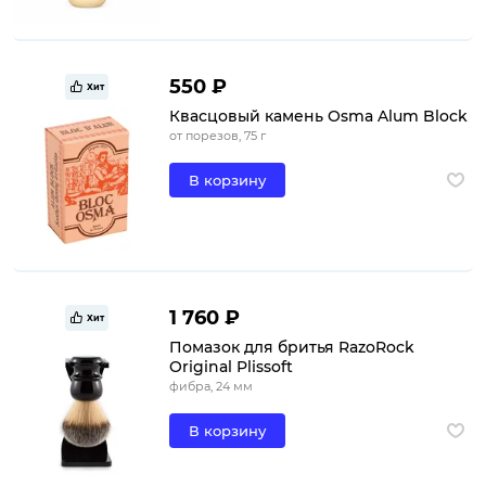
550 ₽
Хит
Квасцовый камень Osma Alum Block
от порезов, 75 г
В корзину
1 760 ₽
Хит
Помазок для бритья RazoRock
Original Plissoft
фибра, 24 мм
В корзину