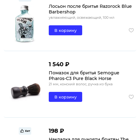
Лосьон после бритья Razorock Blue
Barbershop
увлажняющий, освежающий, 100 мл
В корзину
1 540 ₽
Помазок для бритья Semogue
Pharos-C3 Pure Black Horse
21 мм, конский волос, ручка из бука
В корзину
198 ₽
Хит
Накладка для рукояти бритвы The