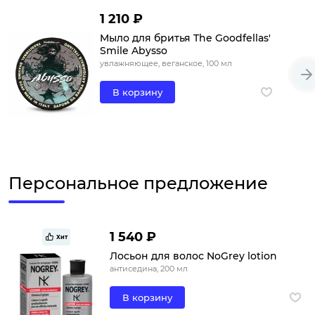
1 210 ₽
Мыло для бритья The Goodfellas'
Smile Abysso
увлажняющее, веганское, 100 мл
В корзину
Персональное предложение
1 540 ₽
Хит
Лосьон для волос NoGrey lotion
антиседина, 200 мл
В корзину