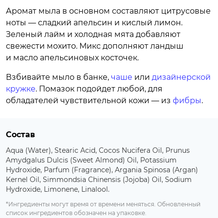
Аромат мыла в основном составляют цитрусовые
ноты — сладкий апельсин и кислый лимон.
Зеленый лайм и холодная мята добавляют
свежести мохито. Микс дополняют ландыш
и масло апельсиновых косточек.
Взбивайте мыло в банке,
чаше
или
дизайнерской
кружке
. Помазок подойдет любой, для
обладателей чувствительной кожи — из
фибры
.
Состав
Aqua (Water), Stearic Acid, Cocos Nucifera Oil, Prunus
Amydgalus Dulcis (Sweet Almond) Oil, Potassium
Hydroxide, Parfum (Fragrance), Argania Spinosa (Argan)
Kernel Oil, Simmondsia Chinensis (Jojoba) Oil, Sodium
Hydroxide, Limonene, Linalool.
*Ингредиенты могут время от времени меняться. Обновленный
список ингредиентов обозначен на упаковке.