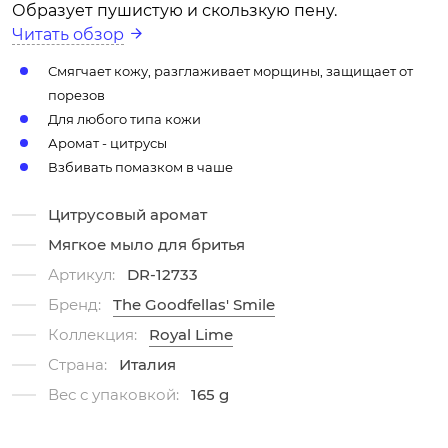
Образует пушистую и скользкую пену.
Читать обзор
Смягчает кожу, разглаживает морщины, защищает от
порезов
Для любого типа кожи
Аромат - цитрусы
Взбивать помазком в чаше
Цитрусовый аромат
Мягкое мыло для бритья
Артикул:
DR-12733
Бренд:
The Goodfellas' Smile
Коллекция:
Royal Lime
Страна:
Италия
Вес с упаковкой:
165 g