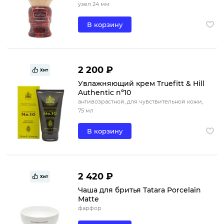
узел 24 мм
В корзину
2 200 ₽
Хит
Увлажняющий крем Truefitt & Hill
Authentic nº10
антивозрастной, для чувствительной кожи,
75 мл
В корзину
2 420 ₽
Хит
Чаша для бритья Tatara Porcelain
Matte
фарфор