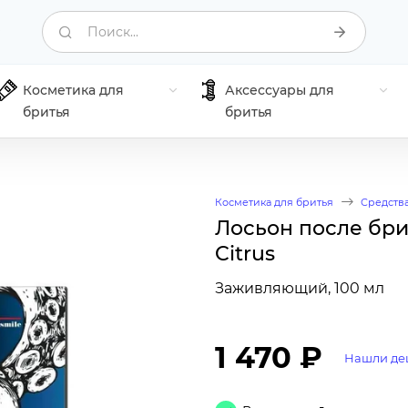
Поиск...
Косметика для
Аксессуары для
бритья
бритья
Косметика для бритья
Средства
Лосьон после брит
Citrus
Заживляющий, 100 мл
1 470 ₽
Нашли де