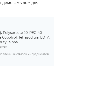
андеме с мылом для
), Polysorbate 20, PEG-40
e Copolyol, Tetrasodium EDTA,
utyl-alpha-
nene.
бновленный список ингредиентов