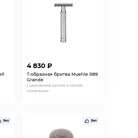
4 830 ₽
ll
Т-образная бритва Muehle R89
Grande
с удлинённой ручкой и мягкой
геометрией
Хит
Хит