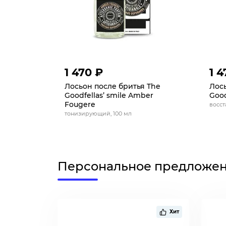
1 470 ₽
1 4
Лосьон после бритья The
Лось
Goodfellas’ smile Amber
Good
Fougere
восст
тонизирующий, 100 мл
Персональное предложе
Хит