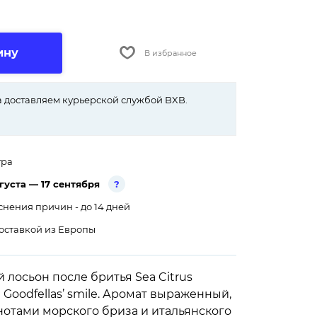
ину
В избранное
 доставляем курьерской службой BXB.
тра
густа — 17 сентября
?
снения причин - до 14 дней
оставкой из Европы
лосьон после бритья Sea Citrus
 Goodfellas’ smile. Аромат выраженный,
нотами морского бриза и итальянского