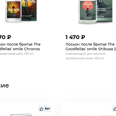
70 ₽
1 470 ₽
он после бритья The
Лосьон после бритья The
fellas’ smile Chronos
Goodfellas’ smile Shibusa 2
анавливающий, 100 мл
освежающий, для жирной,
проблемной кожи, 100 мл
ние
Хит