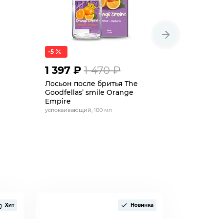
-5
-5
1 397 ₽
1 470 ₽
1 397 
Лосьон после бритья The
Лосьон п
Goodfellas’ smile Orange
Goodfella
Empire
восстанавл
успокаивающий, 100 мл
Хит
Новинка