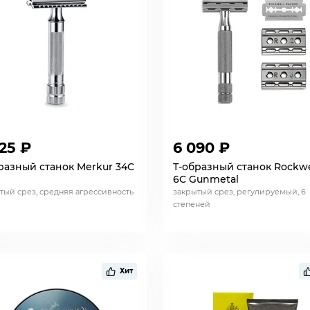
25 ₽
6 090 ₽
разный станок Merkur 34C
Т-образный станок Rockwe
6C Gunmetal
тый срез, средняя агрессивность
закрытый срез, регулируемый, 6
степеней
Хит