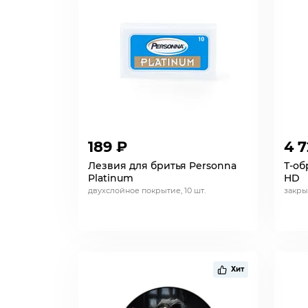
189 ₽
4 7
Лезвия для бритья Personna
Т-об
Platinum
HD
двухслойное покрытие, 10 шт.
закры
Хит