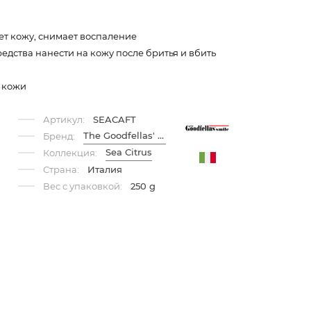
т кожу, снимает воспаление
едства нанести на кожу после бритья и вбить
 кожи
Артикул:
SEACAFT
The Goodfellas' Smile
Бренд:
Sea Citrus
Коллекция:
Страна:
Италия
Вес с упаковкой:
250 g