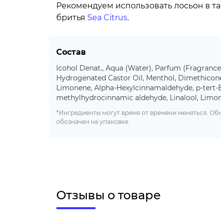
Рекомендуем использовать лосьон в т
бритья
Sea Citrus
.
Состав
lcohol Denat., Aqua (Water), Parfum (Fragrance
Hydrogenated Castor Oil, Menthol, Dimethicon
Limonene, Alpha-Hexylcinnamaldehyde, p-tert-B
methylhydrocinnamic aldehyde, Linalool, Limo
*Ингредиенты могут время от времени меняться. О
обозначен на упаковке.
Отзывы о товаре