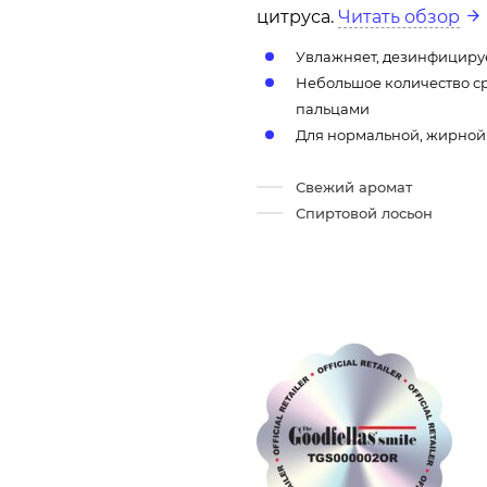
цитруса.
Читать обзор
Увлажняет, дезинфицируе
Небольшое количество ср
пальцами
Для нормальной, жирной
Свежий аромат
Спиртовой лосьон