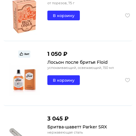
от порезов, 75 г
В корзину
1 050 ₽
Хит
Лосьон после бритья Floid
успокаивающий, освежающий, 150 мл
В корзину
3 045 ₽
Бритва-шаветт Parker SRX
нержавеющая сталь