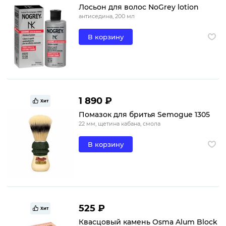
Лосьон для волос NoGrey lotion
антиседина, 200 мл
В корзину
1 890 ₽
Хит
Помазок для бритья Semogue 1305
22 мм, щетина кабана, смола
В корзину
525 ₽
Хит
Квасцовый камень Osma Alum Block