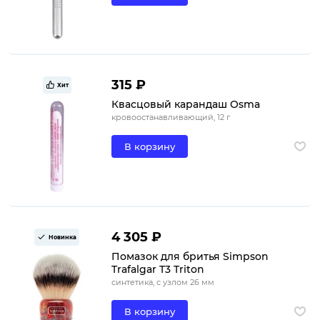
315 ₽
Хит
Квасцовый карандаш Osma
кровоостанавливающий, 12 г
В корзину
4 305 ₽
Новинка
Помазок для бритья Simpson
Trafalgar T3 Triton
синтетика, с узлом 26 мм
В корзину