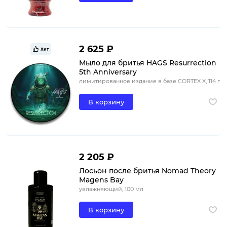
2 625 ₽
Хит
Мыло для бритья HAGS Resurrection
5th Anniversary
лимитированное издание в базе CORTEX X, 114 г
В корзину
2 205 ₽
Лосьон после бритья Nomad Theory
Magens Bay
увлажняющий, 100 мл
В корзину