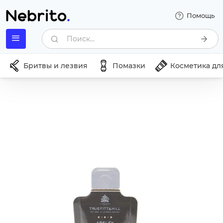
Помощь
Поиск...
Бритвы и лезвия
Помазки
Косметика дл