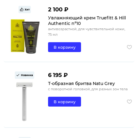
2 100 ₽
Хит
Увлажняющий крем Truefitt & Hill
Authentic nº10
антивозрастной, для чувствительной кожи,
75 мл
В корзину
6 195 ₽
Новинка
Т-образная бритва Natu Grey
с поворотной головкой, для разных зон тела
В корзину