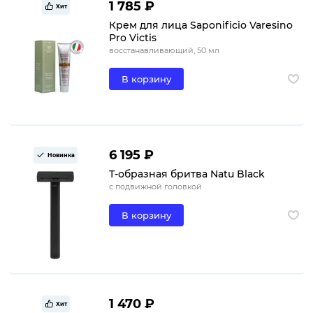
1 785 ₽
Хит
Крем для лица Saponificio Varesino
Pro Victis
восстанавливающий, 50 мл
В корзину
6 195 ₽
Новинка
Т-образная бритва Natu Black
с подвижной головкой
В корзину
1 470 ₽
Хит