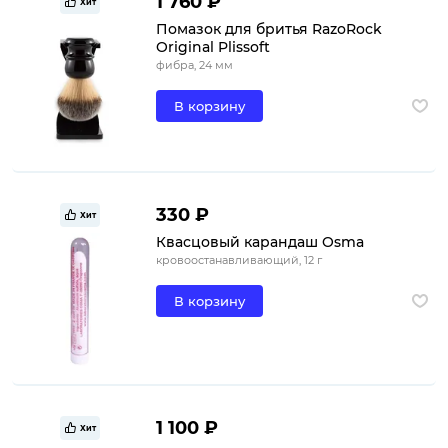
1 760 ₽
Хит
Помазок для бритья RazoRock
Original Plissoft
фибра, 24 мм
В корзину
330 ₽
Хит
Квасцовый карандаш Osma
кровоостанавливающий, 12 г
В корзину
1 100 ₽
Хит