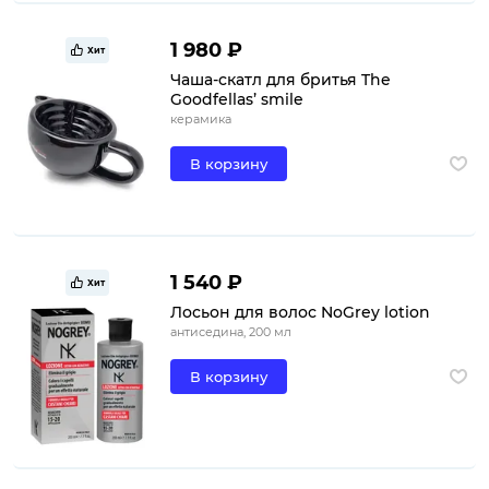
1 980 ₽
Хит
Чаша-скатл для бритья The
Goodfellas’ smile
керамика
В корзину
1 540 ₽
Хит
Лосьон для волос NoGrey lotion
антиседина, 200 мл
В корзину