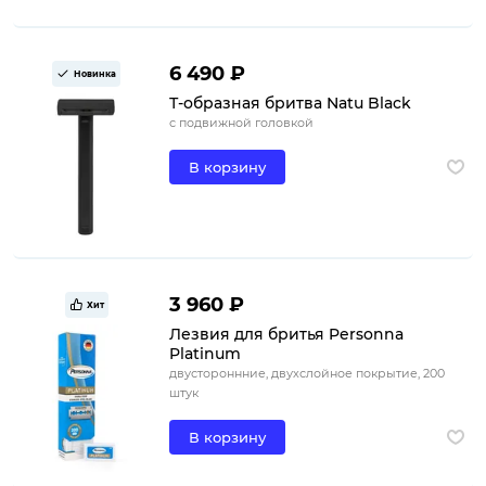
6 490 ₽
Новинка
Т-образная бритва Natu Black
с подвижной головкой
В корзину
3 960 ₽
Хит
Лезвия для бритья Personna
Platinum
двустороннние, двухслойное покрытие, 200
штук
В корзину