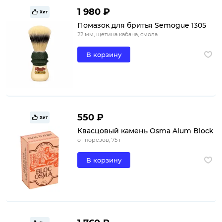
1 980 ₽
Хит
Помазок для бритья Semogue 1305
22 мм, щетина кабана, смола
В корзину
550 ₽
Хит
Квасцовый камень Osma Alum Block
от порезов, 75 г
В корзину