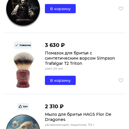
В корзину
3 630 ₽
Новинка
Помазок для бритья с
синтетическим ворсом Simpson
Trafalgar T2 Triton
узел 24 мм
В корзину
2 310 ₽
Хит
Мыло для бритья HAGS Flor De
Dragones
увлажняющее, защитное, 114 г