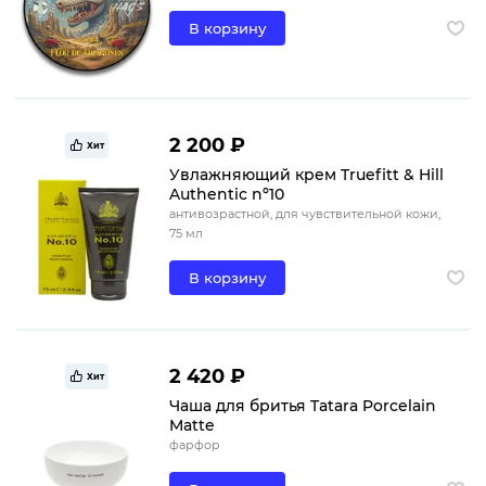
В корзину
2 200 ₽
Хит
Увлажняющий крем Truefitt & Hill
Authentic nº10
антивозрастной, для чувствительной кожи,
75 мл
В корзину
2 420 ₽
Хит
Чаша для бритья Tatara Porcelain
Matte
фарфор