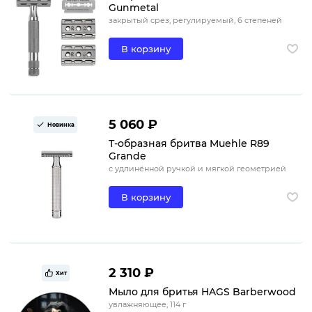
Gunmetal
закрытый срез, регулируемый, 6 степеней
В корзину
5 060 ₽
Новинка
Т-образная бритва Muehle R89
Grande
с удлинённой ручкой и мягкой геометрией
В корзину
2 310 ₽
Хит
Мыло для бритья HAGS Barberwood
увлажняющее, 114 г