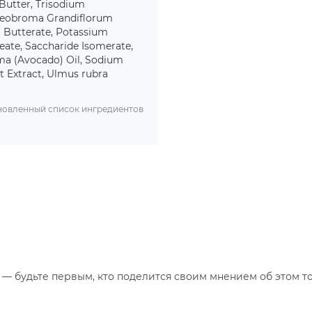
Butter, Trisodium
heobroma Grandiflorum
 Butterate, Potassium
eate, Saccharide Isomerate,
ima (Avocado) Oil, Sodium
t Extract, Ulmus rubra
бновленный список ингредиентов
— будьте первым, кто поделится своим мнением об этом то