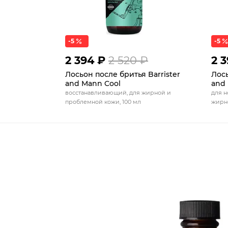
-5
-5
2 394 ₽
2 520 ₽
2 
Лосьон после бритья Barrister
Лось
and Mann Cool
and 
восстанавливающий, для жирной и
для н
проблемной кожи, 100 мл
жирно