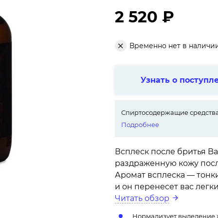
2 520 ₽
Временно нет в наличи
Узнать о поступл
Спиртосодержащие средства
Подробнее
Всплеск после бритья Ba
раздраженную кожу посл
Аромат всплеска — тонки
и он перенесет вас легк
Читать обзор
Нормализует выделение ж