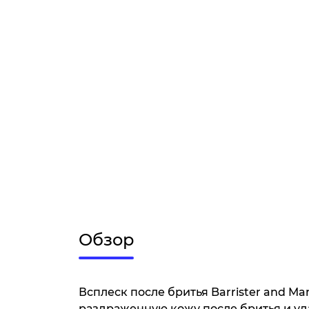
Обзор
Всплеск после бритья Barrister and M
раздраженную кожу после бритья и уд