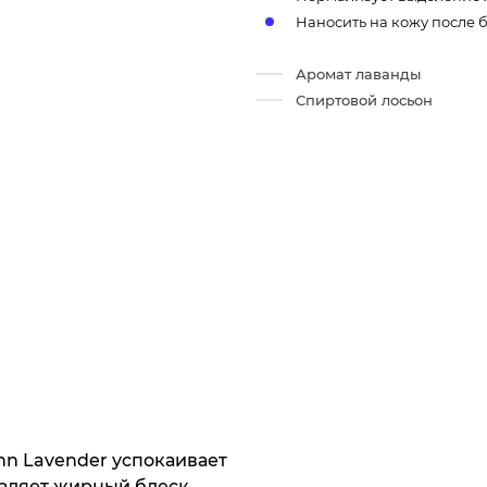
Наносить на кожу после 
Аромат лаванды
Спиртовой лосьон
ann Lavender успокаивает
аляет жирный блеск.