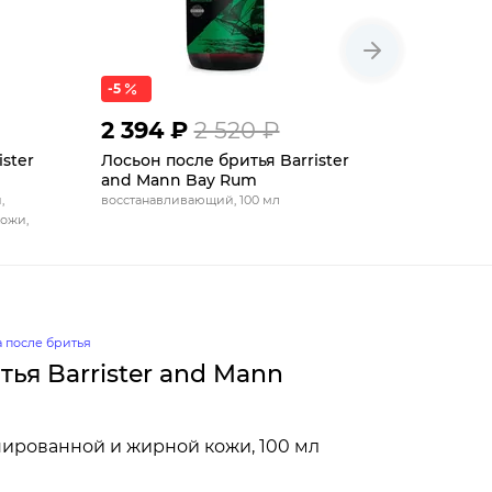
-5
2 394 ₽
2 520 ₽
2 520 
ster
Лосьон после бритья Barrister
Лосьон п
and Mann Bay Rum
and Mann
,
восстанавливающий, 100 мл
восстанавл
ожи,
 после бритья
ья Barrister and Mann
ированной и жирной кожи, 100 мл