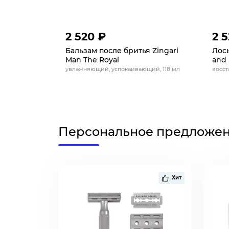
2 520 ₽
2 
Бальзам после бритья Zingari
Лось
Man The Royal
and 
увлажняющий, успокаивающий, 118 мл
восст
Персональное предложе
Хит