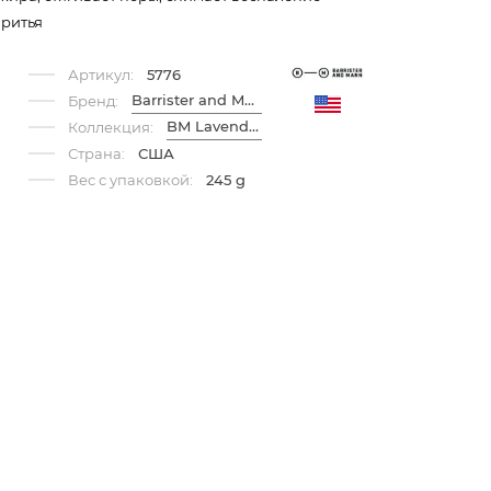
бритья
Артикул:
5776
Barrister and Mann
Бренд:
BM Lavender
Коллекция:
Страна:
США
Вес с упаковкой:
245 g