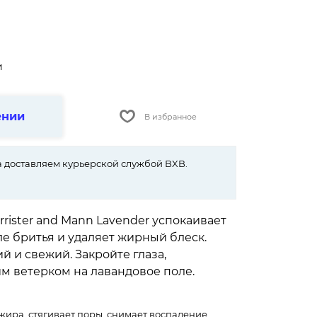
и
ении
В избранное
 доставляем курьерской службой BXB.
rrister and Mann Lavender успокаивает
е бритья и удаляет жирный блеск.
й и свежий. Закройте глаза,
им ветерком на лавандовое поле.
ира, стягивает поры, снимает воспаление