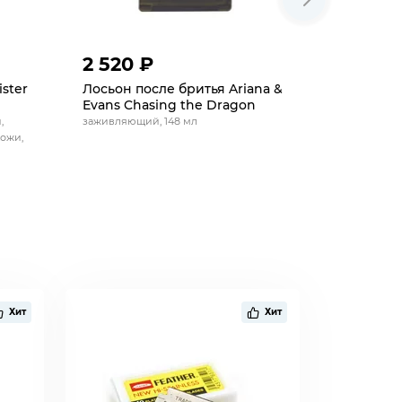
-5
2 520 ₽
2 394 
ster
Лосьон после бритья Ariana &
Лосьон п
Evans Chasing the Dragon
and Mann
,
заживляющий, 148 мл
восстанавл
ожи,
проблемной
Хит
Хит