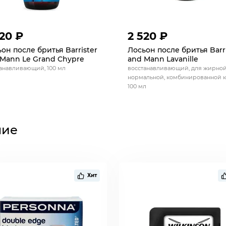
520 ₽
2 520 ₽
он после бритья Barrister
Лосьон после бритья Barri
Mann Le Grand Chypre
and Mann Lavanille
анавливающий, 100 мл
восстанавливающий, для жирной
нормальной, комбинированной к
100 мл
ние
Хит