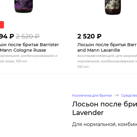
394 ₽
2 520 ₽
2 520 ₽
он после бритья Barrister
Лосьон после бритья Barri
Mann Cologne Russe
and Mann Lavanille
ормальной, комбинированной и
восстанавливающий, для жирной
й кожи, 100 мл
нормальной, комбинированной к
100 мл
Косметика для бритья
Средства
Лосьон после брит
Lavender
Для нормальной, комбин