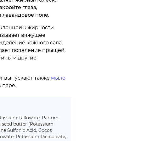
акройте глаза,
а лавандовое поле.
склонной к жирности
казывает вяжущее
ыделение кожного сала,
дает появление прыщей,
пины и другие
er выпускают также
мыло
 паре.
otassium Tallowate, Parfum
a seed butter (Potassium
e Sulfonic Acid, Cocos
lowate, Potassium Ricinoleate,