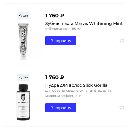
1 760 ₽
Хит
Зубная паста Marvis Whitening Mint
отбеливающая, 85 мл
В корзину
1 760 ₽
Хит
Пудра для волос Slick Gorilla
для объема, средне-сильная фиксация,
матовый эффект, 20 г
В корзину