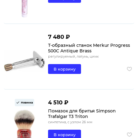
7 480 ₽
Т-образный станок Merkur Progress
500C Antique Brass
регулируемый, латунь, цинк
В корзину
4 510 ₽
Новинка
Помазок для бритья Simpson
Trafalgar T3 Triton
синтетика, с узлом 26 мм
В корзину