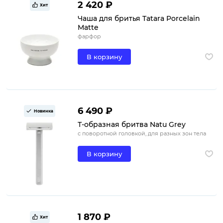
2 420 ₽
Хит
Чаша для бритья Tatara Porcelain
Matte
фарфор
В корзину
6 490 ₽
Новинка
Т-образная бритва Natu Grey
с поворотной головкой, для разных зон тела
В корзину
1 870 ₽
Хит