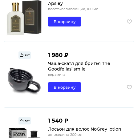
Apsley
восстанавливающий, 100 мл
В корзину
1 980 ₽
Хит
Чаша-скатл для бритья The
Goodfellas’ smile
керамика
В корзину
1 540 ₽
Хит
Лосьон для волос NoGrey lotion
антиседина, 200 мл