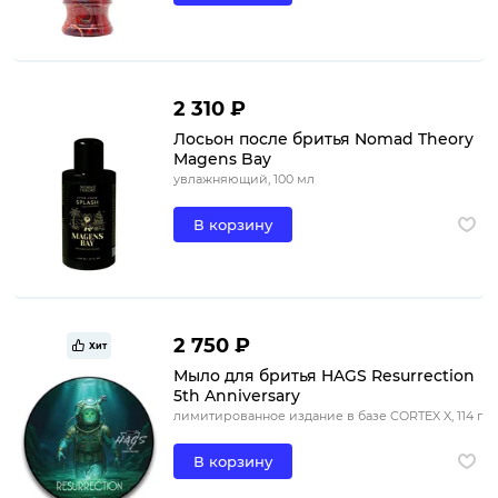
2 310 ₽
Лосьон после бритья Nomad Theory
Magens Bay
увлажняющий, 100 мл
В корзину
2 750 ₽
Хит
Мыло для бритья HAGS Resurrection
5th Anniversary
лимитированное издание в базе CORTEX X, 114 г
В корзину