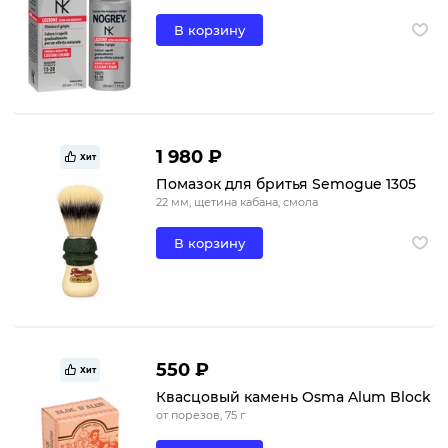
В корзину
1 980 ₽
Хит
Помазок для бритья Semogue 1305
22 мм, щетина кабана, смола
В корзину
550 ₽
Хит
Квасцовый камень Osma Alum Block
от порезов, 75 г