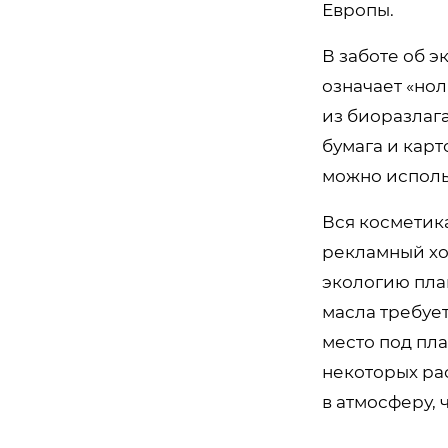
Европы.
В заботе об э
означает «нол
из биоразлаг
бумага и кар
можно исполь
Вся косметик
рекламный ход
экологию план
масла требуе
место под пл
некоторых ра
в атмосферу, 