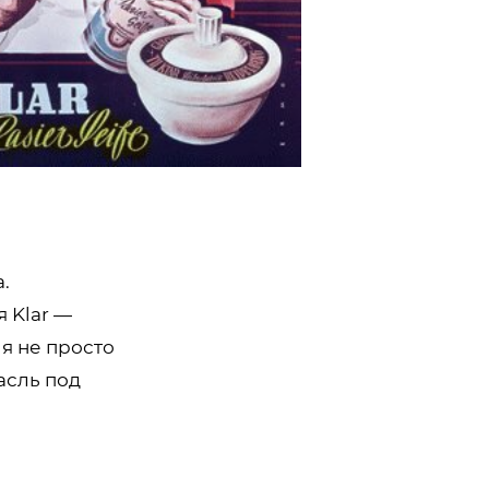
.
 Klar —
я не просто
асль под