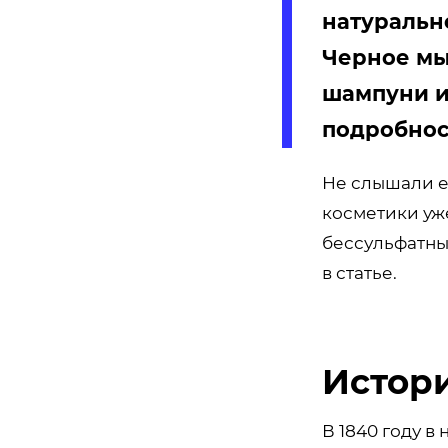
натурально
Черное мы
шампуни и
подробност
Не слышали е
косметики уже
бессульфатны
в статье.
Истор
В 1840 году 