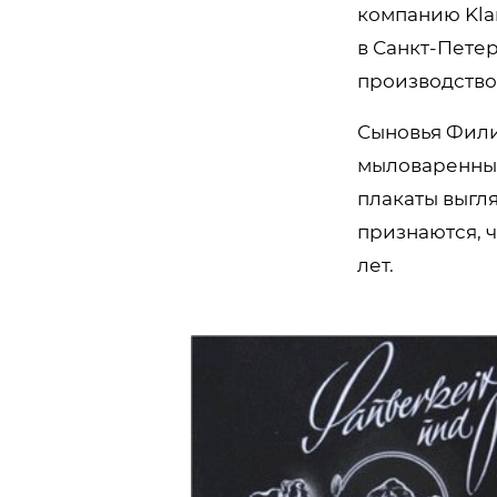
компанию Klar
в Санкт-Петер
производство
Сыновья Фили
мыловаренный 
плакаты выгл
признаются, ч
лет.