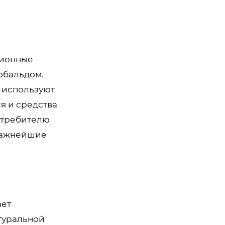
ционные
обальдом.
и используют
я и средства
отребителю
 важнейшие
ает
туральной