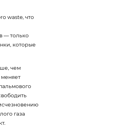
o waste, что
в — только
анки, которые
ше, чем
й меняет
 пальмового
свободить
 исчезновению
лого газа
т.