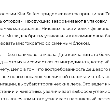
кологии Klar Seifen придерживается принципов Zer
ь отходов». Продукцию заворачивают в упаковку
аемых материалов. Никаких пластиковых флаконо
тон. Мыла для бритья упакованы в алюминиевые б
зовать многократно со сменным блоком.
а — без пальмового масла. Для компании это боль
 — это их миссия: отказ от ингредиента, которы
ету. Дело в том, что востребованность дешевого
т все новых посадок масличной пальмы, и чтобы о
антации, вырубают тропические леса. Это ведет к
стений и животных, увеличивает выбросы углекис
что в конечном итоге усиливает парниковый эффек