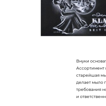
Внуки основа
Ассортимент 
старейшая мы
делает мыло 
требования н
и ответствен