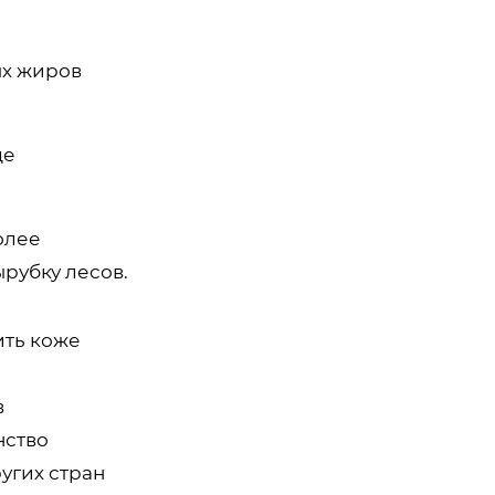
ых жиров
де
олее
ырубку лесов.
ить коже
в
нство
угих стран