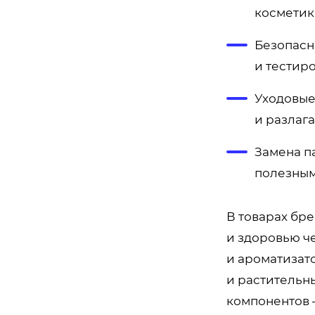
косметик
Безопасн
и тестир
Уходовые
и разлаг
Замена п
полезным
В товарах бр
и здоровью ч
и ароматизато
и растительн
компонентов 