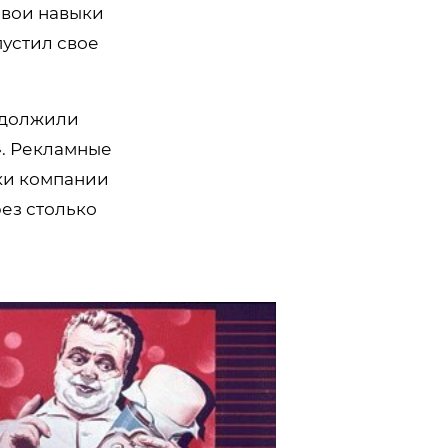
свои навыки
пустил свое
одолжили
». Рекламные
ики компании
рез столько