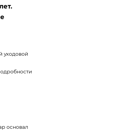
лет.
ые
й уходовой
 подробности
ар основал