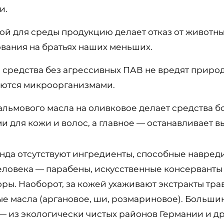
и.
ой для среды продукцию делает отказ от животн
ования на братьях наших меньших.
 средства без агрессивных ПАВ не вредят приро
аются микроорганизмами.
альмового масла на оливковое делает средства б
и для кожи и волос, а главное — останавливает в
енда отсутствуют ингредиенты, способные навред
еловека — парабены, искусственные консерванты
ры. Наоборот, за кожей ухаживают экстракты тра
ые масла (аргановое, ши, розмариновое). Больши
— из экологически чистых районов Германии и др