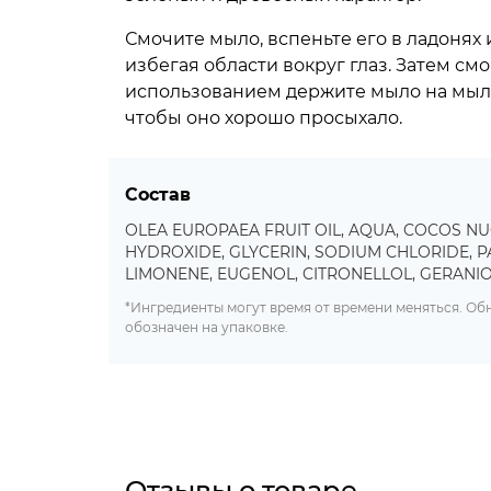
Смочите мыло, вспеньте его в ладонях 
избегая области вокруг глаз. Затем см
использованием держите мыло на мыль
чтобы оно хорошо просыхало.
Состав
OLEA EUROPAEA FRUIT OIL, AQUA, COCOS NU
HYDROXIDE, GLYCERIN, SODIUM CHLORIDE, P
LIMONENE, EUGENOL, CITRONELLOL, GERANI
*Ингредиенты могут время от времени меняться. О
обозначен на упаковке.
Отзывы о товаре