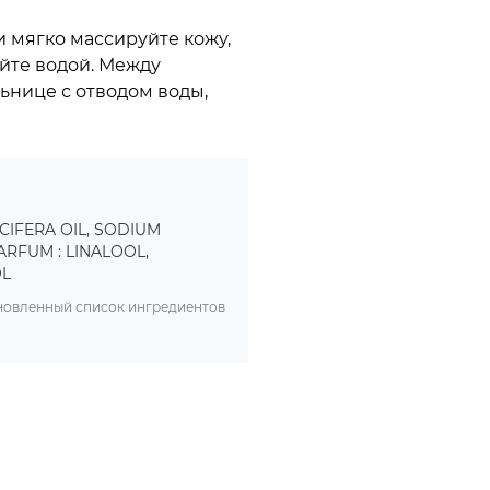
и мягко массируйте кожу,
ойте водой. Между
нице с отводом воды,
CIFERA OIL, SODIUM
ARFUM : LINALOOL,
OL
бновленный список ингредиентов