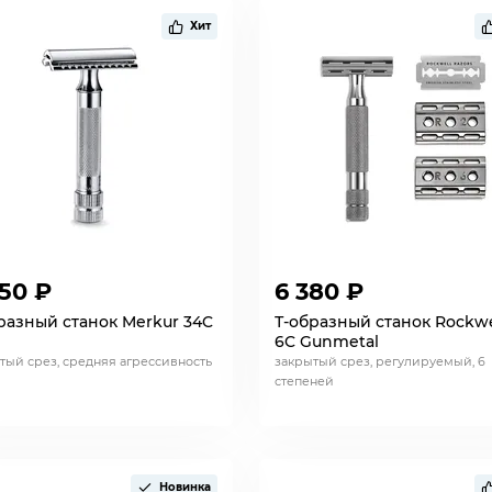
Хит
950 ₽
6 380 ₽
разный станок Merkur 34C
Т-образный станок Rockwe
6C Gunmetal
тый срез, средняя агрессивность
закрытый срез, регулируемый, 6
степеней
Новинка