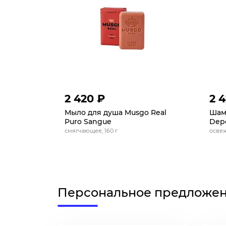
2 420 ₽
2 
Мыло для душа Musgo Real
Шамп
Puro Sangue
Dep
смягчающее, 160 г
осве
Персональное предложе