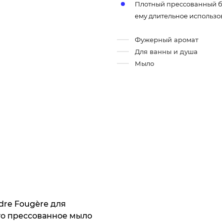
Плотный прессованный бр
ему длительное использ
Фужерный аромат
Для ванны и душа
Мыло
dre Fougère для
то прессованное мыло