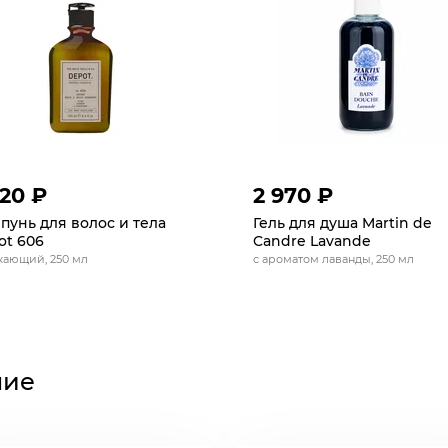
420 ₽
2 970 ₽
унь для волос и тела
Гель для душа Martin de
ot 606
Candre Lavande
жающий, 250 мл
с ароматом лаванды, 250 мл
ние