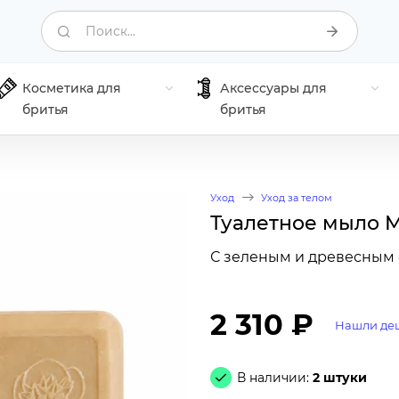
Поиск...
Косметика для
Аксессуары для
бритья
бритья
Уход
Уход за телом
Туалетное мыло M
С зеленым и древесным 
2 310 ₽
Нашли де
В наличии:
2 штуки