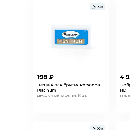
Хит
198 ₽
4 
Лезвия для бритья Personna
Т-об
Platinum
HD
двухслойное покрытие, 10 шт.
закры
Хит