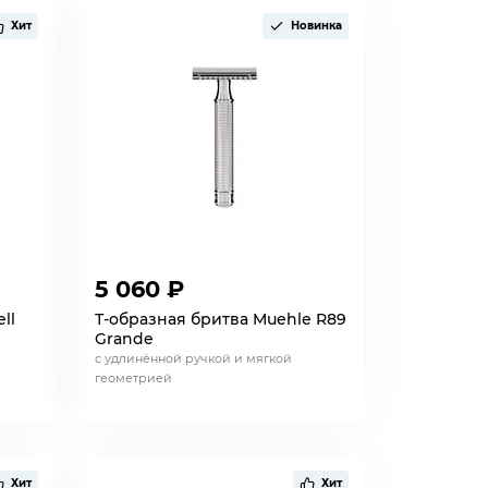
Хит
Новинка
5 060 ₽
ll
Т-образная бритва Muehle R89
Grande
с удлинённой ручкой и мягкой
геометрией
Хит
Хит