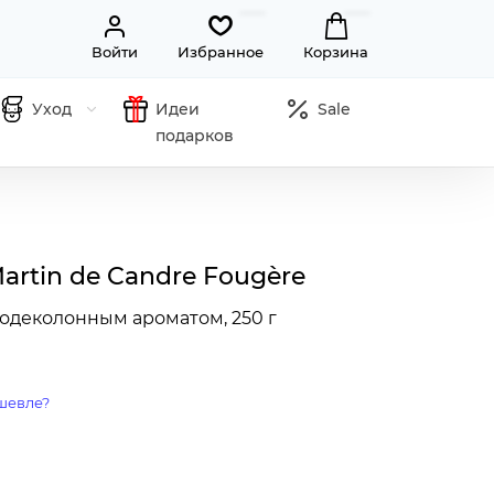
Войти
Избранное
Корзина
Уход
Идеи
Sale
подарков
artin de Candre Fougère
одеколонным ароматом, 250 г
шевле?