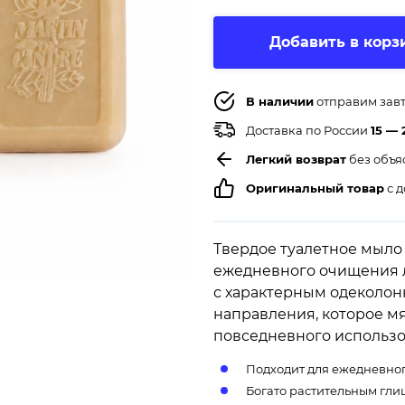
Добавить в корз
В наличии
отправим зав
Доставка по России
15 — 
Легкий возврат
без объя
Оригинальный товар
с д
Твердое туалетное мыло 
ежедневного очищения л
с характерным одеколо
направления, которое мя
повседневного использ
Подходит для ежедневног
Богато растительным гли