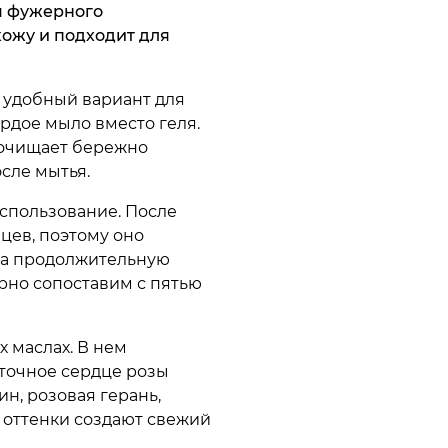
м фужерного
кожу и подходит для
 удобный вариант для
ердое мыло вместо геля.
 очищает бережно
сле мытья.
использование. После
цев, поэтому оно
на продолжительную
рно сопоставим с пятью
х маслах. В нем
еточное сердце розы
ин, розовая герань,
 оттенки создают свежий