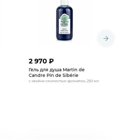
2 970 ₽
2 310 
Гель для душа Martin de
Мыло для
Candre Pin de Sibérie
Classic
с хвойно-смолистым ароматом, 250 мл
питательное,