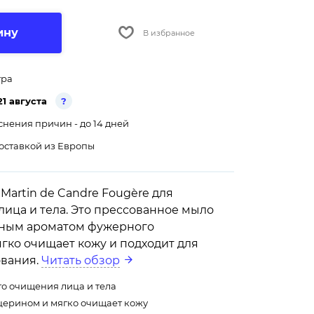
ину
В избранное
тра
21 августа
?
снения причин - до 14 дней
оставкой из Европы
Martin de Candre Fougère для
ица и тела. Это прессованное мыло
нным ароматом фужерного
гко очищает кожу и подходит для
ования.
Читать обзор
о очищения лица и тела
церином и мягко очищает кожу