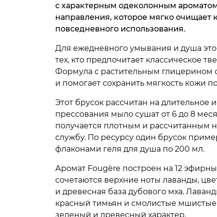
с характерным одеколонным аромато
направления, которое мягко очищает 
повседневного использования.
Для ежедневного умывания и душа это
тех, кто предпочитает классическое тв
Формула с растительным глицерином
и помогает сохранить мягкость кожи по
Этот брусок рассчитан на длительное 
прессования мыло сушат от 6 до 8 меся
получается плотным и рассчитанным 
службу. По ресурсу один брусок приме
флаконами геля для душа по 200 мл.
Аромат Fougère построен на 12 эфирны
сочетаются верхние ноты лаванды, цв
и древесная база дубового мха. Лаванд
красный тимьян и смолистые мшистые
зеленый и древесный характер.