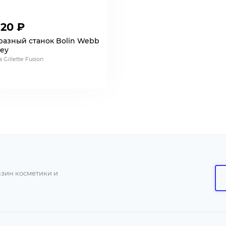
120 ₽
разный станок Bolin Webb
rey
 Gillette Fusion
азин косметики и