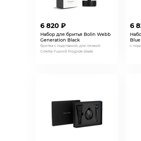
6 820 ₽
6 8
Набор для бритья Bolin Webb
Набо
Generation Black
Blue
бритва с подставкой, для лезвий
с под
Gillette Fusion5 Proglide blade