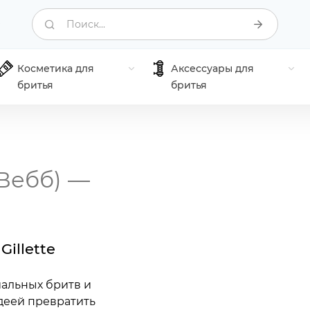
Поиск...
Косметика для
Аксессуары для
бритья
бритья
Вебб)
—
illette
альных бритв и
идеей превратить