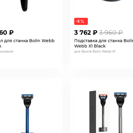
-5
60 ₽
3 762 ₽
3 960 ₽
л для станка Bolin Webb
Подставка для станка Boli
k
Webb X1 Black
коновый
для бритв Bolin Webb X1