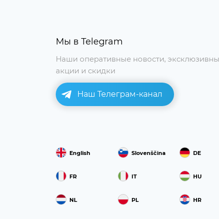
Мы в Telegram
Наши оперативные новости, эксклюзивн
акции и скидки
Наш Телеграм-канал
English
Slovenščina
DE
FR
IT
HU
NL
PL
HR