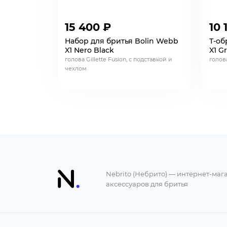
15 400 ₽
10 
Набор для бритья Bolin Webb
Т-об
X1 Nero Black
X1 G
голова Gillette Fusion, с подставкой и
голова
чехлом
Nebrito (Небрито) — интернет-маг
аксессуаров для бритья