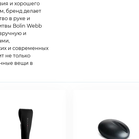
вия и хорошего
, бренд делает
во в руке и
итвы Bolin Webb
 вручную и
ами,
ких и современных
ит не только
анные вещи в