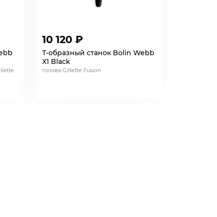
10 120 ₽
Webb
Т-образный станок Bolin Webb
X1 Black
lette
голова Gillette Fusion