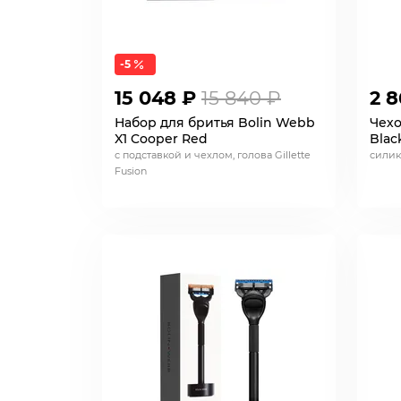
-5
15 048 ₽
15 840 ₽
2 8
Набор для бритья Bolin Webb
Чехо
X1 Cooper Red
Blac
с подставкой и чехлом, голова Gillette
сили
Fusion