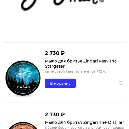
2 730 ₽
Мыло для бритья Zingari Man The
Stargazer
на жировой базе, питательное, 142 мл
В корзину
2 730 ₽
Мыло для бритья Zingari The Distiller
с базой Sego и ароматом апельсиновой цедры,