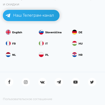
и скидки
Наш Телеграм-канал
English
Slovenščina
DE
FR
IT
HU
NL
PL
HR
Пользовательское соглашение