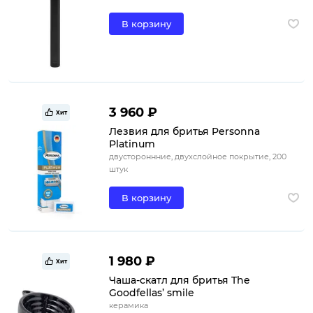
В корзину
3 960 ₽
Хит
Лезвия для бритья Personna
Platinum
двустороннние, двухслойное покрытие, 200
штук
В корзину
1 980 ₽
Хит
Чаша-скатл для бритья The
Goodfellas’ smile
керамика