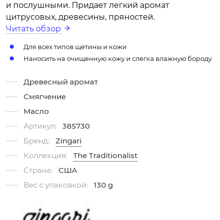
и послушными. Придает легкий аромат
цитрусовых, древесины, пряностей.
Читать обзор
Для всех типов щетины и кожи
Наносить на очищенную кожу и слегка влажную бороду
Древесный аромат
Смягчение
Масло
Артикул:
385730
Бренд:
Zingari
Коллекция:
The Traditionalist
Страна:
США
Вес с упаковкой:
130 g