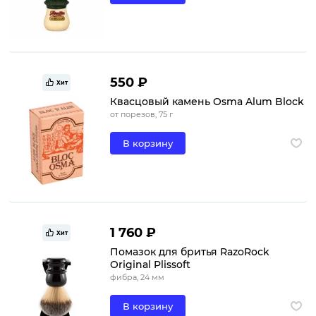
550 ₽
Хит
Квасцовый камень Osma Alum Block
от порезов, 75 г
В корзину
1 760 ₽
Хит
Помазок для бритья RazoRock
Original Plissoft
фибра, 24 мм
В корзину