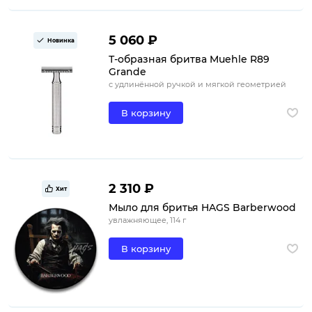
5 060 ₽
Новинка
Т-образная бритва Muehle R89
Grande
с удлинённой ручкой и мягкой геометрией
В корзину
2 310 ₽
Хит
Мыло для бритья HAGS Barberwood
увлажняющее, 114 г
В корзину