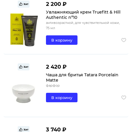
2 200 ₽
Хит
Увлажняющий крем Truefitt & Hill
Authentic nº10
антивозрастной, для чувствительной кожи,
75 мл
В корзину
2 420 ₽
Хит
Чаша для бритья Tatara Porcelain
Matte
фарфор
В корзину
3 740 ₽
Хит