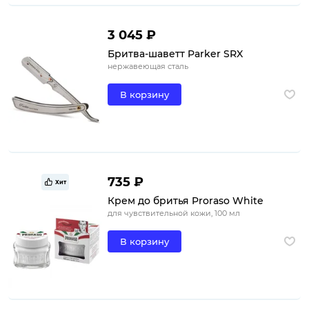
3 045 ₽
Бритва-шаветт Parker SRX
нержавеющая сталь
В корзину
735 ₽
Хит
Крем до бритья Proraso White
для чувствительной кожи, 100 мл
В корзину