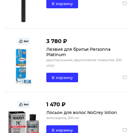
В корзину
3 780 ₽
Хит
Лезвия для бритья Personna
Platinum
двустороннние, двухслойное покрытие, 200
штук
В корзину
1 470 ₽
Хит
Лосьон для волос NoGrey lotion
антиседина, 200 мл
В корзину