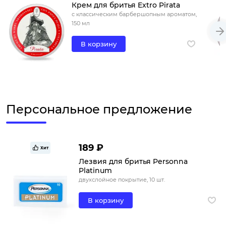
Крем для бритья Extro Pirata
с классическим барбершопным ароматом,
150 мл
В корзину
Персональное предложение
189 ₽
Хит
Лезвия для бритья Personna
Platinum
двухслойное покрытие, 10 шт.
В корзину