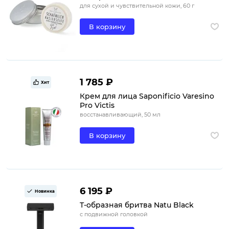
для сухой и чувствительной кожи, 60 г
В корзину
1 785 ₽
Хит
Крем для лица Saponificio Varesino
Pro Victis
восстанавливающий, 50 мл
В корзину
6 195 ₽
Новинка
Т-образная бритва Natu Black
с подвижной головкой