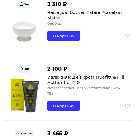
2 310 ₽
Хит
Чаша для бритья Tatara Porcelain
Matte
фарфор
В корзину
2 100 ₽
Хит
Увлажняющий крем Truefitt & Hill
Authentic nº10
антивозрастной, для чувствительной кожи,
75 мл
В корзину
3 465 ₽
Новинка