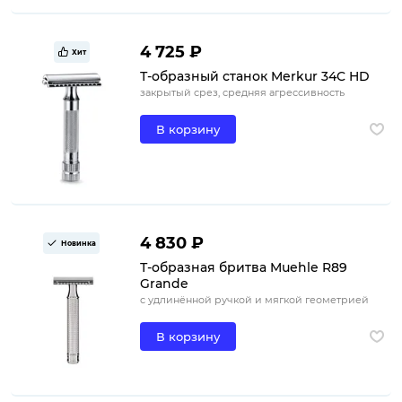
4 725 ₽
Хит
Т-образный станок Merkur 34C HD
закрытый срез, средняя агрессивность
В корзину
4 830 ₽
Новинка
Т-образная бритва Muehle R89
Grande
с удлинённой ручкой и мягкой геометрией
В корзину