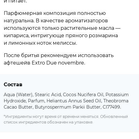
и питает.
Парфюмерная композиция полностью
натуральна. В качестве ароматизаторов
используются только растительные масла —
кипариса, интригующе пряного розмарина
и лимонных ноток мелиссы.
После бритья рекомендуем использовать
афтешейв Extro Due novembre.
Состав
Aqua (Water), Stearic Acid, Cocos Nucifera Oil, Potassium
Hydroxide, Parfum, Heliantus Annus Seed Oil, Theobroma
Cacao Butter, Butyrospermum Parkii Butter, CI77499.
*Ингредиенты могут время от времени меняться. Обновленный
список ингредиентов обозначен на упаковке.