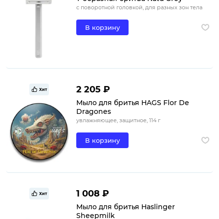
с поворотной головкой, для разных зон тела
В корзину
2 205 ₽
Хит
Мыло для бритья HAGS Flor De
Dragones
увлажняющее, защитное, 114 г
В корзину
1 008 ₽
Хит
Мыло для бритья Haslinger
Sheepmilk