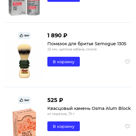
1 890 ₽
Хит
Помазок для бритья Semogue 1305
22 мм, щетина кабана, смола
В корзину
525 ₽
Хит
Квасцовый камень Osma Alum Block
от порезов, 75 г
В корзину