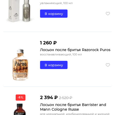
увлажняющий, 100 мл
В корзину
1 260 ₽
Лосьон после бритья Razorock Puros
восстанавливающий, 100 мл
В корзину
2 394 ₽
2 520 ₽
-5
Лосьон после бритья Barrister and
Mann Cologne Russe
для нормальной, комбинированной и жирной