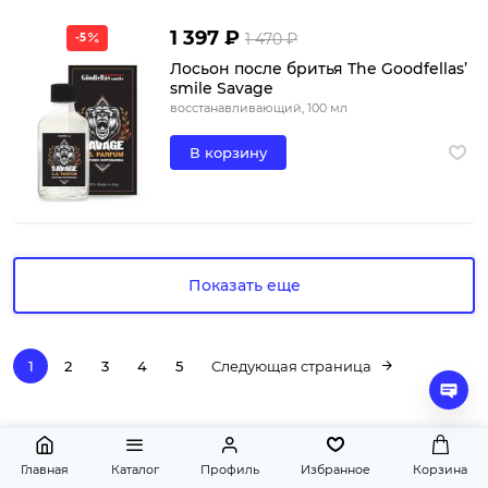
1 397 ₽
1 470 ₽
-5
Лосьон после бритья The Goodfellas’
smile Savage
восстанавливающий, 100 мл
В корзину
Показать еще
1
2
3
4
5
Следующая страница
Главная
Каталог
Профиль
Избранное
Корзина