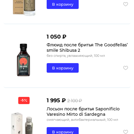
В корзину
1 050 ₽
Флюид после бритья The Goodfellas’
smile Shibusa 2
без спирта, увлажняющий, 100 мл
В корзину
1 995 ₽
2 100 ₽
-5
Лосьон после бритья Saponificio
Varesino Mirto di Sardegna
смягчающий, антибактериальный, 100 мл
В корзину