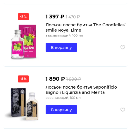
1 397 ₽
1 470 ₽
-5
Лосьон после бритья The Goodfellas’
smile Royal Lime
заживляющий, 100 мл
В корзину
1 890 ₽
1 990 ₽
-5
Лосьон после бритья Saponificio
Bignoli Liquirizia and Menta
освежающий, 100 мл
В корзину