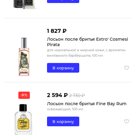
1 827 ₽
Лосьон после бритья Extro' Cosmesi
Pirata
для нормальной и жирной кожи, с ароматом
винтажного барбершопа, 100 мл
В корзину
2 594 ₽
2 730 ₽
-5
Лосьон после бритья Fine Bay Rum
освежающий, 100 мл
В корзину