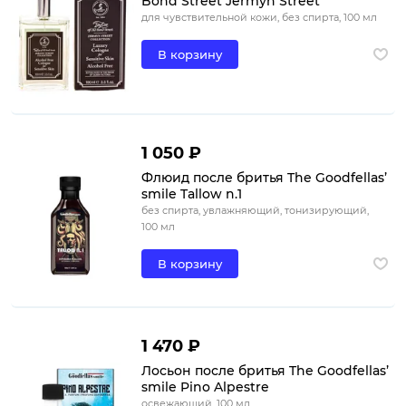
Bond Street Jermyn Street
для чувствительной кожи, без спирта, 100 мл
В корзину
1 050 ₽
Флюид после бритья The Goodfellas’
smile Tallow n.1
без спирта, увлажняющий, тонизирующий,
100 мл
В корзину
1 470 ₽
Лосьон после бритья The Goodfellas’
smile Pino Alpestre
освежающий, 100 мл