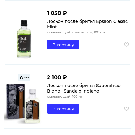
1 050 ₽
Лосьон после бритья Epsilon Classic
Mint
освежающий, с ментолом, 100 мл
В корзину
2 100 ₽
Хит
Лосьон после бритья Saponificio
Bignoli Sandalo Indiano
освежающий, 100 мл
В корзину