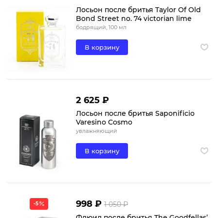
Лосьон после бритья Taylor Of Old
Bond Street no. 74 victorian lime
бодрящий, 100 мл
В корзину
2 625 ₽
Лосьон после бритья Saponificio
Varesino Cosmo
увлажняющий
В корзину
998 ₽
1 050 ₽
-5
Флюид после бритья The Goodfellas’