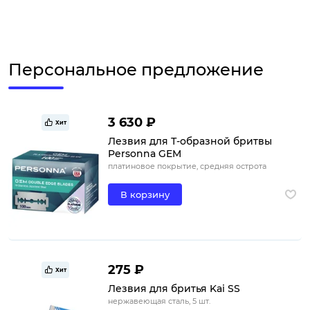
Персональное предложение
3 630 ₽
Хит
Лезвия для Т-образной бритвы
Personna GEM
платиновое покрытие, средняя острота
В корзину
275 ₽
Хит
Лезвия для бритья Kai SS
нержавеющая сталь, 5 шт.