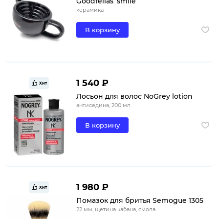
Goodfellas’ smile
керамика
В корзину
1 540 ₽
Хит
Лосьон для волос NoGrey lotion
антиседина, 200 мл
В корзину
1 980 ₽
Хит
Помазок для бритья Semogue 1305
22 мм, щетина кабана, смола