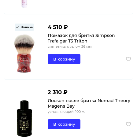
4 510 ₽
Новинка
Помазок для бритья Simpson
Trafalgar T3 Triton
синтетика, с узлом 26 мм
В корзину
2 310 ₽
Лосьон после бритья Nomad Theory
Magens Bay
увлажняющий, 100 мл
В корзину