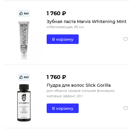
1 760 ₽
Хит
Зубная паста Marvis Whitening Mint
отбеливающая, 85 мл
В корзину
1 760 ₽
Хит
Пудра для волос Slick Gorilla
для объема, средне-сильная фиксация,
матовый эффект, 20 г
В корзину