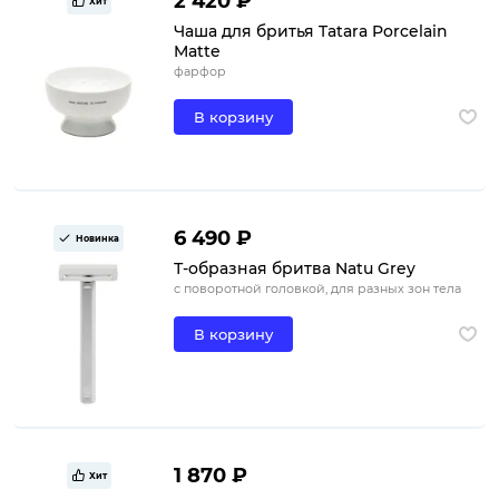
2 420 ₽
Хит
Чаша для бритья Tatara Porcelain
Matte
фарфор
В корзину
6 490 ₽
Новинка
Т-образная бритва Natu Grey
с поворотной головкой, для разных зон тела
В корзину
1 870 ₽
Хит