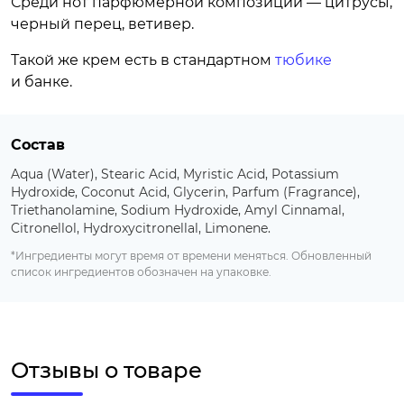
Среди нот парфюмерной композиции — цитрусы,
черный перец, ветивер.
Такой же крем есть в стандартном
тюбике
и банке.
Состав
Aqua (Water), Stearic Acid, Myristic Acid, Potassium
Hydroxide, Coconut Acid, Glycerin, Parfum (Fragrance),
Triethanolamine, Sodium Hydroxide, Amyl Cinnamal,
Citronellol, Hydroxycitronellal, Limonene.
*Ингредиенты могут время от времени меняться. Обновленный
список ингредиентов обозначен на упаковке.
Отзывы о товаре