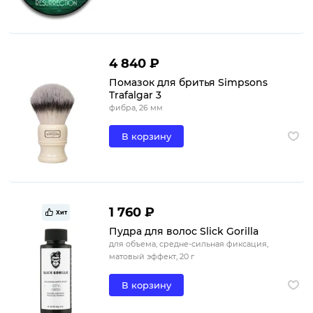
4 840 ₽
Помазок для бритья Simpsons
Trafalgar 3
фибра, 26 мм
В корзину
1 760 ₽
Хит
Пудра для волос Slick Gorilla
для объема, средне-сильная фиксация,
матовый эффект, 20 г
В корзину