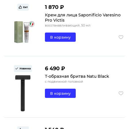
1 870 ₽
Хит
Крем для лица Saponificio Varesino
Pro Victis
восстанавливающий, 50 мл
В корзину
6 490 ₽
Новинка
Т-образная бритва Natu Black
с подвижной головкой
В корзину