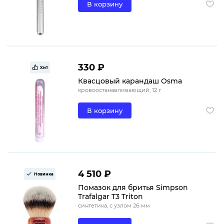
В корзину
330 ₽
Хит
Квасцовый карандаш Osma
кровоостанавливающий, 12 г
В корзину
4 510 ₽
Новинка
Помазок для бритья Simpson
Trafalgar T3 Triton
синтетика, с узлом 26 мм