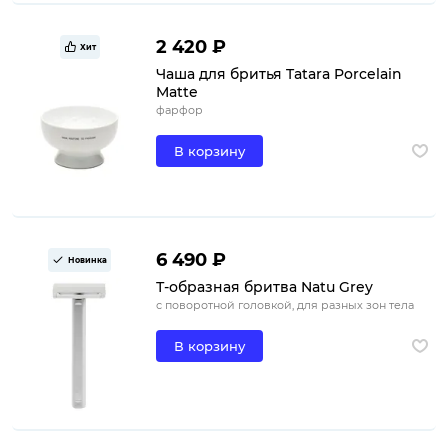
2 420 ₽
Хит
Чаша для бритья Tatara Porcelain
Matte
фарфор
В корзину
6 490 ₽
Новинка
Т-образная бритва Natu Grey
с поворотной головкой, для разных зон тела
В корзину