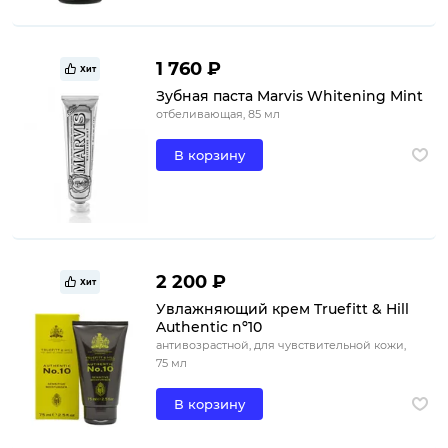
1 760 ₽
Хит
Зубная паста Marvis Whitening Mint
отбеливающая, 85 мл
В корзину
2 200 ₽
Хит
Увлажняющий крем Truefitt & Hill
Authentic nº10
антивозрастной, для чувствительной кожи,
75 мл
В корзину