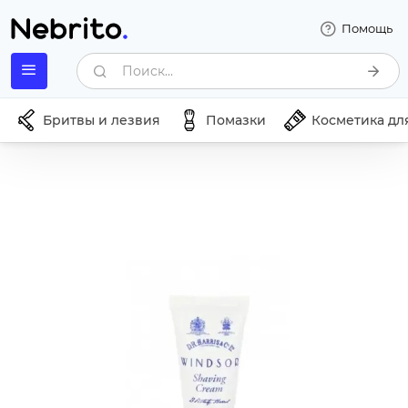
Помощь
Поиск...
Бритвы и лезвия
Помазки
Косметика дл