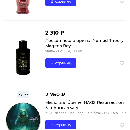
В корзину
2 310 ₽
Лосьон после бритья Nomad Theory
Magens Bay
увлажняющий, 100 мл
В корзину
2 750 ₽
Хит
Мыло для бритья HAGS Resurrection
5th Anniversary
лимитированное издание в базе CORTEX X, 114 г
В корзину