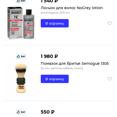
1 540 ₽
Хит
Лосьон для волос NoGrey lotion
антиседина, 200 мл
В корзину
1 980 ₽
Хит
Помазок для бритья Semogue 1305
22 мм, щетина кабана, смола
В корзину
550 ₽
Хит