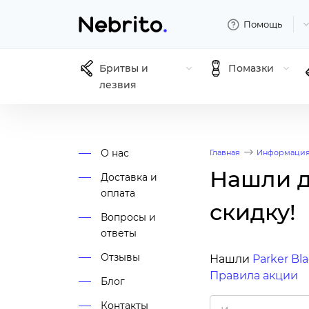
Помощь
Бритвы и
Помазки
лезвия
О нас
Главная
Информаци
Нашли д
Доставка и
оплата
скидку!
Вопросы и
ответы
Отзывы
Нашли
Parker Bl
Правила акции
Блог
Контакты